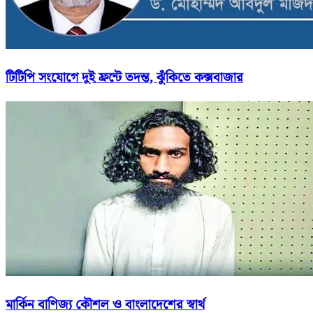
টিটিপি সংযোগে দুই ফ্রন্টে তদন্ত, ঝুঁকিতে কক্সবাজার
মার্কিন বাণিজ্য কৌশল ও বাংলাদেশের স্বার্থ