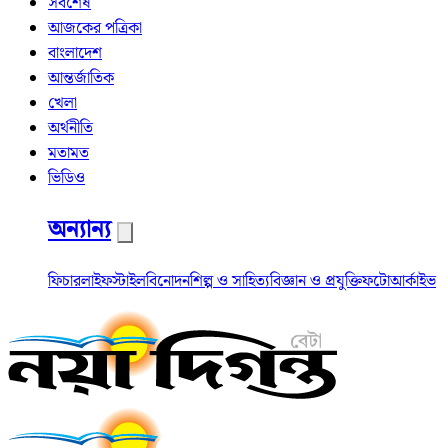
সর্বশেষ
আজকের পত্রিকা
বাংলাদেশ
আন্তর্জাতিক
খেলা
অর্থনীতি
মতামত
ভিডিও
অন্যান্য
ফিচার
লাইফস্টাইল
বিনোদন
শিল্প ও সাহিত্য
বিজ্ঞান ও প্রযুক্তি
ফটো
আর্কাইভ