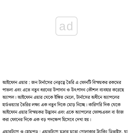
ad
আইফোন এয়ার : জন টার্নাসের নেতৃত্বে তৈরি এ ফোনটি বিস্ময়কর রকমের
পাতলা এবং এতে নতুন ধরনের উপাদান ও উৎপাদন কৌশল ব্যবহার করেছে
অ্যাপল। আইফোন এয়ার থেকে ইঙ্গিত মেলে, টার্নাসের অধীনে অ্যাপলের
হার্ডওয়্যার তৈরির লক্ষ্য এক নতুন দিকে মোড় নিচ্ছে। কারিগরি দিক থেকে
আইফোন এয়ার বিস্ময়কর উদ্ভাবন এবং একে অ্যাপলের ফোল্ডএবল বা ভাঁজ
করা ফোনের দিকে এক বড় পদক্ষেপ হিসেবে দেখা হয়।
এয়ারট্যাগ ও হোমপড : এয়ারট্যাগ মুদ্রার মতো গোলাকার ট্র্যাকিং ডিভাইস, যা