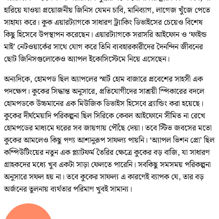
হারিয়ে যাওয়া প্রয়োজনীয় জিনিস যেমন চাবি, মানিব্যাগ, লাগেজ খুঁজে পেতে
সাহায্য করে। কুক এয়ারট্যাগকে সাধারণ ট্র্যাকিং ডিভাইসের চেয়েও বিশেষ
কিছু হিসেবে উপস্থাপন করেছেন। এয়ারট্যাগকে সরাসরি আইফোন ও ‘ফাইন্ড
মাই’ নেটওয়ার্কের সাথে যোগ করে তিনি ব্যবহারকারীদের দৈনন্দিন জীবনের
ছোট জিনিসগুলোকেও অ্যাপল ইকোসিস্টেমে নিয়ে এসেছেন।
অন্যদিকে, হোমপড ছিল অ্যাপলের স্মার্ট হোম বাজারে প্রবেশের সাহসী এক
পদক্ষেপ। কুকের সিদ্ধান্ত অনুসারে, প্রতিযোগীদের সাশ্রয়ী স্পিকারের বদলে
হোমপডকে উচ্চমানের এক মিউজিক ডিভাইস হিসেবে ব্র্যান্ডিং করা হয়েছে।
কুকের দীর্ঘমেয়াদি পরিকল্পনা ছিল সিরিকে কেবল আইফোনে সীমিত না রেখে
হোমপডের মাধ্যমে ঘরের সব জায়গায় পৌঁছে দেয়া। তবে স্টিভ জবসের মতো
কুকের আমলেও কিছু পণ্য আশানুরূপ সাফল্য পায়নি। ‘অ্যাপল ভিশন প্রো’ ছিল
কম্পিউটিংয়ের নতুন এক প্ল্যাটফর্ম তৈরির ক্ষেত্রে কুকের বড় বাজি, যা সাধারণ
গ্রাহকদের মধ্যে খুব একটা সাড়া ফেলতে পারেনি। সবকিছু সমসময় পরিকল্পনা
অনুসারে সফল হয় না। তবে কুকের সাফল্য এ কারণেই ব্যাপক যে, তার বড়
অর্জনের তুলনায় ব্যর্থতার পরিমাণ খুবই সামান্য।