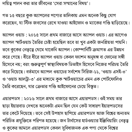
দায়িত্ব পালন করা তার জীবনের ‘সেরা সম্মানের বিষয়’।
গত ১৫ বছরে কুক অ্যাপলের পণ্যের তালিকায় এমন অনেক কিছু যোগ
করেছেন, যা স্টিভ জবসের রেখে যাওয়া আইফোন ও ম্যাকের গণ্ডি ছাড়িয়েছে।
অ্যাপল ওয়াচ : ২০১৫ সালে প্রথম বাজারে আসে অ্যাপল ওয়াচ। এর আগেও
অ্যাপল স্মার্টওয়াচ তৈরির চেষ্টা হয়েছিল তবে তা খুব একটা জনপ্রিয়তা পায়নি।
তবে কুকের নেতৃত্বে থেমে থাকেনি অ্যাপল। কোম্পানিটি ক্রমাগত এর উন্নয়ন
করে গেছে। ধীরে ধীরে অ্যাপল ওয়াচ কেবল ফ্যাশন অনুষঙ্গ বা ফোনের সঙ্গী
হিসেবে নয়; বরং গুরুত্বপূর্ণ স্বাস্থ্যবিষয়ক ডিভাইস হিসেবে নিজের পরিচয় তৈরি
করে নিয়েছে। বর্তমানে অ্যাপল ওয়াচের সর্বশেষ সিরিজ-১১, ‘ওয়াচ এসই-৩’
ও ‘ওয়াচ আলট্রা-৩’ এর মাধ্যমে কুক স্মার্টওয়াচের এমন এক পোর্টফোলিও
তৈরি করেছেন, যার ক্রেতার গণ্ডি আইফোনের চেয়ে বিস্তৃত।
এয়ারপডস : ২০১৬ সালে প্রথম বাজারে আসে এয়ারপডস। ওই সময় তার
ছাড়া ইয়ারবাড দেখতে অনেকটা এমন ছিল যেন কেউ সাধারণ ইয়ারপডসের
তার কেটে দিয়েছে। তবে সেই উপহাস ছাপিয়ে এয়ারপডস আজ বিশ্বের অন্যতম
পরিচিত প্রযুক্তিতে পরিণত হয়েছে। জন টার্নাসের হার্ডওয়্যার ইঞ্জিনিয়ারিং নেতৃত্ব
ও কুকের আমলে এয়ারপডস কেবল সুবিধাজনক এক পণ্য থেকে বিশ্বের