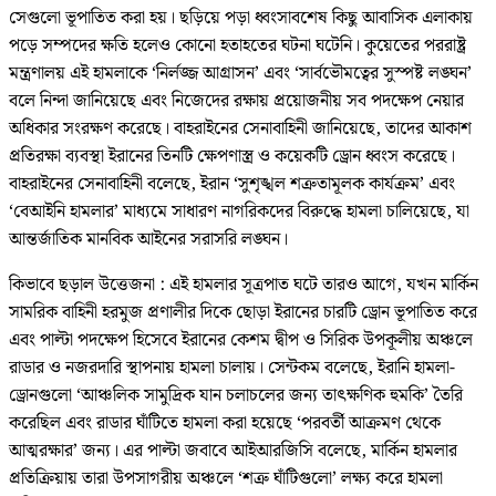
সেগুলো ভূপাতিত করা হয়। ছড়িয়ে পড়া ধ্বংসাবশেষ কিছু আবাসিক এলাকায়
পড়ে সম্পদের ক্ষতি হলেও কোনো হতাহতের ঘটনা ঘটেনি। কুয়েতের পররাষ্ট্র
মন্ত্রণালয় এই হামলাকে ‘নির্লজ্জ আগ্রাসন’ এবং ‘সার্বভৌমত্বের সুস্পষ্ট লঙ্ঘন’
বলে নিন্দা জানিয়েছে এবং নিজেদের রক্ষায় প্রয়োজনীয় সব পদক্ষেপ নেয়ার
অধিকার সংরক্ষণ করেছে। বাহরাইনের সেনাবাহিনী জানিয়েছে, তাদের আকাশ
প্রতিরক্ষা ব্যবস্থা ইরানের তিনটি ক্ষেপণাস্ত্র ও কয়েকটি ড্রোন ধ্বংস করেছে।
বাহরাইনের সেনাবাহিনী বলেছে, ইরান ‘সুশৃঙ্খল শত্রুতামূলক কার্যক্রম’ এবং
‘বেআইনি হামলার’ মাধ্যমে সাধারণ নাগরিকদের বিরুদ্ধে হামলা চালিয়েছে, যা
আন্তর্জাতিক মানবিক আইনের সরাসরি লঙ্ঘন।
কিভাবে ছড়াল উত্তেজনা : এই হামলার সূত্রপাত ঘটে তারও আগে, যখন মার্কিন
সামরিক বাহিনী হরমুজ প্রণালীর দিকে ছোড়া ইরানের চারটি ড্রোন ভূপাতিত করে
এবং পাল্টা পদক্ষেপ হিসেবে ইরানের কেশম দ্বীপ ও সিরিক উপকূলীয় অঞ্চলে
রাডার ও নজরদারি স্থাপনায় হামলা চালায়। সেন্টকম বলেছে, ইরানি হামলা-
ড্রোনগুলো ‘আঞ্চলিক সামুদ্রিক যান চলাচলের জন্য তাৎক্ষণিক হুমকি’ তৈরি
করেছিল এবং রাডার ঘাঁটিতে হামলা করা হয়েছে ‘পরবর্তী আক্রমণ থেকে
আত্মরক্ষার’ জন্য। এর পাল্টা জবাবে আইআরজিসি বলেছে, মার্কিন হামলার
প্রতিক্রিয়ায় তারা উপসাগরীয় অঞ্চলে ‘শত্রু ঘাঁটিগুলো’ লক্ষ্য করে হামলা