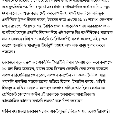
সমাধানে পৌঁছানোর চাপে রয়েছে। মার্কিন ও ইরানি আলোচকরা কয়েক সপ্তাহ
ধরে যুদ্ধবিরতি ৬০ দিন বাড়ানো এবং ইরানের পারমাণবিক কার্যক্রম নিয়ে নতুন
দফা আলোচনা শুরু করার চেষ্টা করলেও উভয় পক্ষই ছাড় দিতে অনিচ্ছুক।
এনবিসিকে ট্রাম্প স্বীকার করেন, ইরানের কাছে এখনো ২১-২২ শতাংশ ক্ষেপণাস্ত্র
মজুদ রয়েছে। উল্লেখযোগ্য, বৈশ্বিক তেল ও প্রাকৃতিক গ্যাস সরবরাহের জন্য
অপরিহার্য হরমুজ প্রণালীর নিয়ন্ত্রণ নিয়ে এই সঙ্ঘাত বিশ্ব অর্থনীতিতেও মারাত্মক
প্রভাব ফেলছে। বিশ্ব খাদ্য কর্মসূচি (ডব্লিউএফপি) সতর্ক করেছে, এই যুদ্ধের
কারণে জ্বালানি ও খাদ্যমূল্য ঊর্ধ্বমুখী হওয়ায় লক্ষ লক্ষ মানুষ ক্ষুধার কবলে
পড়ছেন।
লেবাননে নতুন রক্তপাত : একই দিন ইসরাইলি বিমান হামলায় লেবাননে কমপক্ষে
১০ জন নিহত হয়েছেন, যাদের মধ্যে তিনজন লেবাননি সেনা সদস্য রয়েছেন-
একজন ব্রিগেডিয়ার জেনারেল, একজন ক্যাপ্টেন ও একজন সৈনিক, যারা
খারদালি-নাবাতিয়া সড়কে তাদের গাড়িতে ছিলেন। ইসরাইল বলছে, গাড়িটি
হিজবুল্লাহ-সক্রিয় এলাকায় সন্দেহজনকভাবে এগিয়ে আসছিল। লেবাননের
প্রেসিডেন্ট জোসেফ আউন এই হামলাকে ‘লেবাননের সার্বভৌমত্ব ও
আন্তর্জাতিক আইনের সরাসরি লঙ্ঘন’ বলে নিন্দা করেছেন।
মার্কিন মধ্যস্থতায় লেবানন সরকার একটি যুদ্ধবিরতিতে সম্মত হলেও ইরানপন্থী