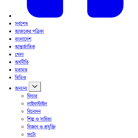
সর্বশেষ
আজকের পত্রিকা
বাংলাদেশ
আন্তর্জাতিক
খেলা
অর্থনীতি
মতামত
ভিডিও
অন্যান্য
ফিচার
লাইফস্টাইল
বিনোদন
শিল্প ও সাহিত্য
বিজ্ঞান ও প্রযুক্তি
ফটো