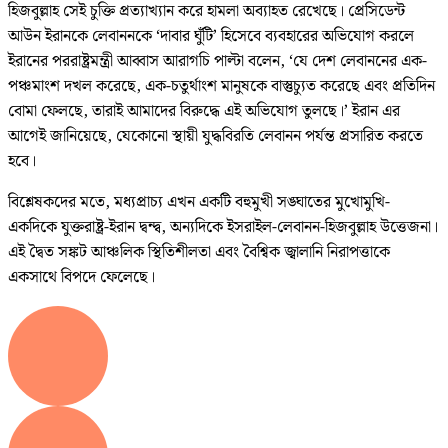
হিজবুল্লাহ সেই চুক্তি প্রত্যাখ্যান করে হামলা অব্যাহত রেখেছে। প্রেসিডেন্ট
আউন ইরানকে লেবাননকে ‘দাবার ঘুঁটি’ হিসেবে ব্যবহারের অভিযোগ করলে
ইরানের পররাষ্ট্রমন্ত্রী আব্বাস আরাগচি পাল্টা বলেন, ‘যে দেশ লেবাননের এক-
পঞ্চমাংশ দখল করেছে, এক-চতুর্থাংশ মানুষকে বাস্তুচ্যুত করেছে এবং প্রতিদিন
বোমা ফেলছে, তারাই আমাদের বিরুদ্ধে এই অভিযোগ তুলছে।’ ইরান এর
আগেই জানিয়েছে, যেকোনো স্থায়ী যুদ্ধবিরতি লেবানন পর্যন্ত প্রসারিত করতে
হবে।
বিশ্লেষকদের মতে, মধ্যপ্রাচ্য এখন একটি বহুমুখী সঙ্ঘাতের মুখোমুখি-
একদিকে যুক্তরাষ্ট্র-ইরান দ্বন্দ্ব, অন্যদিকে ইসরাইল-লেবানন-হিজবুল্লাহ উত্তেজনা।
এই দ্বৈত সঙ্কট আঞ্চলিক স্থিতিশীলতা এবং বৈশ্বিক জ্বালানি নিরাপত্তাকে
একসাথে বিপদে ফেলেছে।