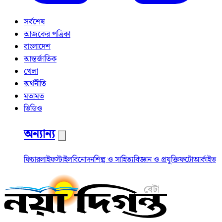
সর্বশেষ
আজকের পত্রিকা
বাংলাদেশ
আন্তর্জাতিক
খেলা
অর্থনীতি
মতামত
ভিডিও
অন্যান্য
ফিচার
লাইফস্টাইল
বিনোদন
শিল্প ও সাহিত্য
বিজ্ঞান ও প্রযুক্তি
ফটো
আর্কাইভ