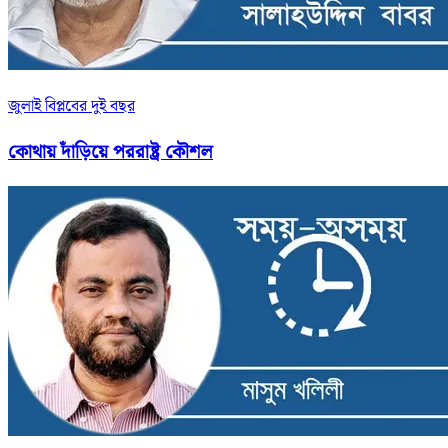
জুলাই বিপ্লবের দুই বছর
কোথায় দাঁড়িয়ে পররাষ্ট্র কৌশল