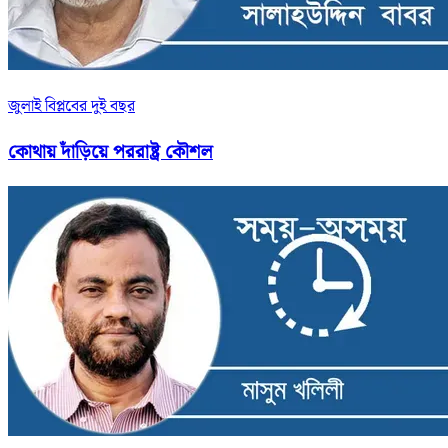
জুলাই বিপ্লবের দুই বছর
কোথায় দাঁড়িয়ে পররাষ্ট্র কৌশল