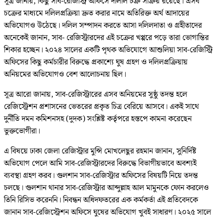
সূত্র জানায়, কিছু সাব-রেজিস্ট্রি অফিসে দালাল চক্র সক্রিয় রয়েছে। এসব
চক্রের মাধ্যমে দলিলপ্রক্রিয়া দ্রুত করার নামে অতিরিক্ত অর্থ আদায়ের
অভিযোগও উঠেছে। দলিল সম্পাদন করতে আসা দলিলদাতা ও গ্রহীতাদের
অনেকেই জানান, সাব- রেজিস্ট্রারদের এই চক্রের খপ্পরে পড়ে তারা ভোগান্তির
শিকার হচ্ছেন। ২০২৪ সালের একটি পৃথক অভিযোগে আশুলিয়া সাব-রেজিস্ট্রি
অফিসের কিছু কর্মচারীর বিরুদ্ধে প্রকাশ্যে ঘুষ গ্রহণ ও দলিলপ্রক্রিয়ায়
অনিয়মের অভিযোগও বেশ আলোচনায় ছিল।
সূত্র আরো জানায়, সাব-রেজিস্ট্রারের এসব অনিয়মের সুষ্ঠু তদন্ত হলে
রেজিস্ট্রেশন প্রশাসনের ভেতরের প্রকৃত চিত্র বেরিয়ে আসবে। একই সাথে
দুর্নীতি দমন কমিশনসহ (দুদক) সংশ্লিষ্ট কর্তৃপরে হস্তপে কামনা করেছেন
ভুক্তভোগীরা।
এ বিষয়ে ঢাকা জেলা রেজিস্ট্রার মুন্সি মোখলেছুর রহমান জানান, সুনির্দিষ্ট
অভিযোগ পেলে আমি সাব-রেজিস্ট্রারদের বিরুদ্ধে বিভাগীয়ভাবে অবশ্যই
ব্যবস্থা গ্রহণ করব। গুলশান সাব-রেজিস্ট্রার অফিসের বিষয়টি নিয়ে তদন্ত
চলছে। গুলশান থানার সাব-রেজিস্ট্রার আব্দুল্লাহ আল মামুনকে ফোন করলেও
তিনি রিসিভ করেননি। নিবন্ধন অধিদফতরের এক কর্মকর্তা এই প্রতিবেদকে
জানান সাব-রেজিস্ট্রেশন অফিসে ঘুষের অভিযোগ খুবই সাধারণ। ২০২৫ সালে