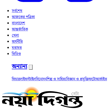
সর্বশেষ
আজকের পত্রিকা
বাংলাদেশ
আন্তর্জাতিক
খেলা
অর্থনীতি
মতামত
ভিডিও
অন্যান্য
ফিচার
লাইফস্টাইল
বিনোদন
শিল্প ও সাহিত্য
বিজ্ঞান ও প্রযুক্তি
ফটো
আর্কাইভ