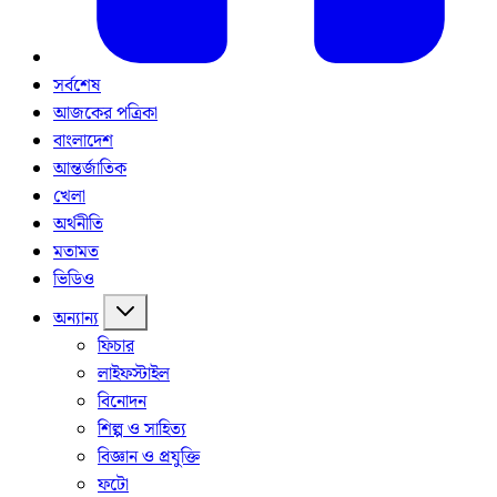
সর্বশেষ
আজকের পত্রিকা
বাংলাদেশ
আন্তর্জাতিক
খেলা
অর্থনীতি
মতামত
ভিডিও
অন্যান্য
ফিচার
লাইফস্টাইল
বিনোদন
শিল্প ও সাহিত্য
বিজ্ঞান ও প্রযুক্তি
ফটো