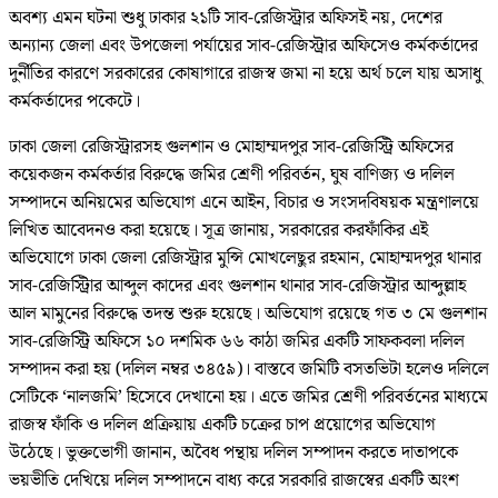
অবশ্য এমন ঘটনা শুধু ঢাকার ২১টি সাব-রেজিস্ট্রার অফিসই নয়, দেশের
অন্যান্য জেলা এবং উপজেলা পর্যায়ের সাব-রেজিস্ট্রার অফিসেও কর্মকর্তাদের
দুর্নীতির কারণে সরকারের কোষাগারে রাজস্ব জমা না হয়ে অর্থ চলে যায় অসাধু
কর্মকর্তাদের পকেটে।
ঢাকা জেলা রেজিস্ট্রারসহ গুলশান ও মোহাম্মদপুর সাব-রেজিস্ট্রি অফিসের
কয়েকজন কর্মকর্তার বিরুদ্ধে জমির শ্রেণী পরিবর্তন, ঘুষ বাণিজ্য ও দলিল
সম্পাদনে অনিয়মের অভিযোগ এনে আইন, বিচার ও সংসদবিষয়ক মন্ত্রণালয়ে
লিখিত আবেদনও করা হয়েছে। সূত্র জানায়, সরকারের করফাঁকির এই
অভিযোগে ঢাকা জেলা রেজিস্ট্রার মুন্সি মোখলেছুর রহমান, মোহাম্মদপুর থানার
সাব-রেজিস্ট্রিার আব্দুল কাদের এবং গুলশান থানার সাব-রেজিস্ট্রার আব্দুল্লাহ
আল মামুনের বিরুদ্ধে তদন্ত শুরু হয়েছে। অভিযোগ রয়েছে গত ৩ মে গুলশান
সাব-রেজিস্ট্রি অফিসে ১০ দশমিক ৬৬ কাঠা জমির একটি সাফকবলা দলিল
সম্পাদন করা হয় (দলিল নম্বর ৩৪৫৯)। বাস্তবে জমিটি বসতভিটা হলেও দলিলে
সেটিকে ‘নালজমি’ হিসেবে দেখানো হয়। এতে জমির শ্রেণী পরিবর্তনের মাধ্যমে
রাজস্ব ফাঁকি ও দলিল প্রক্রিয়ায় একটি চক্রের চাপ প্রয়োগের অভিযোগ
উঠেছে। ভুক্তভোগী জানান, অবৈধ পন্থায় দলিল সম্পাদন করতে দাতাপকে
ভয়ভীতি দেখিয়ে দলিল সম্পাদনে বাধ্য করে সরকারি রাজস্বের একটি অংশ