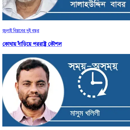
জুলাই বিপ্লবের দুই বছর
কোথায় দাঁড়িয়ে পররাষ্ট্র কৌশল