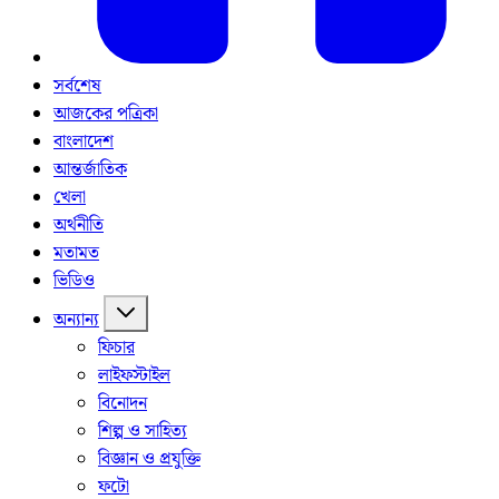
সর্বশেষ
আজকের পত্রিকা
বাংলাদেশ
আন্তর্জাতিক
খেলা
অর্থনীতি
মতামত
ভিডিও
অন্যান্য
ফিচার
লাইফস্টাইল
বিনোদন
শিল্প ও সাহিত্য
বিজ্ঞান ও প্রযুক্তি
ফটো