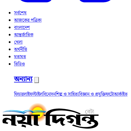
সর্বশেষ
আজকের পত্রিকা
বাংলাদেশ
আন্তর্জাতিক
খেলা
অর্থনীতি
মতামত
ভিডিও
অন্যান্য
ফিচার
লাইফস্টাইল
বিনোদন
শিল্প ও সাহিত্য
বিজ্ঞান ও প্রযুক্তি
ফটো
আর্কাইভ