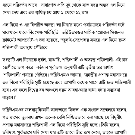
ধরনে পরিবর্তন আসে। সাধারণত প্রতি দুই থেকে সাত বছর অন্তর এল নিনো
দেখা দেয় এবং এর স্থায়িত্ব হয় প্রায় ৯ থেকে ১২ মাস।
এল নিনো ও এর বিপরীত অবস্থা ‘লা নিনা’র মধ্যে পর্যায়ক্রমে পরিবর্তন ঘটে।
মাঝখানে থাকে নিরপেক্ষ পরিস্থিতি। ডব্লিউএমওর মাসিক ‘গ্লোবাল সিজনাল
ক্লাইমেট আপডেট’-এ বলা হয়েছে, ‘জুলাই-সেপ্টেম্বর সময়ে এল নিনো দ্রুত
শক্তিশালী অবস্থায় পৌঁছাবে।’
সংস্থাটি এল নিনোকে দুর্বল, মাঝারি, শক্তিশালী ও অত্যন্ত শক্তিশালী- এই চার
শ্রেণীতে ভাগ করে। বর্তমান পূর্বাভাস অনুযায়ী এটি তৃতীয় স্তর অর্থাৎ
‘শক্তিশালী’ পর্যায়ে পৌঁছবে। ডব্লিউএমও জানায়, ‘ক্রান্তীয় প্রশান্ত মহাসাগরে
এল নিনো পরিস্থিতি সৃষ্টি হয়েছে এবং আগামী কয়েক মাসে এটি দ্রুত শক্তিশালী
হবে। এর ফলে বিশ্বের বহু অঞ্চলে চরম আবহাওয়ার ঘটনা ঘটার সম্ভাবনা
বাড়বে।’
ডব্লিউএমওর জলবায়ুবিজ্ঞানী আলভারো সিলভা এক সংবাদ সম্মেলনে বলেন,
গত মাসের তুলনায় এখন অনেক বেশি নিশ্চিতভাবে বলা যাচ্ছে যে বিষুবীয়
প্রশান্ত মহাসাগরে শক্তিশালী এল নিনো পরিস্থিতি সৃষ্টি হচ্ছে। তিনি বলেন,
ভবিষ্যৎ পূর্বাভাসে যদি দেখা যায় এটি আরো তীব্র রূপ নেবে, তাহলে আগামী