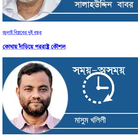
জুলাই বিপ্লবের দুই বছর
কোথায় দাঁড়িয়ে পররাষ্ট্র কৌশল