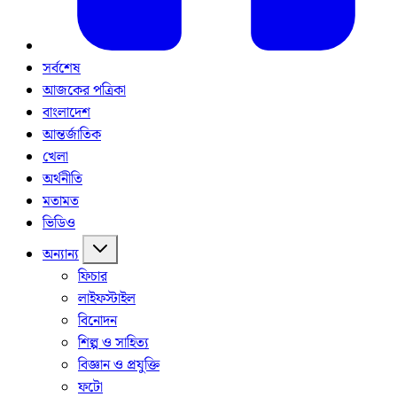
সর্বশেষ
আজকের পত্রিকা
বাংলাদেশ
আন্তর্জাতিক
খেলা
অর্থনীতি
মতামত
ভিডিও
অন্যান্য
ফিচার
লাইফস্টাইল
বিনোদন
শিল্প ও সাহিত্য
বিজ্ঞান ও প্রযুক্তি
ফটো