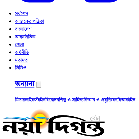
সর্বশেষ
আজকের পত্রিকা
বাংলাদেশ
আন্তর্জাতিক
খেলা
অর্থনীতি
মতামত
ভিডিও
অন্যান্য
ফিচার
লাইফস্টাইল
বিনোদন
শিল্প ও সাহিত্য
বিজ্ঞান ও প্রযুক্তি
ফটো
আর্কাইভ