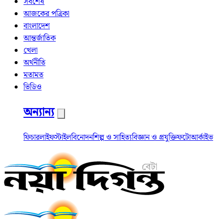
সর্বশেষ
আজকের পত্রিকা
বাংলাদেশ
আন্তর্জাতিক
খেলা
অর্থনীতি
মতামত
ভিডিও
অন্যান্য
ফিচার
লাইফস্টাইল
বিনোদন
শিল্প ও সাহিত্য
বিজ্ঞান ও প্রযুক্তি
ফটো
আর্কাইভ