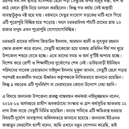
এরপর দীর্ঘ দিন স্থানীয় বাসিন্দারা হেলে পড়া সেতুটির ওপর বালুর বস্তা, বাঁশ ও
কাঠ ফেলে ঝুঁকি নিয়ে চলাচল করছিলেন। কিন্তু গত বর্ষায় সেই অস্থায়ী
ব্যবস্থাটুকুও নষ্ট হয়ে যায়। বর্তমানে সেতুর সংযোগ সড়কের মাটি ধসে গিয়ে
এটি পুরোপুরি বিচ্ছিন্ন হয়ে পড়েছে। ফলে চরভরাটসহ পাঁচটি গ্রামের প্রায় ১০
হাজার মানুষ এখন পুরোপুরি যোগাযোগবিচ্ছিন্ন।
চরভরাট গ্রামের বাসিন্দা জিয়াউল ইসলাম, আরমান আলী ও লুৎফুর রহমান
ক্ষোভ প্রকাশ করে বলেন, সেতুটি অকেজো হয়ে থাকায় প্রতিদিন দীর্ঘ পথ ঘুরে
উপজেলা শহরে যেতে হচ্ছে। এতে তাদের সময় ও অর্থ দু’টিই অপচয় হচ্ছে।
বিশেষ করে রোগী ও শিক্ষার্থীদের দুর্ভোগের শেষ নেই। ডাউয়াবাড়ী ইউনিয়ন
পরিষদের সাবেক চেয়ারম্যান সাইফুল ইসলাম মুকুল জানান, সেতুটি হেলে পড়ার
পরপরই তৎকালীন সময়ে ঊর্ধ্বতন কর্তৃপক্ষকে লিখিতভাবে জানানো হয়েছিল।
কিন্তু ৯ বছরেও এটি পুনর্নির্মাণ বা মেরামতের কোনো উদ্যোগ নেয়া হয়নি।
এ বিষয়ে জলঢাকা উপজেলা প্রকল্প বাস্তবায়ন কর্মকর্তা নাহিদুজ্জামান বলেন,
২০১৫-১৬ অর্থবছরে গ্রামীণ অবকাঠামো সংস্কার ও ত্রাণ কর্মসূচির আওতায় ১২
লাখ টাকা ব্যয়ে সেতুটি নির্মিত হয়েছিল। বন্যার পানিতে এটি ক্ষতিগ্রস্ত হওয়ার
বিষয়টি দুর্যোগ ব্যবস্থাপনা অধিদফতরে জানানো হয়েছে। জলঢাকা ইউএনও
জান্নাতুন ফেরদৌস হ্যাপী বলেন, আমি এখানে নতুন যোগদান করেছি, তাই