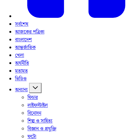
সর্বশেষ
আজকের পত্রিকা
বাংলাদেশ
আন্তর্জাতিক
খেলা
অর্থনীতি
মতামত
ভিডিও
অন্যান্য
ফিচার
লাইফস্টাইল
বিনোদন
শিল্প ও সাহিত্য
বিজ্ঞান ও প্রযুক্তি
ফটো