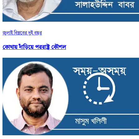
জুলাই বিপ্লবের দুই বছর
কোথায় দাঁড়িয়ে পররাষ্ট্র কৌশল