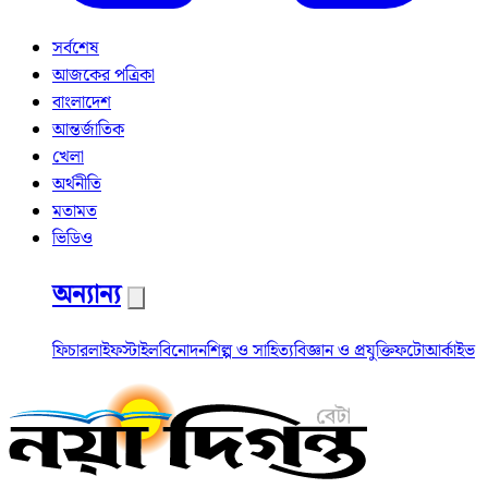
সর্বশেষ
আজকের পত্রিকা
বাংলাদেশ
আন্তর্জাতিক
খেলা
অর্থনীতি
মতামত
ভিডিও
অন্যান্য
ফিচার
লাইফস্টাইল
বিনোদন
শিল্প ও সাহিত্য
বিজ্ঞান ও প্রযুক্তি
ফটো
আর্কাইভ