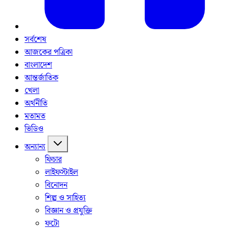
সর্বশেষ
আজকের পত্রিকা
বাংলাদেশ
আন্তর্জাতিক
খেলা
অর্থনীতি
মতামত
ভিডিও
অন্যান্য
ফিচার
লাইফস্টাইল
বিনোদন
শিল্প ও সাহিত্য
বিজ্ঞান ও প্রযুক্তি
ফটো