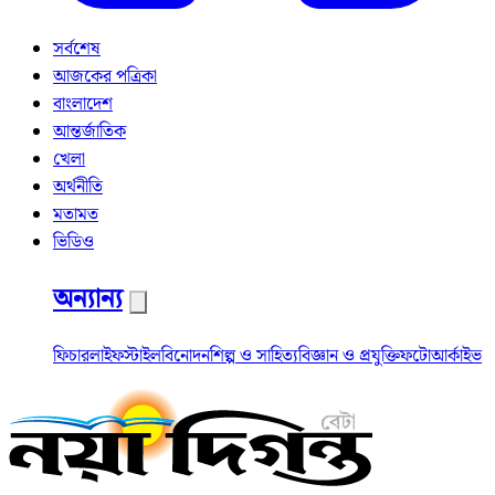
সর্বশেষ
আজকের পত্রিকা
বাংলাদেশ
আন্তর্জাতিক
খেলা
অর্থনীতি
মতামত
ভিডিও
অন্যান্য
ফিচার
লাইফস্টাইল
বিনোদন
শিল্প ও সাহিত্য
বিজ্ঞান ও প্রযুক্তি
ফটো
আর্কাইভ