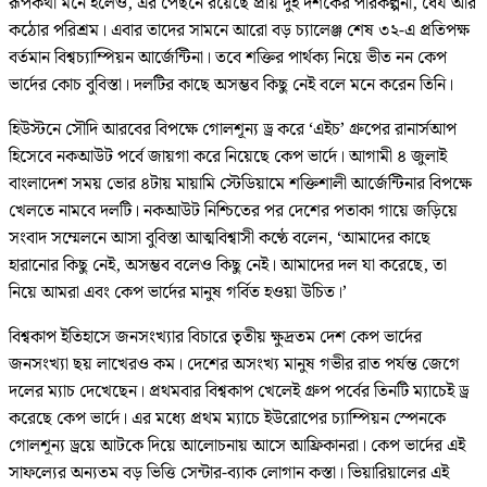
রূপকথা মনে হলেও, এর পেছনে রয়েছে প্রায় দুই দশকের পরিকল্পনা, ধৈর্য আর
কঠোর পরিশ্রম। এবার তাদের সামনে আরো বড় চ্যালেঞ্জ শেষ ৩২-এ প্রতিপক্ষ
বর্তমান বিশ্বচ্যাম্পিয়ন আর্জেন্টিনা। তবে শক্তির পার্থক্য নিয়ে ভীত নন কেপ
ভার্দের কোচ বুবিস্তা। দলটির কাছে অসম্ভব কিছু নেই বলে মনে করেন তিনি।
হিউস্টনে সৌদি আরবের বিপক্ষে গোলশূন্য ড্র করে ‘এইচ’ গ্রুপের রানার্সআপ
হিসেবে নকআউট পর্বে জায়গা করে নিয়েছে কেপ ভার্দে। আগামী ৪ জুলাই
বাংলাদেশ সময় ভোর ৪টায় মায়ামি স্টেডিয়ামে শক্তিশালী আর্জেন্টিনার বিপক্ষে
খেলতে নামবে দলটি। নকআউট নিশ্চিতের পর দেশের পতাকা গায়ে জড়িয়ে
সংবাদ সম্মেলনে আসা বুবিস্তা আত্মবিশ্বাসী কণ্ঠে বলেন, ‘আমাদের কাছে
হারানোর কিছু নেই, অসম্ভব বলেও কিছু নেই। আমাদের দল যা করেছে, তা
নিয়ে আমরা এবং কেপ ভার্দের মানুষ গর্বিত হওয়া উচিত।’
বিশ্বকাপ ইতিহাসে জনসংখ্যার বিচারে তৃতীয় ক্ষুদ্রতম দেশ কেপ ভার্দের
জনসংখ্যা ছয় লাখেরও কম। দেশের অসংখ্য মানুষ গভীর রাত পর্যন্ত জেগে
দলের ম্যাচ দেখেছেন। প্রথমবার বিশ্বকাপ খেলেই গ্রুপ পর্বের তিনটি ম্যাচেই ড্র
করেছে কেপ ভার্দে। এর মধ্যে প্রথম ম্যাচে ইউরোপের চ্যাম্পিয়ন স্পেনকে
গোলশূন্য ড্রয়ে আটকে দিয়ে আলোচনায় আসে আফ্রিকানরা। কেপ ভার্দের এই
সাফল্যের অন্যতম বড় ভিত্তি সেন্টার-ব্যাক লোগান কস্তা। ভিয়ারিয়ালের এই