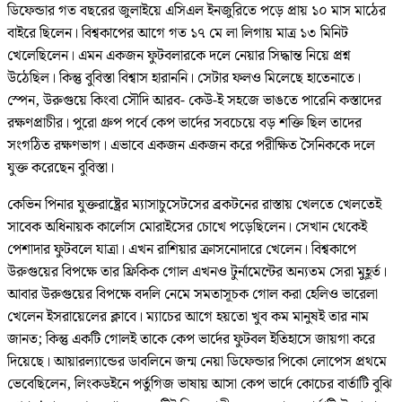
ডিফেন্ডার গত বছরের জুলাইয়ে এসিএল ইনজুরিতে পড়ে প্রায় ১০ মাস মাঠের
বাইরে ছিলেন। বিশ্বকাপের আগে গত ১৭ মে লা লিগায় মাত্র ১৩ মিনিট
খেলেছিলেন। এমন একজন ফুটবলারকে দলে নেয়ার সিদ্ধান্ত নিয়ে প্রশ্ন
উঠেছিল। কিন্তু বুবিস্তা বিশ্বাস হারাননি। সেটার ফলও মিলেছে হাতেনাতে।
স্পেন, উরুগুয়ে কিংবা সৌদি আরব- কেউ-ই সহজে ভাঙতে পারেনি কস্তাদের
রক্ষণপ্রাচীর। পুরো গ্রুপ পর্বে কেপ ভার্দের সবচেয়ে বড় শক্তি ছিল তাদের
সংগঠিত রক্ষণভাগ। এভাবে একজন একজন করে পরীক্ষিত সৈনিককে দলে
যুক্ত করেছেন বুবিস্তা।
কেভিন পিনার যুক্তরাষ্ট্রের ম্যাসাচুসেটসের ব্রকটনের রাস্তায় খেলতে খেলতেই
সাবেক অধিনায়ক কার্লোস মোরাইসের চোখে পড়েছিলেন। সেখান থেকেই
পেশাদার ফুটবলে যাত্রা। এখন রাশিয়ার ক্রাসনোদারে খেলেন। বিশ্বকাপে
উরুগুয়ের বিপক্ষে তার ফ্রিকিক গোল এখনও টুর্নামেন্টের অন্যতম সেরা মুহূর্ত।
আবার উরুগুয়ের বিপক্ষে বদলি নেমে সমতাসূচক গোল করা হেলিও ভারেলা
খেলেন ইসরায়েলের ক্লাবে। ম্যাচের আগে হয়তো খুব কম মানুষই তার নাম
জানত; কিন্তু একটি গোলই তাকে কেপ ভার্দের ফুটবল ইতিহাসে জায়গা করে
দিয়েছে। আয়ারল্যান্ডের ডাবলিনে জন্ম নেয়া ডিফেন্ডার পিকো লোপেস প্রথমে
ভেবেছিলেন, লিংকডইনে পর্তুগিজ ভাষায় আসা কেপ ভার্দে কোচের বার্তাটি বুঝি