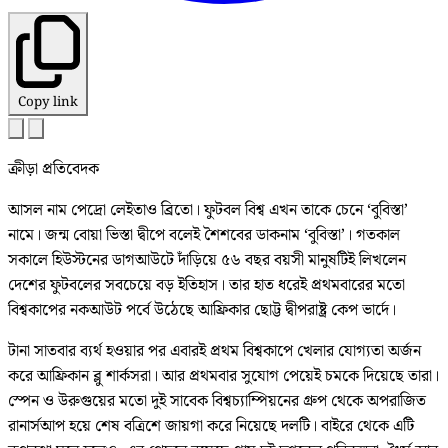
Copy link
ক্রীড়া প্রতিবেদক
আসল নাম পেদ্রো লেইতাও ব্রিতো। ফুটবল বিশ্ব এখন তাকে চেনে ‘বুবিস্তা’
নামে। জন্ম বোয়া ভিস্তা দ্বীপে বলেই শৈশবের ডাকনাম ‘বুবিস্তা’। গতকাল
সকালে হিউস্টনের ডাগআউটে দাঁড়িয়ে ৫৬ বছর বয়সী মানুষটিই লিখলেন
দেশের ফুটবলের সবচেয়ে বড় ইতিহাস। তার হাত ধরেই প্রথমবারের মতো
বিশ্বকাপের নকআউট পর্বে উঠেছে আফ্রিকার ছোট্ট দ্বীপরাষ্ট্র কেপ ভার্দে।
টানা সাতবার ব্যর্থ হওয়ার পর এবারই প্রথম বিশ্বকাপে খেলার যোগ্যতা অর্জন
করে আফ্রিকান ব্লু শার্কসরা। আর প্রথমবার সুযোগ পেয়েই চমকে দিয়েছে তারা।
স্পেন ও উরুগুয়ের মতো দুই সাবেক বিশ্বচ্যাম্পিয়নের গ্রুপ থেকে অপরাজিত
রানার্সআপ হয়ে শেষ বত্রিশে জায়গা করে নিয়েছে দলটি। বাইরে থেকে এটি