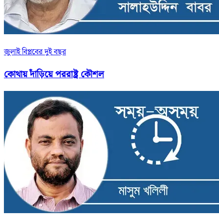
জুলাই বিপ্লবের দুই বছর
কোথায় দাঁড়িয়ে পররাষ্ট্র কৌশল