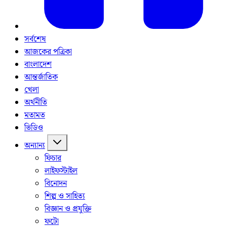
সর্বশেষ
আজকের পত্রিকা
বাংলাদেশ
আন্তর্জাতিক
খেলা
অর্থনীতি
মতামত
ভিডিও
অন্যান্য
ফিচার
লাইফস্টাইল
বিনোদন
শিল্প ও সাহিত্য
বিজ্ঞান ও প্রযুক্তি
ফটো