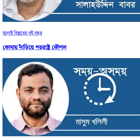
জুলাই বিপ্লবের দুই বছর
কোথায় দাঁড়িয়ে পররাষ্ট্র কৌশল