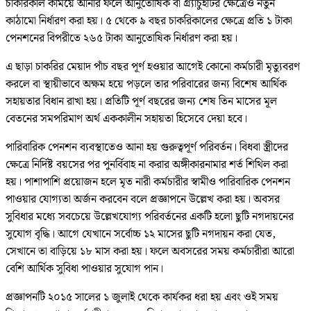
চাকরিকাল কমিয়ে আনার ফলে আনুতোষিক বা গ্র্যাচুইটির ক্ষেত্রেও নতুন
কাঠামো নির্ধারণ করা হয়। ৫ থেকে ৯ বছর চাকরিকালের ক্ষেত্রে প্রতি ১ টাকা
পেনশনের বিপরীতে ২৬৫ টাকা আনুতোষিক নির্ধারণ করা হয়।
এ ছাড়া চাকরির মেয়াদ পাঁচ বছর পূর্ণ হওয়ার আগেই কোনো কর্মচারী মৃত্যুবরণ
করলে বা স্থায়ীভাবে অক্ষম হয়ে পড়লে তার পরিবারের জন্য বিশেষ আর্থিক
সহায়তার বিধান রাখা হয়। প্রতিটি পূর্ণ বছরের জন্য শেষ তিন মাসের মূল
বেতনের সমপরিমাণ অর্থ এককালীন সহায়তা হিসেবে দেয়া হবে।
পারিবারিক পেনশন ব্যবস্থাতেও আনা হয় গুরুত্বপূর্ণ পরিবর্তন। বিধবা স্ত্রীদের
ক্ষেত্রে নির্দিষ্ট বয়সের পর পুনর্বিবাহ না করার অঙ্গীকারনামার শর্ত শিথিল করা
হয়। পাশাপাশি প্রয়োজন হলে মৃত নারী কর্মচারীর স্বামীও পারিবারিক পেনশন
পাওয়ার যোগ্যতা অর্জন করবেন বলে প্রজ্ঞাপনে উল্লেখ করা হয়। অবসর
সুবিধার মধ্যে সবচেয়ে উল্লেখযোগ্য পরিবর্তনের একটি হলো ছুটি নগদায়নের
সুযোগ বৃদ্ধি। আগে যেখানে সর্বোচ্চ ১২ মাসের ছুটি নগদায়ন করা যেত,
সেখানে তা বাড়িয়ে ১৮ মাস করা হয়। ফলে অবসরের সময় কর্মচারীরা আরো
বেশি আর্থিক সুবিধা পাওয়ার সুযোগ পান।
প্রজ্ঞাপনটি ২০১৫ সালের ১ জুলাই থেকে কার্যকর ধরা হয় এবং ওই সময়