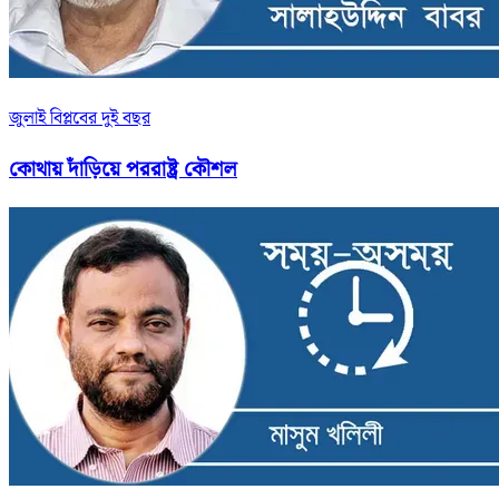
জুলাই বিপ্লবের দুই বছর
কোথায় দাঁড়িয়ে পররাষ্ট্র কৌশল