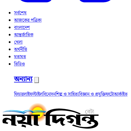
সর্বশেষ
আজকের পত্রিকা
বাংলাদেশ
আন্তর্জাতিক
খেলা
অর্থনীতি
মতামত
ভিডিও
অন্যান্য
ফিচার
লাইফস্টাইল
বিনোদন
শিল্প ও সাহিত্য
বিজ্ঞান ও প্রযুক্তি
ফটো
আর্কাইভ