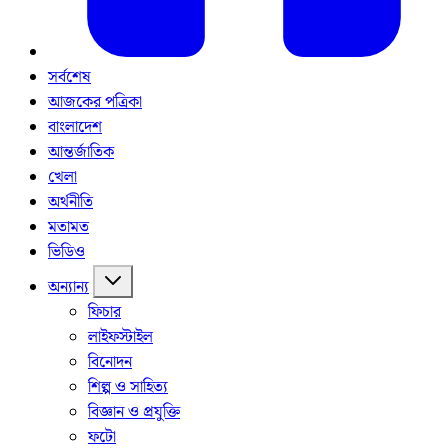
সর্বশেষ
আজকের পত্রিকা
বাংলাদেশ
আন্তর্জাতিক
খেলা
অর্থনীতি
মতামত
ভিডিও
অন্যান্য
ফিচার
লাইফস্টাইল
বিনোদন
শিল্প ও সাহিত্য
বিজ্ঞান ও প্রযুক্তি
ফটো