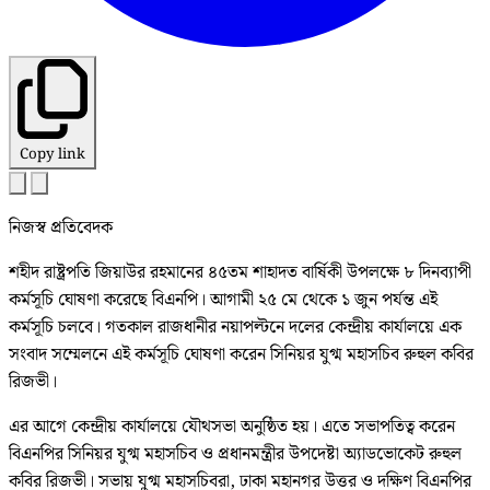
Copy link
নিজস্ব প্রতিবেদক
শহীদ রাষ্ট্রপতি জিয়াউর রহমানের ৪৫তম শাহাদত বার্ষিকী উপলক্ষে ৮ দিনব্যাপী
কর্মসূচি ঘোষণা করেছে বিএনপি। আগামী ২৫ মে থেকে ১ জুন পর্যন্ত এই
কর্মসূচি চলবে। গতকাল রাজধানীর নয়াপল্টনে দলের কেন্দ্রীয় কার্যালয়ে এক
সংবাদ সম্মেলনে এই কর্মসূচি ঘোষণা করেন সিনিয়র যুগ্ম মহাসচিব রুহুল কবির
রিজভী।
এর আগে কেন্দ্রীয় কার্যালয়ে যৌথসভা অনুষ্ঠিত হয়। এতে সভাপতিত্ব করেন
বিএনপির সিনিয়র যুগ্ম মহাসচিব ও প্রধানমন্ত্রীর উপদেষ্টা অ্যাডভোকেট রুহুল
কবির রিজভী। সভায় যুগ্ম মহাসচিবরা, ঢাকা মহানগর উত্তর ও দক্ষিণ বিএনপির