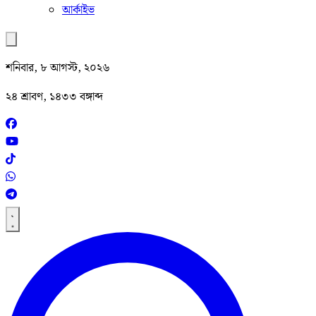
আর্কাইভ
শনিবার, ৮ আগস্ট, ২০২৬
২৪ শ্রাবণ, ১৪৩৩ বঙ্গাব্দ