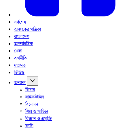
সর্বশেষ
আজকের পত্রিকা
বাংলাদেশ
আন্তর্জাতিক
খেলা
অর্থনীতি
মতামত
ভিডিও
অন্যান্য
ফিচার
লাইফস্টাইল
বিনোদন
শিল্প ও সাহিত্য
বিজ্ঞান ও প্রযুক্তি
ফটো