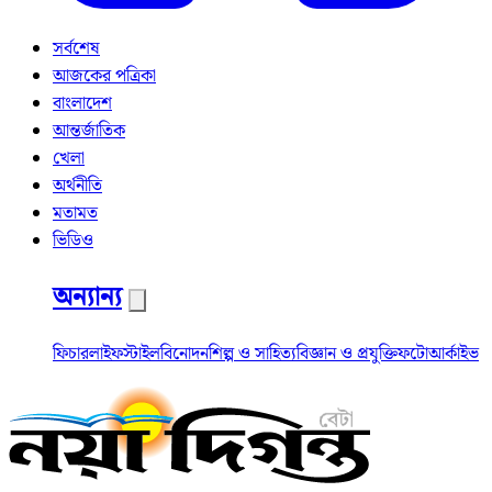
সর্বশেষ
আজকের পত্রিকা
বাংলাদেশ
আন্তর্জাতিক
খেলা
অর্থনীতি
মতামত
ভিডিও
অন্যান্য
ফিচার
লাইফস্টাইল
বিনোদন
শিল্প ও সাহিত্য
বিজ্ঞান ও প্রযুক্তি
ফটো
আর্কাইভ