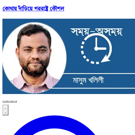
কোথায় দাঁড়িয়ে পররাষ্ট্র কৌশল