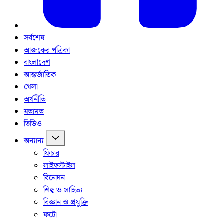
সর্বশেষ
আজকের পত্রিকা
বাংলাদেশ
আন্তর্জাতিক
খেলা
অর্থনীতি
মতামত
ভিডিও
অন্যান্য
ফিচার
লাইফস্টাইল
বিনোদন
শিল্প ও সাহিত্য
বিজ্ঞান ও প্রযুক্তি
ফটো