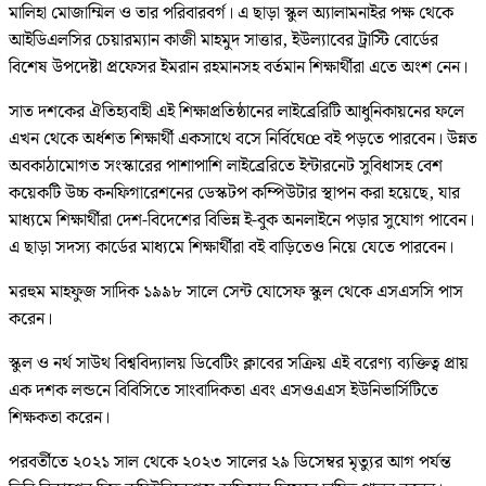
মালিহা মোজাম্মিল ও তার পরিবারবর্গ। এ ছাড়া স্কুল অ্যালামনাইর পক্ষ থেকে
আইডিএলসির চেয়ারম্যান কাজী মাহমুদ সাত্তার, ইউল্যাবের ট্রাস্টি বোর্ডের
বিশেষ উপদেষ্টা প্রফেসর ইমরান রহমানসহ বর্তমান শিক্ষার্থীরা এতে অংশ নেন।
সাত দশকের ঐতিহ্যবাহী এই শিক্ষাপ্রতিষ্ঠানের লাইব্রেরিটি আধুনিকায়নের ফলে
এখন থেকে অর্ধশত শিক্ষার্থী একসাথে বসে নির্বিঘেœ বই পড়তে পারবেন। উন্নত
অবকাঠামোগত সংস্কারের পাশাপাশি লাইব্রেরিতে ইন্টারনেট সুবিধাসহ বেশ
কয়েকটি উচ্চ কনফিগারেশনের ডেস্কটপ কম্পিউটার স্থাপন করা হয়েছে, যার
মাধ্যমে শিক্ষার্থীরা দেশ-বিদেশের বিভিন্ন ই-বুক অনলাইনে পড়ার সুযোগ পাবেন।
এ ছাড়া সদস্য কার্ডের মাধ্যমে শিক্ষার্থীরা বই বাড়িতেও নিয়ে যেতে পারবেন।
মরহুম মাহফুজ সাদিক ১৯৯৮ সালে সেন্ট যোসেফ স্কুল থেকে এসএসসি পাস
করেন।
স্কুল ও নর্থ সাউথ বিশ্ববিদ্যালয় ডিবেটিং ক্লাবের সক্রিয় এই বরেণ্য ব্যক্তিত্ব প্রায়
এক দশক লন্ডনে বিবিসিতে সাংবাদিকতা এবং এসওএএস ইউনিভার্সিটিতে
শিক্ষকতা করেন।
পরবর্তীতে ২০২১ সাল থেকে ২০২৩ সালের ২৯ ডিসেম্বর মৃত্যুর আগ পর্যন্ত