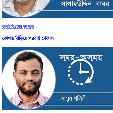
জুলাই বিপ্লবের দুই বছর
কোথায় দাঁড়িয়ে পররাষ্ট্র কৌশল