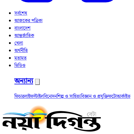
সর্বশেষ
আজকের পত্রিকা
বাংলাদেশ
আন্তর্জাতিক
খেলা
অর্থনীতি
মতামত
ভিডিও
অন্যান্য
ফিচার
লাইফস্টাইল
বিনোদন
শিল্প ও সাহিত্য
বিজ্ঞান ও প্রযুক্তি
ফটো
আর্কাইভ