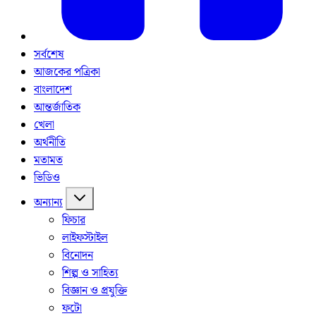
সর্বশেষ
আজকের পত্রিকা
বাংলাদেশ
আন্তর্জাতিক
খেলা
অর্থনীতি
মতামত
ভিডিও
অন্যান্য
ফিচার
লাইফস্টাইল
বিনোদন
শিল্প ও সাহিত্য
বিজ্ঞান ও প্রযুক্তি
ফটো