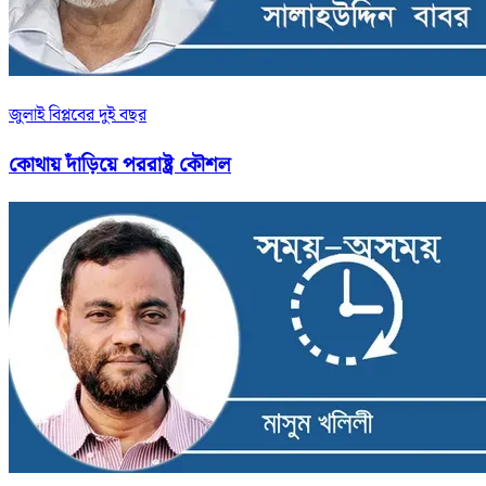
জুলাই বিপ্লবের দুই বছর
কোথায় দাঁড়িয়ে পররাষ্ট্র কৌশল