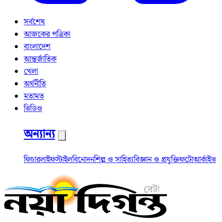
সর্বশেষ
আজকের পত্রিকা
বাংলাদেশ
আন্তর্জাতিক
খেলা
অর্থনীতি
মতামত
ভিডিও
অন্যান্য
ফিচার
লাইফস্টাইল
বিনোদন
শিল্প ও সাহিত্য
বিজ্ঞান ও প্রযুক্তি
ফটো
আর্কাইভ