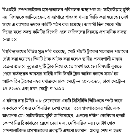
বিএমইউ স্পেশালাইজড হাসপাতালের পরিচালক অধ্যাপক ডা: সাইফউল্লাহ মুন্সি
নয়া দিগন্তকে জানিয়েছেন, এ ব্যাপারে শাহবাগ থানায় জিডি করা হয়েছে। সেই
সাথে এ ব্যাপারে তদন্তে কমিটি গঠন করা হয়েছে। আগামী তিন থেকে পাঁচ
দিনের মধ্যে তদন্ত কমিটির রিপোর্ট এলে জড়িতদের বিরুদ্ধে প্রশাসনিক ব্যবস্থা
নেয়া হবে।
বিশ্ববিদ্যালয়ের বিভিন্ন সূত্র দাবি করেছে, মোট পাঁচটি ট্রাকের মালামাল পাচারের
চেষ্টা করা হয়েছে। তিনটি ট্রাক আটক করা হলেও স্থানীয় প্রভাবশালী মাস্তান
চক্রের প্রভাবে দুবৃত্তরা দু’টি ট্রাক নিয়ে যেতে সমর্থ হয়েছে। বিষয়টি বুঝতে
পেরে কর্তব্যরত আনসার বাহিনী বাকি তিনটি ট্রাক আটক করতে সমর্থ হয়।
আটক তিন ট্রাকের নম্বর যথাক্রমে ঢাকা মেট্রো-ন ২০-৮৫৬৮, ঢাকা মেট্রো-ন
১৭-৪৬৩১ এবং ঢাকা মেট্রো-ন ৫৯৯০।
এ ঘটনার চার মিনিট ৩৮ সেকেন্ডের একটি সিসিটিভি ভিডিওতে স্পষ্ট ভাবে
ঝকঝকে পরিষ্কার মেশিনারিজ দেখা গেছে। তবে হাসপাতালের পরিচালক
অধ্যাপক মো: সাইফউল্লাহ মুন্সি জানিয়েছেন, এগুলো দক্ষিণ কোরিয়ার হুন্দাই
কোম্পানির ঠিকাদারের রেখে দেয়া মাল, মেশিনারিজ নয়। যেটাই হোক
স্পেশালাইজড হাসপাতালের প্রকল্পটি এখনো চলমান। প্রকল্প শেষ না হওয়া