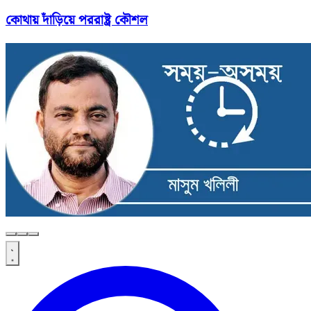
কোথায় দাঁড়িয়ে পররাষ্ট্র কৌশল