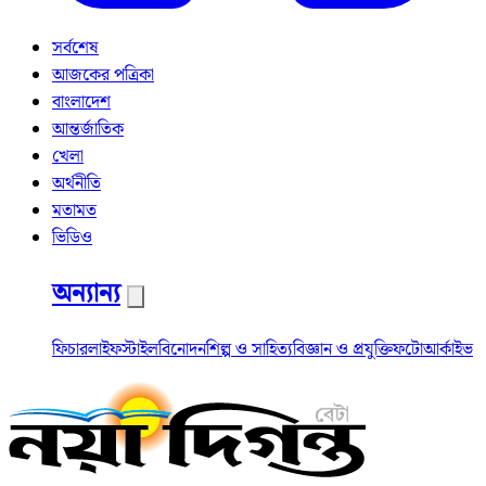
সর্বশেষ
আজকের পত্রিকা
বাংলাদেশ
আন্তর্জাতিক
খেলা
অর্থনীতি
মতামত
ভিডিও
অন্যান্য
ফিচার
লাইফস্টাইল
বিনোদন
শিল্প ও সাহিত্য
বিজ্ঞান ও প্রযুক্তি
ফটো
আর্কাইভ