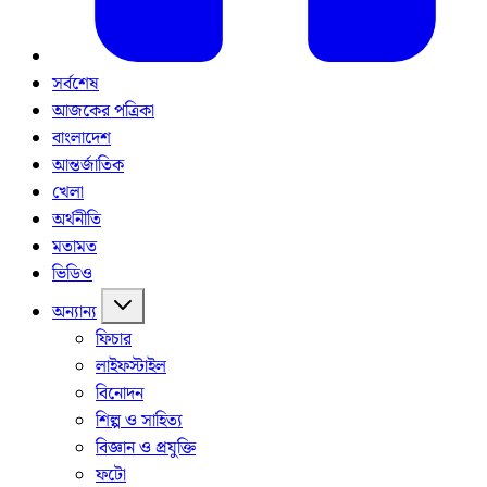
সর্বশেষ
আজকের পত্রিকা
বাংলাদেশ
আন্তর্জাতিক
খেলা
অর্থনীতি
মতামত
ভিডিও
অন্যান্য
ফিচার
লাইফস্টাইল
বিনোদন
শিল্প ও সাহিত্য
বিজ্ঞান ও প্রযুক্তি
ফটো