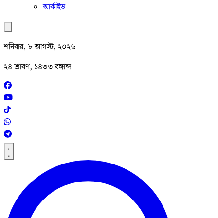
আর্কাইভ
শনিবার, ৮ আগস্ট, ২০২৬
২৪ শ্রাবণ, ১৪৩৩ বঙ্গাব্দ