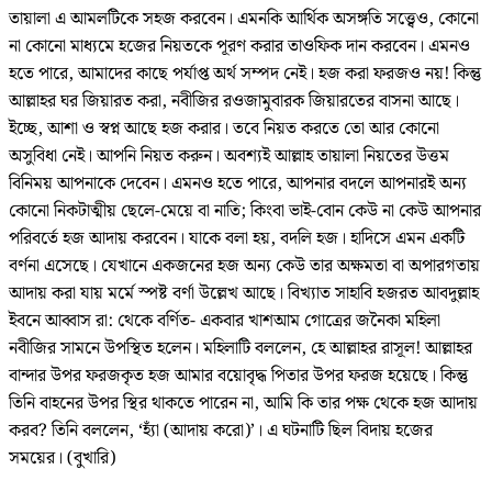
তায়ালা এ আমলটিকে সহজ করবেন। এমনকি আর্থিক অসঙ্গতি সত্ত্বেও, কোনো
না কোনো মাধ্যমে হজের নিয়তকে পূরণ করার তাওফিক দান করবেন। এমনও
হতে পারে, আমাদের কাছে পর্যাপ্ত অর্থ সম্পদ নেই। হজ করা ফরজও নয়! কিন্তু
আল্লাহর ঘর জিয়ারত করা, নবীজির রওজামুবারক জিয়ারতের বাসনা আছে।
ইচ্ছে, আশা ও স্বপ্ন আছে হজ করার। তবে নিয়ত করতে তো আর কোনো
অসুবিধা নেই। আপনি নিয়ত করুন। অবশ্যই আল্লাহ তায়ালা নিয়তের উত্তম
বিনিময় আপনাকে দেবেন। এমনও হতে পারে, আপনার বদলে আপনারই অন্য
কোনো নিকটাত্মীয় ছেলে-মেয়ে বা নাতি; কিংবা ভাই-বোন কেউ না কেউ আপনার
পরিবর্তে হজ আদায় করবেন। যাকে বলা হয়, বদলি হজ। হাদিসে এমন একটি
বর্ণনা এসেছে। যেখানে একজনের হজ অন্য কেউ তার অক্ষমতা বা অপারগতায়
আদায় করা যায় মর্মে স্পষ্ট বর্ণা উল্লেখ আছে। বিখ্যাত সাহাবি হজরত আবদুল্লাহ
ইবনে আব্বাস রা: থেকে বর্ণিত- একবার খাশআম গোত্রের জনৈকা মহিলা
নবীজির সামনে উপস্থিত হলেন। মহিলাটি বললেন, হে আল্লাহর রাসূল! আল্লাহর
বান্দার উপর ফরজকৃত হজ আমার বয়োবৃদ্ধ পিতার উপর ফরজ হয়েছে। কিন্তু
তিনি বাহনের উপর স্থির থাকতে পারেন না, আমি কি তার পক্ষ থেকে হজ আদায়
করব? তিনি বললেন, ‘হ্যাঁ (আদায় করো)’। এ ঘটনাটি ছিল বিদায় হজের
সময়ের। (বুখারি)