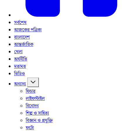
সর্বশেষ
আজকের পত্রিকা
বাংলাদেশ
আন্তর্জাতিক
খেলা
অর্থনীতি
মতামত
ভিডিও
অন্যান্য
ফিচার
লাইফস্টাইল
বিনোদন
শিল্প ও সাহিত্য
বিজ্ঞান ও প্রযুক্তি
ফটো