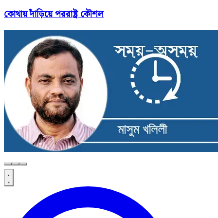
কোথায় দাঁড়িয়ে পররাষ্ট্র কৌশল