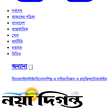
সর্বশেষ
আজকের পত্রিকা
বাংলাদেশ
আন্তর্জাতিক
খেলা
অর্থনীতি
মতামত
ভিডিও
অন্যান্য
ফিচার
লাইফস্টাইল
বিনোদন
শিল্প ও সাহিত্য
বিজ্ঞান ও প্রযুক্তি
ফটো
আর্কাইভ