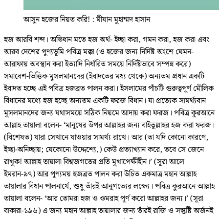
আসুন হজের নিয়ত করি! : মীযান মুহাম্মদ হাসান
হজ আরবি শব্দ। অভিধান মতে হজ অর্থ- ইচ্ছা করা, গমন করা, হজ করা এবং
আরব দেশের পুণ্যভূমি পবিত্র মক্কা (ও হজের জন্য নির্দিষ্ট অংশে যেমন-
আরাফায় অবস্থান করা ইত্যাদি নির্ধারিত সময়ে নির্দিষ্টভাবে সম্পন্ন করে)
সমাবেশ-ভিত্তিক মুসলমানদের (ইবাদতের মধ্য থেকে) অন্যতম প্রধান একটি
ইবাদত হচ্ছে এই পবিত্র হজব্রত পালন করা। ইসলামের পাঁচটি গুরুত্বপূর্ণ মৌলিক
বিধানের মধ্যে হজ হচ্ছে অন্যতম একটি ফরজ বিধান। যা প্রত্যেক সামর্থ্যবান
মুসলমানদের জন্য যথাসময়ে সঠিক নিয়মে আদায় করা ফরজ। পবিত্র কুরআনে
আল্লাহ তায়ালা বলেন- ‘মানুষের উপর আল্লাহর জন্য বাইতুল্লাহর হজ করা ফরজ।
(বিশেষত) যারা সেখানে যাওয়ার সামর্থ্য রাখে। আর (তা যদি কোনো কারণে,
ইচ্ছা-অনিচ্ছায়; যেকোনো উদ্দেশ্যে,) কেউ প্রত্যাখ্যান করে, তবে সে জেনে
রাখুক! আল্লাহ তায়ালা বিশ্বজগতের প্রতি মুখাপেক্ষীহীন।’ (সূরা আলে
ইমরান-৯৭) আর পুণ্যময় হজব্রত পালন করা উচিত একমাত্র মহান আল্লাহ
তায়ালার বিধান পালনার্থে, শুধু তাঁরই আনুগত্যের লক্ষ্যে। পবিত্র কুরআনে আল্লাহ
তায়ালা বলেন- ‘আর তোমরা হজ ও ওমরাহ পূর্ণ করো আল্লাহর জন্য।’ (সূরা
বাকারা-১৯৬) এ জন্য মহান আল্লাহ তায়ালার জন্য তাঁরই রাজি ও সন্তুষ্টি অর্জনই