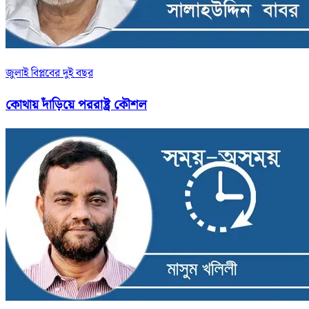
জুলাই বিপ্লবের দুই বছর
কোথায় দাঁড়িয়ে পররাষ্ট্র কৌশল