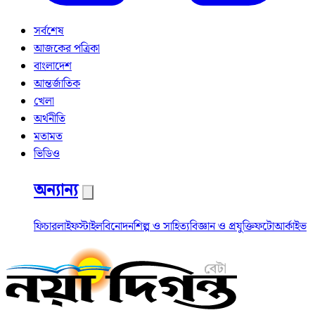
সর্বশেষ
আজকের পত্রিকা
বাংলাদেশ
আন্তর্জাতিক
খেলা
অর্থনীতি
মতামত
ভিডিও
অন্যান্য
ফিচার
লাইফস্টাইল
বিনোদন
শিল্প ও সাহিত্য
বিজ্ঞান ও প্রযুক্তি
ফটো
আর্কাইভ