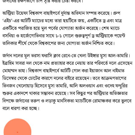
জর্দানের রক্ষণভাগে চাপ সৃষ্টি করার চেষ্টা করবে।
অস্ট্রিয়া উয়েফা বিশ্বকাপ বাছাইপর্বে দুর্দান্ত অভিযান সম্পন্ন করেছে। গ্রুপ
‘এইচ’-এর আটটি ম্যাচের মধ্যে তারা ছয়টিতে জয়, একটিতে ড্র এবং মাত্র
একটিতে পরাজিত হয়ে মূল পর্বের যোগ্যাতা অর্জন করেছে। শেষ ম্যাচে
বসনিয়া ও হার্জেগোভিনার সাথে ১-১ গোলে গুরুত্বপূর্ণ ড্র অস্ট্রিয়াকে পয়েন্ট
তালিকার শীর্ষে থেকে বিশ্বকাপের জন্য যোগ্যতা অর্জন নিশ্চিত করে।
জর্দান দলের মূল ভরসা ফরাসি ক্লাব রেনে-তে খেলা উইঙ্গার মুসা আল-তামারি।
ইব্রাহিম সাবরা দল থেকে নাম প্রত্যাহার করে নেয়ায় তার পরিবর্তে দলে এসেছেন
মোহাম্মদ তাহা। বিশ্বকাপ বাছাইপর্বে আটটি গোল করা ইয়াজান আল নাইমাত
ডিসেম্বর থেকে চোটের কারণে দলের বাইরে রয়েছেন। তবে আক্রমণভাগের
তিনজন খেলোয়াড় হিসেবে মুসা তামারি, আলি অলওয়ান এবং ওদেহ ফখুরির
শুরুর একাদশে থাকার সম্ভাবনা রয়েছে। সব কিছুর পর অস্ট্রিয়ার অভিজ্ঞতার
বিপক্ষে জর্দানের তরুণ ও লড়াকু মানসিকতা ম্যাচটিকে রোমাঞ্চকর করে তুলবে
বলে ধারণা করা হচ্ছে।