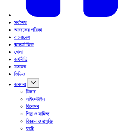
সর্বশেষ
আজকের পত্রিকা
বাংলাদেশ
আন্তর্জাতিক
খেলা
অর্থনীতি
মতামত
ভিডিও
অন্যান্য
ফিচার
লাইফস্টাইল
বিনোদন
শিল্প ও সাহিত্য
বিজ্ঞান ও প্রযুক্তি
ফটো