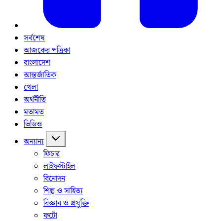
সর্বশেষ
আজকের পত্রিকা
বাংলাদেশ
আন্তর্জাতিক
খেলা
অর্থনীতি
মতামত
ভিডিও
অন্যান্য
ফিচার
লাইফস্টাইল
বিনোদন
শিল্প ও সাহিত্য
বিজ্ঞান ও প্রযুক্তি
ফটো