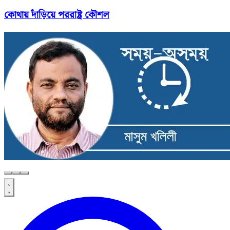
কোথায় দাঁড়িয়ে পররাষ্ট্র কৌশল