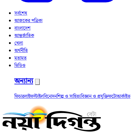
সর্বশেষ
আজকের পত্রিকা
বাংলাদেশ
আন্তর্জাতিক
খেলা
অর্থনীতি
মতামত
ভিডিও
অন্যান্য
ফিচার
লাইফস্টাইল
বিনোদন
শিল্প ও সাহিত্য
বিজ্ঞান ও প্রযুক্তি
ফটো
আর্কাইভ