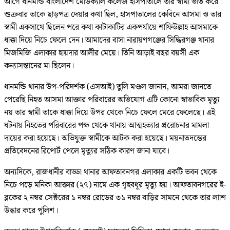
আগে ধানমন্ডি বাংলাদেশ মেডিক্যাল কলেজ হাসপাতালে তার স্বামী ভর্তি করে।
শুক্রবার তাকে ছাড়পত্র দেয়ার কথা ছিল, হাসপাতালের কেবিনে আসমা ও তার
স্বামী একসাথে ছিলেন পরে কথা কাটাকাটির একপর্যায়ে শাফিউল্লাহ আসমাকে
ধাক্কা দিয়ে নিচে ফেলে দেন। আমাদের বাসা নারায়ণগঞ্জের সিদ্ধিরগঞ্জ থানার
মিজমিজি এলাকার হায়দার আলীর মেয়ে। তিনি আড়াই বছর বয়সী এক
কন্যাসন্তানের মা ছিলেন।
ধানমন্ডি থানার উপ-পরিদর্শক (এসআই) তুলি মণ্ডল জানান, আমরা জানতে
পেরেছি নিহত আসমা আক্তার পরিবারের অভিযোগ এটি কোনো স্বাভাবিক মৃত্যু
নয় তার স্বামী তাকে ধাক্কা দিয়ে উপর থেকে নিচে ফেলে মেরে ফেলেছে। এই
ঘটনায় নিহতের পরিবারের পক্ষ থেকে থানায় আত্মহত্যার প্ররোচনার মামলা
দায়ের করা হয়েছে। অভিযুক্ত স্বামীকে আটক করা হয়েছে। ময়নাতদন্তের
প্রতিবেদনের রিপোর্ট পেলে মৃত্যুর সঠিক কারণ জানা যাবে।
অন্যদিকে, রাজধানীর বাড্ডা থানার আফতাবনগর এলাকার একটি ভবন থেকে
নিচে পড়ে মনিকা আক্তার (২৭) নামে এক গৃহবধূর মৃত্যু হয়। আফতাবনগরের ই-
ব্লকের ২ নম্বর সেক্টরের ১ নম্বর রোডের ৩১ নম্বর বাড়ির সামনে থেকে তার লাাশ
উদ্ধার করে পুলিশ।