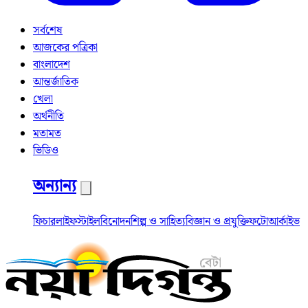
সর্বশেষ
আজকের পত্রিকা
বাংলাদেশ
আন্তর্জাতিক
খেলা
অর্থনীতি
মতামত
ভিডিও
অন্যান্য
ফিচার
লাইফস্টাইল
বিনোদন
শিল্প ও সাহিত্য
বিজ্ঞান ও প্রযুক্তি
ফটো
আর্কাইভ