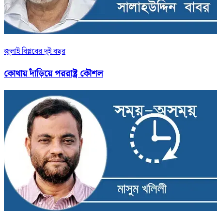
জুলাই বিপ্লবের দুই বছর
কোথায় দাঁড়িয়ে পররাষ্ট্র কৌশল