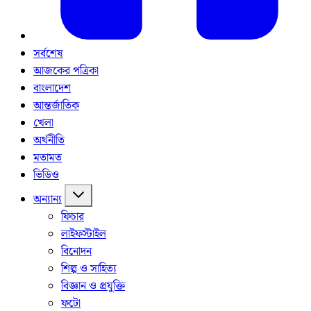
সর্বশেষ
আজকের পত্রিকা
বাংলাদেশ
আন্তর্জাতিক
খেলা
অর্থনীতি
মতামত
ভিডিও
অন্যান্য
ফিচার
লাইফস্টাইল
বিনোদন
শিল্প ও সাহিত্য
বিজ্ঞান ও প্রযুক্তি
ফটো