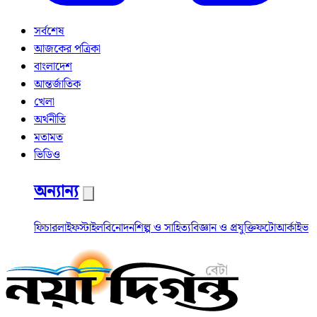
সর্বশেষ
আজকের পত্রিকা
বাংলাদেশ
আন্তর্জাতিক
খেলা
অর্থনীতি
মতামত
ভিডিও
অন্যান্য
ফিচার
লাইফস্টাইল
বিনোদন
শিল্প ও সাহিত্য
বিজ্ঞান ও প্রযুক্তি
ফটো
আর্কাইভ