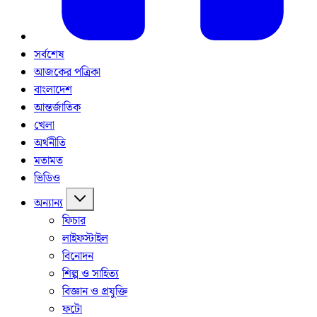
সর্বশেষ
আজকের পত্রিকা
বাংলাদেশ
আন্তর্জাতিক
খেলা
অর্থনীতি
মতামত
ভিডিও
অন্যান্য
ফিচার
লাইফস্টাইল
বিনোদন
শিল্প ও সাহিত্য
বিজ্ঞান ও প্রযুক্তি
ফটো