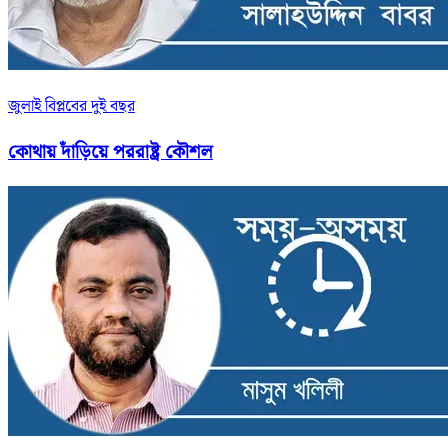
জুলাই বিপ্লবের দুই বছর
কোথায় দাঁড়িয়ে পররাষ্ট্র কৌশল