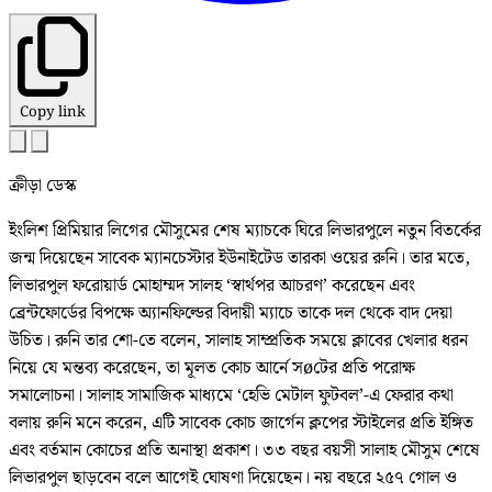
Copy link
ক্রীড়া ডেস্ক
ইংলিশ প্রিমিয়ার লিগের মৌসুমের শেষ ম্যাচকে ঘিরে লিভারপুলে নতুন বিতর্কের
জন্ম দিয়েছেন সাবেক ম্যানচেস্টার ইউনাইটেড তারকা ওয়ের রুনি। তার মতে,
লিভারপুল ফরোয়ার্ড মোহাম্মদ সালহ ‘স্বার্থপর আচরণ’ করেছেন এবং
ব্রেন্টফোর্ডের বিপক্ষে অ্যানফিল্ডের বিদায়ী ম্যাচে তাকে দল থেকে বাদ দেয়া
উচিত। রুনি তার শো-তে বলেন, সালাহ সাম্প্রতিক সময়ে ক্লাবের খেলার ধরন
নিয়ে যে মন্তব্য করেছেন, তা মূলত কোচ আর্নে সøটের প্রতি পরোক্ষ
সমালোচনা। সালাহ সামাজিক মাধ্যমে ‘হেভি মেটাল ফুটবল’-এ ফেরার কথা
বলায় রুনি মনে করেন, এটি সাবেক কোচ জার্গেন ক্লপের স্টাইলের প্রতি ইঙ্গিত
এবং বর্তমান কোচের প্রতি অনাস্থা প্রকাশ। ৩৩ বছর বয়সী সালাহ মৌসুম শেষে
লিভারপুল ছাড়বেন বলে আগেই ঘোষণা দিয়েছেন। নয় বছরে ২৫৭ গোল ও