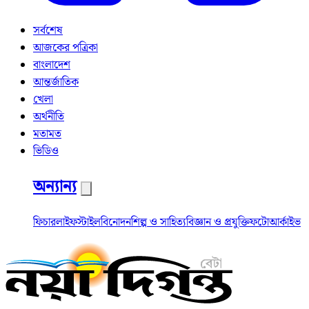
সর্বশেষ
আজকের পত্রিকা
বাংলাদেশ
আন্তর্জাতিক
খেলা
অর্থনীতি
মতামত
ভিডিও
অন্যান্য
ফিচার
লাইফস্টাইল
বিনোদন
শিল্প ও সাহিত্য
বিজ্ঞান ও প্রযুক্তি
ফটো
আর্কাইভ