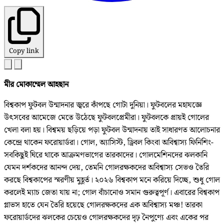
Copy link
মীর মোকাম্মেল আহছান
বিশ্বকাপ ফুটবল উন্মাদনার জ্বরে কাঁপছে গোটা দুনিয়া। ফুটবলের মহাযজ্ঞে
উৎসবের আমেজে মেতে উঠেছে ফুটবলপ্রেমীরা। ফুটবলকে প্রায়ই গোলের
খেলা বলা হয়। বিশ্বময় ছড়িয়ে পড়া ফুটবল উন্মাদনায় তাই সাধারণত আলোচনার
কেন্দ্রে থাকেন ফরোয়ার্ডরা। গোল, অ্যাসিস্ট, ড্রিবল কিংবা অবিশ্বাস্য ফিনিশিং-
সবকিছুই ঘিরে থাকে আক্রমণভাগের তারকাদের। গোলমেশিনদের ঝলকানি
যেমন দর্শকদের আনন্দ দেয়, তেমনি গোলরক্ষকদের অবিশ্বাস্য সেভও তৈরি
করছে বিশ্বকাপের স্মরণীয় মুহূর্ত। ২০২৬ বিশ্বকাপ মনে করিয়ে দিচ্ছে, শুধু গোল
করলেই ম্যাচ জেতা যায় না; গোল বাঁচানোও সমান গুরুত্বপূর্ণ। এবারের বিশ্বকাপ
গ্লাভস হাতে যেন তৈরি হয়েছে গোলরক্ষকদের এক অবিশ্বাস্য মঞ্চ! তারকা
ফরোয়ার্ডদের ঝলকের চেয়েও গোলরক্ষকদের দৃঢ় নৈপুণ্যে এবং একের পর