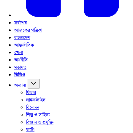
সর্বশেষ
আজকের পত্রিকা
বাংলাদেশ
আন্তর্জাতিক
খেলা
অর্থনীতি
মতামত
ভিডিও
অন্যান্য
ফিচার
লাইফস্টাইল
বিনোদন
শিল্প ও সাহিত্য
বিজ্ঞান ও প্রযুক্তি
ফটো