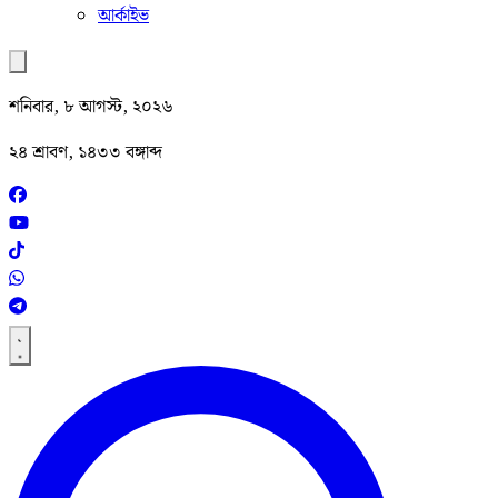
আর্কাইভ
শনিবার, ৮ আগস্ট, ২০২৬
২৪ শ্রাবণ, ১৪৩৩ বঙ্গাব্দ