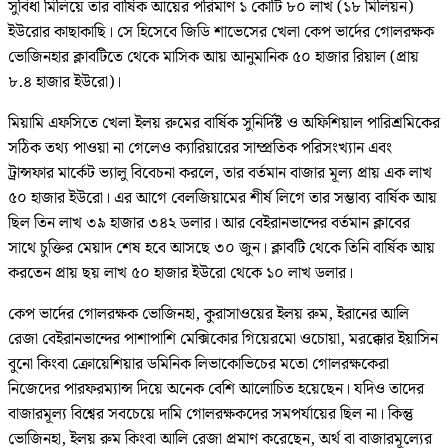
সুবিধা মিলিয়ে তার বার্ষিক আয়ের পরিমাণ ১ কোটি ৮০ লাখ (১৮ মিলিয়ন)
ইউরোর কাছাকাছি। সে হিসেবে জিডি শাভেসের খেলা কেপ ভার্দের গোলরক্ষক
ভোজিনহার ক্লাবটিতে থেকে মাসিক আয় আনুমানিক ৫০ হাজার রিয়াল (প্রায়
৮.৪ হাজার ইউরো)।
মিয়ামি এফসিতে খেলা ইলয় রুমের বার্ষিক সুনির্দিষ্ট ও অফিশিয়াল পারিশ্রমিকের
সঠিক তথ্য পাওয়া না গেলেও ক্যারিয়ারের সাম্প্রতিক পরিসংখ্যান এবং
ট্রান্সফার মার্কেট ভ্যালু বিবেচনা করলে, তার বর্তমান বাজার মূল্য প্রায় এক লাখ
৫০ হাজার ইউরো। এর আগে বেলজিয়ামের শীর্ষ লিগে তার সম্ভাব্য বার্ষিক আয়
ছিল তিন লাখ ৩৯ হাজার ৩৪২ ডলার। আর বেইরানভান্দের বর্তমান ক্লাবের
সাথে চুক্তির মেয়াদ শেষ হবে আসছে ৩০ জুন। ক্লাবটি থেকে তিনি বার্ষিক আয়
করতেন প্রায় ছয় লাখ ৫০ হাজার ইউরো থেকে ১০ লাখ ডলার।
কেপ ভার্দের গোলরক্ষক ভোজিনহা, কুরাসাওয়ের ইলয় রুম, ইরানের আলি
রেজা বেইরানভান্দের পাশাপাশি মেক্সিকোর গিয়েরমো ওচোয়া, মরক্কোর ইয়াসিন
বুনো কিংবা ক্রোয়েশিয়ার ডমিনিক লিভাকোভিচের মতো গোলরক্ষকেরা
নিজেদের পারফরম্যান্স দিয়ে অনেক বেশি আলোচিত হয়েছেন। যদিও তাদের
বাজারমূল্য বিশ্বের সবচেয়ে দামি গোলরক্ষকদের সমপর্যায়ের ছিল না। কিন্তু
ভোজিনহা, ইলয় রুম কিংবা আলি রেজা প্রমাণ করেছেন, অর্থ বা বাজারমূল্যের