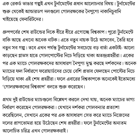
এক রেকর্ড ভাঙার গল্পই এখন টুর্নামেন্টের প্রধান আলোচনার বিষয়। টুর্নামেন্টের
শুরু থেকেই আন্ডারডগ দলগুলো গোলরক্ষকের নৈপুণ্যে নাকানিচুবানি
খাইয়েছে ফেবারিটদের।
গ্রুপপর্বের শেষ রাউন্ডের দিকে ধীরে ধীরে এগোচ্ছে বিশ্বকাপ। পুরো টুর্নামেন্টে
বাকি আছে এখনো অনেক নাটক। এতে নতুন নায়ক উঠে আসবেন, তৈরি হবে
নতুন সব গল্প। তবে এখন পর্যন্ত টুর্নামেন্টের সবচেয়ে বড় বার্তা একটাই- আলো
কাড়ছেন গ্লাভস হাতে গোলপোস্টের নিচে দাঁড়িয়ে থাকা অতন্দ্রপ্রহরীরা। একের
পর এক ম্যাচে গোলরক্ষকদের অসাধারণ নৈপুণ্য মুগ্ধ করছে দর্শকদের। অনেক
ম্যাচের ফল নির্ধারণে ফরোয়ার্ডদের চেয়ে বেশি প্রভাব ফেলছেন পোস্টের নিচে
দাঁড়িয়ে থাকা এই শেষ প্রহরীরা। ফলে এবারের বিশ্বকাপকে অনেকেই ইতোমধ্যে
‘গোলরক্ষকদের বিশ্বকাপ’ বলতে শুরু করেছেন।
প্রথম দুই রাউন্ডের ম্যাচগুলো বিশ্লেষণ করলে দেখা যায়, অনেক ম্যাচের ভাগ্য
নির্ধারণ করেছেন গোলরক্ষকরা। যেখানে দর্শকরা গোলবন্যার প্রত্যাশা
করেছিলেন, সেখানে একের পর এক অসাধারণ সেভ করে ম্যাচে নিজেদের
দলের প্রাণভোমরা হয়ে উঠেছেন শেষ প্রহরীরা। ফলে টুর্নামেন্টের অন্যতম
আলোচিত চরিত্র এখন গোলরক্ষকরাই।