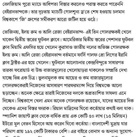
বেলজিয়াম পুরো ম্যাচে আধিপত্য বিস্তার করলেও পরাস্ত করতে পারেননি
বেইরানভান্দকে। তার দৃঢ়তায় ম্যাচটি গোলশূন্য ড্র’তে শেষ হওয়ায় চলমান
বিশ্বকাপে ‘জি’ গ্রুপের সমীকরণ আরো জটিল হয়ে ওঠে।
ভোজিনহা, ইলয় রুম ও আলি রেজা বেইরানভান্দ- এই তিন গোলরক্ষকই খেলে
থাকেন দ্বিতীয় স্তরের ফুটবল ক্লাবে। আমেরিকার দ্বিতীয় স্তরের পেশাদার ফুটবল
ক্লাব মিয়ামি এফসির হয়ে খেলেন কুরাসাও জাতীয় দলের অভিজ্ঞ গোলরক্ষক
ইলয় রুম। আলি রেজা বেইরানভান্দ বর্তমানে ফার্সি গালফ প্রো লিগের ইরানি
ক্লাব ট্রাক্টর-এর হয়ে খেলেন। ফুটবলে আলোচনার কেন্দ্রবিন্দুতে সাধারণত
তারকা ফরোয়ার্ড বা উচ্চ বাজারমূল্যের খেলোয়াড়রা থাকলেও সম্প্রতি দেখা
যাচ্ছে ভিন্ন এক চিত্র। তুলনামূলক কম আয়ের ও কম বাজারমূল্যের
গোলরক্ষকেরাই নিজেদের অসাধারণ পারফরম্যান্স দিয়ে বিশ্বমঞ্চে আলো
ছড়াচ্ছেন। অনেক ক্ষেত্রে তারাই নিজেদের দলকে অপ্রত্যাশিত সাফল্য এনে
দিচ্ছেন। বিশ্বকাপে খেলা এমন অনেক গোলরক্ষক রয়েছেন, যাদের আয়ের দিক
থেকেও এদের বিস্তর ফারাক। রিয়াল মাদ্রিদের থিবো কর্তোয়ার কথাই বলা যাক।
স্প্যানিশ জায়ান্ট ক্লাব থেকে বার্ষিক প্রায় এক কোটি ৫০ লাখ (১৫ মিলিয়ন)
ইউরো মূল বেতন হিসেবে আয় করেন থিবো কর্তোয়া। বাংলাদেশী মুদ্রায় যার
পরিমাণ প্রায় ১৯২ কোটি টাকারও বেশি। এর বাইরে বোনাস ও অন্যান্য সুযোগ-