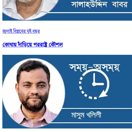
জুলাই বিপ্লবের দুই বছর
কোথায় দাঁড়িয়ে পররাষ্ট্র কৌশল