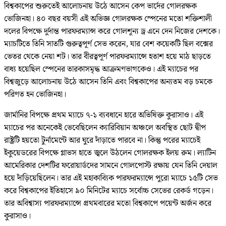
বিশ্বকাপের শুরুতেই আলোচনায় উঠে আসেন কেপ ভার্দের গোলরক্ষক
ভোজিনহা। ৪০ বছর বয়সী এই অভিজ্ঞ গোলরক্ষক স্পেনের মতো শক্তিশালী
দলের বিপক্ষে দুর্দান্ত পারফরম্যান্স করে গোলশূন্য ড্র এনে দেন নিজের দেশকে।
ম্যাচটিতে তিনি সাতটি গুরুত্বপূর্ণ সেভ করেন, যার বেশ কয়েকটি ছিল বক্সের
ভেতর থেকে নেয়া শট। তার বীরত্বপূর্ণ পারফরম্যান্সে হতাশ হয়ে মাঠ ছাড়তে
বাধ্য হয়েছিল স্পেনের তারকাসমৃদ্ধ আক্রমণভাগকেও। এই ম্যাচের পর
বিশ্বজুড়ে আলোচনায় উঠে আসেন তিনি এবং বিশ্বকাপের অন্যতম বড় চমকে
পরিণত হন ভোজিনহা।
জার্মানির বিপক্ষে প্রথম ম্যাচে ৭-১ ব্যবধানে হারে অভিষিক্ত কুরাসাও। এই
ম্যাচের পর অনেকেই ভেবেছিলেন ক্যারিবিয়ান অঞ্চলে অবস্থিত ছোট দ্বীপ
রাষ্ট্রটি হয়তো টুর্নামেন্টে আর ঘুরে দাঁড়াতে পারবে না। কিন্তু পরের ম্যাচেই
ইকুয়েডরের বিপক্ষে গ্লাভস হাতে জ্বলে উঠলেন গোলরক্ষক ইলয় রুম। ল্যাটিন
আমেরিকার দেশটির ফরোয়ার্ডদের সামনে গোলপোস্ট রক্ষায় যেন তিনি দেয়াল
হয়ে দাঁড়িয়েছিলেন। তার এই মহাকাব্যিক পারফরম্যান্সে পুরো ম্যাচে ১৫টি সেভ
করে বিশ্বকাপের ইতিহাসে ৯০ মিনিটের ম্যাচে সর্বোচ্চ সেভের রেকর্ড গড়েন।
তার অবিশ্বাস্য পারফরম্যান্সে প্রথমবারের মতো বিশ্বকাপে পয়েন্ট অর্জন করে
কুরাসাও।