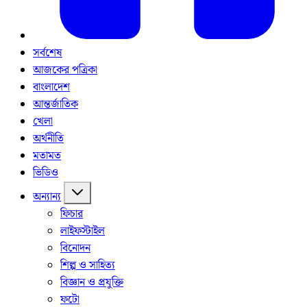
সর্বশেষ
আজকের পত্রিকা
বাংলাদেশ
আন্তর্জাতিক
খেলা
অর্থনীতি
মতামত
ভিডিও
অন্যান্য
ফিচার
লাইফস্টাইল
বিনোদন
শিল্প ও সাহিত্য
বিজ্ঞান ও প্রযুক্তি
ফটো