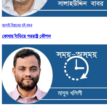
জুলাই বিপ্লবের দুই বছর
কোথায় দাঁড়িয়ে পররাষ্ট্র কৌশল