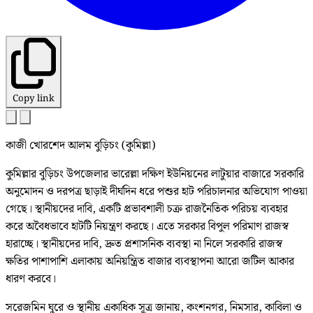
Copy link
কাজী খোরশেদ আলম বুড়িচং (কুমিল্লা)
কুমিল্লার বুড়িচং উপজেলার ভারেল্লা দক্ষিণ ইউনিয়নের লাটুয়ার বাজারে সরকারি
অনুমোদন ও দরপত্র ছাড়াই দীর্ঘদিন ধরে পশুর হাট পরিচালনার অভিযোগ পাওয়া
গেছে। স্থানীয়দের দাবি, একটি প্রভাবশালী চক্র রাজনৈতিক পরিচয় ব্যবহার
করে অবৈধভাবে হাটটি নিয়ন্ত্রণ করছে। এতে সরকার বিপুল পরিমাণ রাজস্ব
হারাচ্ছে। স্থানীয়দের দাবি, দ্রুত প্রশাসনিক ব্যবস্থা না নিলে সরকারি রাজস্ব
ক্ষতির পাশাপাশি এলাকায় অনিয়ন্ত্রিত বাজার ব্যবস্থাপনা আরো জটিল আকার
ধারণ করবে।
সরেজমিন ঘুরে ও স্থানীয় একাধিক সূত্র জানায়, কংশনগর, নিমসার, কাবিলা ও