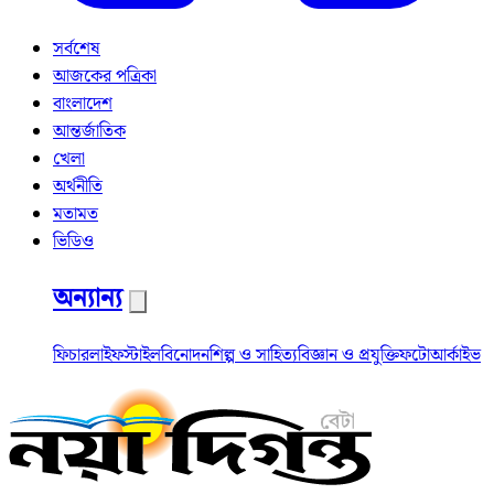
সর্বশেষ
আজকের পত্রিকা
বাংলাদেশ
আন্তর্জাতিক
খেলা
অর্থনীতি
মতামত
ভিডিও
অন্যান্য
ফিচার
লাইফস্টাইল
বিনোদন
শিল্প ও সাহিত্য
বিজ্ঞান ও প্রযুক্তি
ফটো
আর্কাইভ