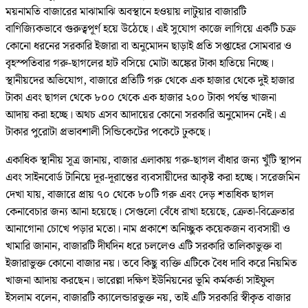
ময়নামতি বাজারের মাঝামাঝি অবস্থানে হওয়ায় লাটুয়ার বাজারটি
বাণিজ্যিকভাবে গুরুত্বপূর্ণ হয়ে উঠেছে। এই সুযোগ কাজে লাগিয়ে একটি চক্র
কোনো ধরনের সরকারি ইজারা বা অনুমোদন ছাড়াই প্রতি সপ্তাহের সোমবার ও
বৃহস্পতিবার গরু-ছাগলের হাট বসিয়ে মোটা অঙ্কের টাকা হাতিয়ে নিচ্ছে।
স্থানীয়দের অভিযোগ, বাজারে প্রতিটি গরু থেকে এক হাজার থেকে দুই হাজার
টাকা এবং ছাগল থেকে ৮০০ থেকে এক হাজার ২০০ টাকা পর্যন্ত খাজনা
আদায় করা হচ্ছে। অথচ এসব আদায়ের কোনো সরকারি অনুমোদন নেই। এ
টাকার পুরোটা প্রভাবশালী সিন্ডিকেটের পকেটে ঢুকছে।
একাধিক স্থানীয় সূত্র জানায়, বাজার এলাকায় গরু-ছাগল বাঁধার জন্য খুঁটি স্থাপন
এবং সাইনবোর্ড টানিয়ে দূর-দূরান্তের ব্যবসায়ীদের আকৃষ্ট করা হচ্ছে। সরেজমিন
দেখা যায়, বাজারে প্রায় ৭০ থেকে ৮০টি গরু এবং দেড় শতাধিক ছাগল
কেনাবেচার জন্য আনা হয়েছে। সেগুলো বেঁধে রাখা হয়েছে, ক্রেতা-বিক্রেতার
আনাগোনা চোখে পড়ার মতো। নাম প্রকাশে অনিচ্ছুক কয়েকজন ব্যবসায়ী ও
খামারি জানান, বাজারটি দীর্ঘদিন ধরে চললেও এটি সরকারি তালিকাভুক্ত বা
ইজারাভুক্ত কোনো বাজার নয়। তবে কিছু ব্যক্তি এটিকে বৈধ দাবি করে নিয়মিত
খাজনা আদায় করছেন। ভারেল্লা দক্ষিণ ইউনিয়নের ভূমি কর্মকর্তা সাইফুল
ইসলাম বলেন, বাজারটি ক্যালেন্ডারভুক্ত নয়, তাই এটি সরকারি স্বীকৃত বাজার