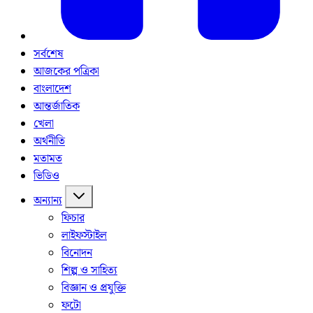
সর্বশেষ
আজকের পত্রিকা
বাংলাদেশ
আন্তর্জাতিক
খেলা
অর্থনীতি
মতামত
ভিডিও
অন্যান্য
ফিচার
লাইফস্টাইল
বিনোদন
শিল্প ও সাহিত্য
বিজ্ঞান ও প্রযুক্তি
ফটো