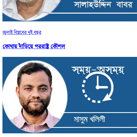
জুলাই বিপ্লবের দুই বছর
কোথায় দাঁড়িয়ে পররাষ্ট্র কৌশল