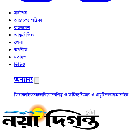
সর্বশেষ
আজকের পত্রিকা
বাংলাদেশ
আন্তর্জাতিক
খেলা
অর্থনীতি
মতামত
ভিডিও
অন্যান্য
ফিচার
লাইফস্টাইল
বিনোদন
শিল্প ও সাহিত্য
বিজ্ঞান ও প্রযুক্তি
ফটো
আর্কাইভ