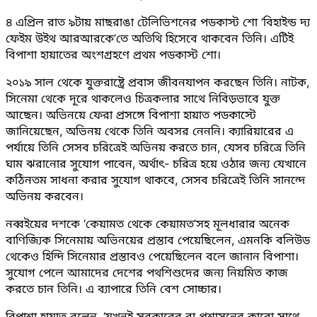
৪ এপ্রিল রাত ৯টায় মাছরাঙা টেলিভিশনের পডকাস্ট শো ‘বিহাইন্ড দ্য
ফেইম উইথ আরআরকে’তে অতিথি হিসেবে থাকবেন তিনি। এটিই
বিপাশা হায়াতের অংশগ্রহণে প্রথম পডকাস্ট শো।
২০১৯ সাল থেকে যুক্তরাষ্ট্রে প্রবাস জীবনযাপন করছেন তিনি। নাটক,
সিনেমা থেকে দূরে থাকলেও চিত্রকলার সাথে নিবিড়ভাবে যুক্ত
আছেন। অভিনয়ে ফেরা প্রসঙ্গে বিপাশা হায়াত পডকাস্টে
জানিয়েছেন, অভিনয় থেকে তিনি অবসর নেননি। ক্যারিয়ারের এ
পর্যায়ে তিনি সেসব চরিত্রেই অভিনয় করতে চান, যেসব চরিত্রে তিনি
ঘাম ঝরানোর সুযোগ পাবেন, অর্থাৎ- চরিত্র হয়ে ওঠার জন্য যেখানে
কঠিনতম সাধনা করার সুযোগ থাকবে, সেসব চরিত্রেই তিনি সানন্দে
অভিনয় করবেন।
নব্বইয়ের দশকে ‘কেয়ামত থেকে কেয়ামত’সহ মূলধারার অনেক
বাণিজ্যিক সিনেমায় অভিনয়ের প্রস্তাব পেয়েছিলেন, এমনকি বলিউড
থেকেও হিন্দি সিনেমার প্রস্তাবও পেয়েছিলেন বলে জানান বিপাশা।
সুযোগ পেলে আমাদের দেশের পথশিশুদের জন্য নিয়মিত কাজ
করতে চান তিনি। এ ব্যাপারে তিনি বেশ সোচ্চার।
বিপাশা হায়াত বলেন, ‘যখনই সরকারের বা প্রশাসনের কারো সাথে