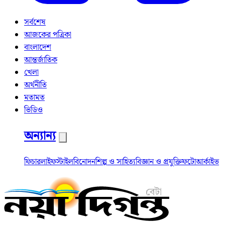
সর্বশেষ
আজকের পত্রিকা
বাংলাদেশ
আন্তর্জাতিক
খেলা
অর্থনীতি
মতামত
ভিডিও
অন্যান্য
ফিচার
লাইফস্টাইল
বিনোদন
শিল্প ও সাহিত্য
বিজ্ঞান ও প্রযুক্তি
ফটো
আর্কাইভ