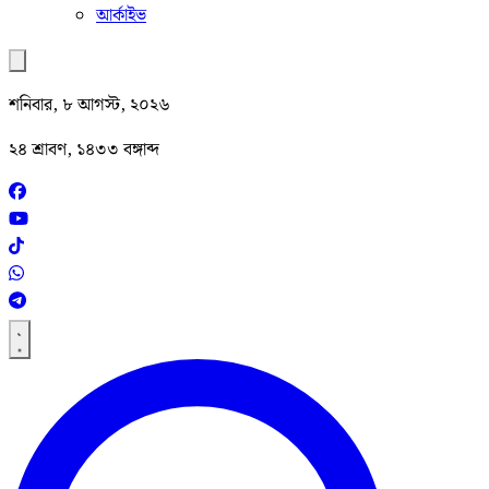
আর্কাইভ
শনিবার, ৮ আগস্ট, ২০২৬
২৪ শ্রাবণ, ১৪৩৩ বঙ্গাব্দ