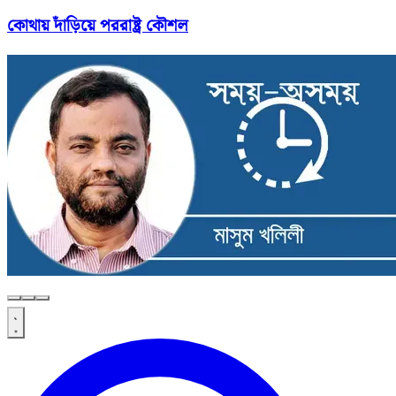
কোথায় দাঁড়িয়ে পররাষ্ট্র কৌশল