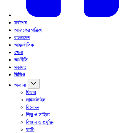
সর্বশেষ
আজকের পত্রিকা
বাংলাদেশ
আন্তর্জাতিক
খেলা
অর্থনীতি
মতামত
ভিডিও
অন্যান্য
ফিচার
লাইফস্টাইল
বিনোদন
শিল্প ও সাহিত্য
বিজ্ঞান ও প্রযুক্তি
ফটো