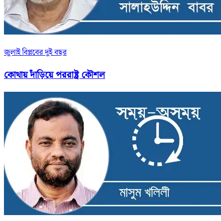
জুলাই বিপ্লবের দুই বছর
কোথায় দাঁড়িয়ে পররাষ্ট্র কৌশল