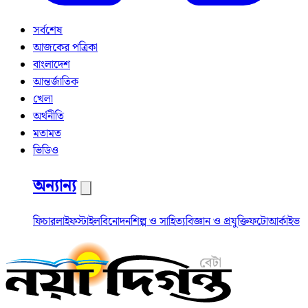
সর্বশেষ
আজকের পত্রিকা
বাংলাদেশ
আন্তর্জাতিক
খেলা
অর্থনীতি
মতামত
ভিডিও
অন্যান্য
ফিচার
লাইফস্টাইল
বিনোদন
শিল্প ও সাহিত্য
বিজ্ঞান ও প্রযুক্তি
ফটো
আর্কাইভ