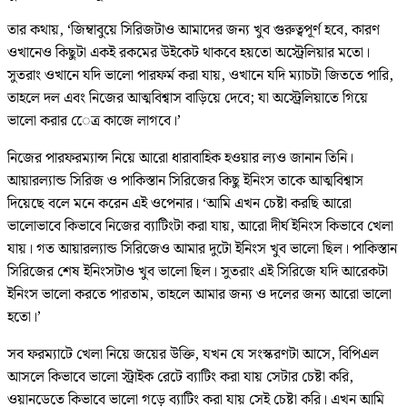
তার কথায়, ‘জিম্বাবুয়ে সিরিজটাও আমাদের জন্য খুব গুরুত্বপূর্ণ হবে, কারণ
ওখানেও কিছুটা একই রকমের উইকেট থাকবে হয়তো অস্ট্রেলিয়ার মতো।
সুতরাং ওখানে যদি ভালো পারফর্ম করা যায়, ওখানে যদি ম্যাচটা জিততে পারি,
তাহলে দল এবং নিজের আত্মবিশ্বাস বাড়িয়ে দেবে; যা অস্ট্রেলিয়াতে গিয়ে
ভালো করার েেত্র কাজে লাগবে।’
নিজের পারফরম্যান্স নিয়ে আরো ধারাবাহিক হওয়ার ল্যও জানান তিনি।
আয়ারল্যান্ড সিরিজ ও পাকিস্তান সিরিজের কিছু ইনিংস তাকে আত্মবিশ্বাস
দিয়েছে বলে মনে করেন এই ওপেনার। ‘আমি এখন চেষ্টা করছি আরো
ভালোভাবে কিভাবে নিজের ব্যাটিংটা করা যায়, আরো দীর্ঘ ইনিংস কিভাবে খেলা
যায়। গত আয়ারল্যান্ড সিরিজেও আমার দুটো ইনিংস খুব ভালো ছিল। পাকিস্তান
সিরিজের শেষ ইনিংসটাও খুব ভালো ছিল। সুতরাং এই সিরিজে যদি আরেকটা
ইনিংস ভালো করতে পারতাম, তাহলে আমার জন্য ও দলের জন্য আরো ভালো
হতো।’
সব ফরম্যাটে খেলা নিয়ে জয়ের উক্তি, যখন যে সংস্করণটা আসে, বিপিএল
আসলে কিভাবে ভালো স্ট্রাইক রেটে ব্যাটিং করা যায় সেটার চেষ্টা করি,
ওয়ানডেতে কিভাবে ভালো গড়ে ব্যাটিং করা যায় সেই চেষ্টা করি। এখন আমি