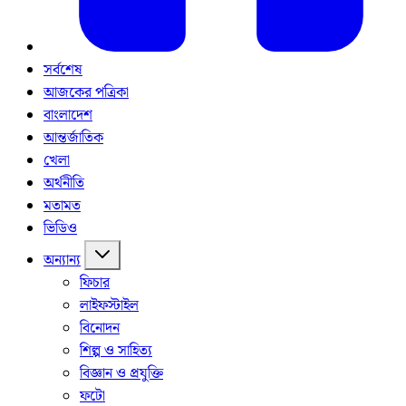
সর্বশেষ
আজকের পত্রিকা
বাংলাদেশ
আন্তর্জাতিক
খেলা
অর্থনীতি
মতামত
ভিডিও
অন্যান্য
ফিচার
লাইফস্টাইল
বিনোদন
শিল্প ও সাহিত্য
বিজ্ঞান ও প্রযুক্তি
ফটো