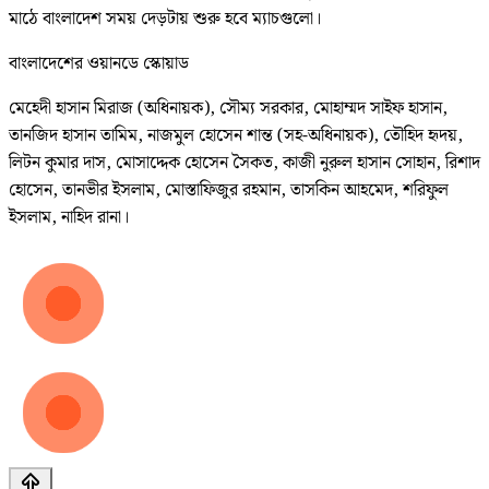
মাঠে বাংলাদেশ সময় দেড়টায় শুরু হবে ম্যাচগুলো।
বাংলাদেশের ওয়ানডে স্কোয়াড
মেহেদী হাসান মিরাজ (অধিনায়ক), সৌম্য সরকার, মোহাম্মদ সাইফ হাসান,
তানজিদ হাসান তামিম, নাজমুল হোসেন শান্ত (সহ-অধিনায়ক), তৌহিদ হৃদয়,
লিটন কুমার দাস, মোসাদ্দেক হোসেন সৈকত, কাজী নুরুল হাসান সোহান, রিশাদ
হোসেন, তানভীর ইসলাম, মোস্তাফিজুর রহমান, তাসকিন আহমেদ, শরিফুল
ইসলাম, নাহিদ রানা।