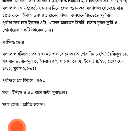
আরও ৭৪ রান। তবে তা করার আগেই অলআউট হয়ে ইনিংস ব্যবধানে হেরেছে
মধ্যাঞ্চল। ৭ উইকেটে ৮২ রান নিয়ে খেলা শুরু করা মধ্যাঞ্চল থেমেছে মাত্র
১০৩ রানে। ইনিংস এবং ৫৩ রানের বিশাল ব্যবধানে জিতেছে পূর্বাঞ্চল।
পূর্বাঞ্চলের হয়ে ইবাদত ৪টি, খালেদ আহমেদ তিনটি, হাসান মুরাদ দু’টি ও
তোফায়েল একটি উইকেট নেন।
সংক্ষিপ্ত স্কোর
মধ্যাঞ্চল ইনিংস : ৩০৭ ও ২৮ ওভারে ১০৩ (আগের দিন ৮২/৭) (রকিবুল ১১,
সাদমান ৮, এনামুল ০, ইকবাল ৫*; খালেদ ৩/২৭, ইবাদত ৪/২৮, তোফায়েল
১/২২, মুরাদ ২/২৩)।
পূর্বাঞ্চল ১ম ইনিংস : ৪৬৩
ফল : ইনিংস ও ৫৩ রানে জয়ী পূর্বাঞ্চল।
ম্যাচ সেরা : অমিত হাসান।