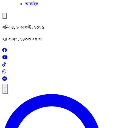
আর্কাইভ
শনিবার, ৮ আগস্ট, ২০২৬
২৪ শ্রাবণ, ১৪৩৩ বঙ্গাব্দ