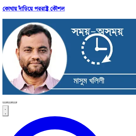
কোথায় দাঁড়িয়ে পররাষ্ট্র কৌশল