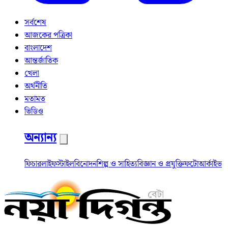
সর্বশেষ
আজকের পত্রিকা
বাংলাদেশ
আন্তর্জাতিক
খেলা
অর্থনীতি
মতামত
ভিডিও
অন্যান্য
ফিচার
লাইফস্টাইল
বিনোদন
শিল্প ও সাহিত্য
বিজ্ঞান ও প্রযুক্তি
ফটো
আর্কাইভ