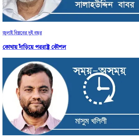
জুলাই বিপ্লবের দুই বছর
কোথায় দাঁড়িয়ে পররাষ্ট্র কৌশল