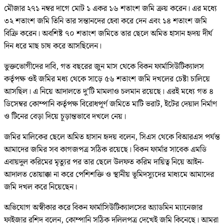
মৌজার ২৭১ নম্বর দাগে মোট ১ একর ১৬ শতাংশ জমি ক্রয় করেন। এর মধ্যে
৩২ শতাংশ জমি তিনি তার সন্তানদের হেবা করে দেন এবং ১৪ শতাংশ জমি
বিক্রি করেন। অবশিষ্ট ৭০ শতাংশ জমিতে তার ছেলে অমিত হাসান হৃদয় দীর্ঘ
দিন ধরে মাছ চাষ করে আসছিলেন।
ভুক্তভোগীদের দাবি, গত বছরের জুন মাস থেকে বিকন ফার্মাসিউটিক্যালস
কর্তৃপক্ষ ওই জমির মধ্য থেকে সাড়ে ৫৬ শতাংশ জমি দখলের চেষ্টা চালিয়ে
আসছিল। এ নিয়ে আদালতে দু’টি মামলাও চলমান রয়েছে। এরই মধ্যে গত ৪
ডিসেম্বর কোম্পানি কর্তৃপক্ষ বিরোধপূর্ণ জমিতে মাটি ভরাট, ইটের দেয়াল নির্মাণ
ও টিনের বেড়া দিয়ে চূড়ান্তভাবে দখলে নেয়।
জমির মালিকের ছেলে অমিত হাসান হৃদয় বলেন, সিএস থেকে বিআরএস পর্যন্ত
আমাদের জমির সব কাগজপত্র সঠিক রয়েছে। বিকন ফার্মার সাবেক এমডি
এবায়দুল করিমের মৃত্যুর পর তার ছেলে উলফত করিম দায়িত্ব নিয়ে আইন-
আদালত তোয়াক্কা না করে পেশিশক্তি ও স্থানীয় ভূমিদস্যুদের মাধ্যমে আমাদের
জমি দখল করে নিয়েছেন।
অভিযোগ অস্বীকার করে বিকন ফার্মাসিউটিক্যালসের অ্যাডমিন ম্যানেজার
ফাইজার রশিদ বলেন, কোম্পানি সঠিক দলিলপত্র দেখেই জমি কিনেছে। আমরা