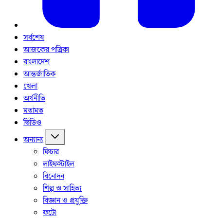
সর্বশেষ
আজকের পত্রিকা
বাংলাদেশ
আন্তর্জাতিক
খেলা
অর্থনীতি
মতামত
ভিডিও
অন্যান্য
ফিচার
লাইফস্টাইল
বিনোদন
শিল্প ও সাহিত্য
বিজ্ঞান ও প্রযুক্তি
ফটো