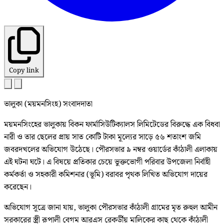
Copy link
ভালুকা (ময়মনসিংহ) সংবাদদাতা
ময়মনসিংহের ভালুকায় বিকন ফার্মাসিউটিক্যালস লিমিটেডের বিরুদ্ধে এক বিধবা
নারী ও তার ছেলের প্রায় সাত কোটি টাকা মূল্যের সাড়ে ৫৬ শতাংশ জমি
জবরদখলের অভিযোগ উঠেছে। পৌরসভার ৯ নম্বর ওয়ার্ডের কাঁঠালী এলাকায়
এই ঘটনা ঘটে। এ বিষয়ে প্রতিকার চেয়ে ভুক্তভোগী পরিবার উপজেলা নির্বাহী
কর্মকর্তা ও সহকারী কমিশনার (ভূমি) বরাবর পৃথক লিখিত অভিযোগ দায়ের
করেছেন।
অভিযোগ সূত্রে জানা যায়, ভালুকা পৌরসভার কাঁঠালী গ্রামের মৃত রুহুল আমীন
সরকারের স্ত্রী রূপালী বেগম আরএস রেকর্ডীয় মালিকের কাছ থেকে কাঁঠালী