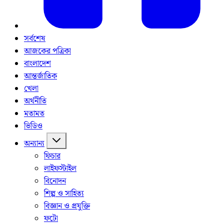
সর্বশেষ
আজকের পত্রিকা
বাংলাদেশ
আন্তর্জাতিক
খেলা
অর্থনীতি
মতামত
ভিডিও
অন্যান্য
ফিচার
লাইফস্টাইল
বিনোদন
শিল্প ও সাহিত্য
বিজ্ঞান ও প্রযুক্তি
ফটো