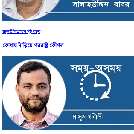
জুলাই বিপ্লবের দুই বছর
কোথায় দাঁড়িয়ে পররাষ্ট্র কৌশল