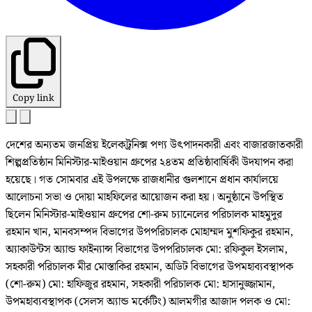
Copy link
দেশের অন্যতম জনপ্রিয় ইলেকট্রনিক্স পণ্য উৎপাদনকারী এবং বাজারজাতকারী
শিল্পপ্রতিষ্ঠান মিনিস্টার-মাইওয়ান গ্রুপের ২৪তম প্রতিষ্ঠাবার্ষিকী উদযাপন করা
হয়েছে। গত সোমবার এই উপলক্ষে রাজধানীর গুলশানে প্রধান কার্যালয়ে
আলোচনা সভা ও দোয়া মাহফিলের আয়োজন করা হয়। অনুষ্ঠানে উপস্থিত
ছিলেন মিনিস্টার-মাইওয়ান গ্রুপের শো-রুম চ্যানেলের পরিচালক মাহমুদুর
রহমান খান, মানবসম্পদ বিভাগের উপপরিচালক মোহাম্মদ মুশফিকুর রহমান,
অ্যাকাউন্টস অ্যান্ড ফাইন্যান্স বিভাগের উপপরিচালক মো: রফিকুল ইসলাম,
সহকারী পরিচালক মীর মোস্তাকির রহমান, অডিট বিভাগের উপমহাব্যবস্থাপক
(শো-রুম) মো: হাফিজুর রহমান, সহকারী পরিচালক মো: হাসানুজ্জামান,
উপমহাব্যবস্থাপক (সেলস অ্যান্ড মর্কেটিং) আলমগীর আজাদ পলক ও মো: