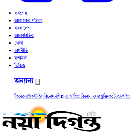
সর্বশেষ
আজকের পত্রিকা
বাংলাদেশ
আন্তর্জাতিক
খেলা
অর্থনীতি
মতামত
ভিডিও
অন্যান্য
ফিচার
লাইফস্টাইল
বিনোদন
শিল্প ও সাহিত্য
বিজ্ঞান ও প্রযুক্তি
ফটো
আর্কাইভ