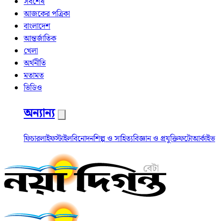
সর্বশেষ
আজকের পত্রিকা
বাংলাদেশ
আন্তর্জাতিক
খেলা
অর্থনীতি
মতামত
ভিডিও
অন্যান্য
ফিচার
লাইফস্টাইল
বিনোদন
শিল্প ও সাহিত্য
বিজ্ঞান ও প্রযুক্তি
ফটো
আর্কাইভ