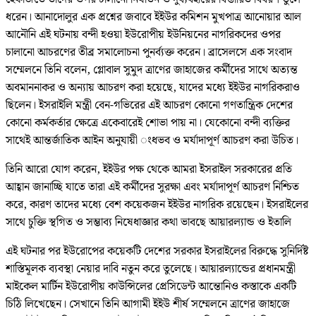
ধরেন। আনাদোলুর এক প্রশ্নের জবাবে ইইউর কমিশন মুখপাত্র আনোয়ার আল
আনৌনি এই ঘটনায় বন্দী হওয়া ইউরোপীয় ইউনিয়নের নাগরিকদের ওপর
চালানো আচরণের তীব্র সমালোচনা পুনর্ব্যক্ত করেন। ব্রাসেলসে এক সংবাদ
সম্মেলনে তিনি বলেন, গ্লোবাল সুমুদ ত্রাণের জাহাজের কর্মীদের সাথে অত্যন্ত
অবমাননাকর ও অন্যায় আচরণ করা হয়েছে, যাদের মধ্যে ইইউর নাগরিকরাও
ছিলেন। ইসরাইলি মন্ত্রী বেন-গভিরের এই আচরণ কোনো গণতান্ত্রিক দেশের
কোনো কর্মকর্তার ক্ষেত্রে একেবারেই শোভা পায় না। যেকোনো বন্দী ব্যক্তির
সাথেই আন্তর্জাতিক আইন অনুযায়ী ংধভব ও মর্যাদাপূর্ণ আচরণ করা উচিত।
তিনি আরো যোগ করেন, ইইউর পক্ষ থেকে আমরা ইসরাইল সরকারের প্রতি
আহ্বান জানাচ্ছি যাতে তারা এই কর্মীদের সুরক্ষা এবং মর্যাদাপূর্ণ আচরণ নিশ্চিত
করে, কারণ তাদের মধ্যে বেশ কয়েকজন ইইউর নাগরিক রয়েছেন। ইসরাইলের
সাথে চুক্তি স্থগিত ও সম্ভাব্য নিষেধাজ্ঞার কথা ভাবছে আয়ারল্যান্ড ও ইতালি
এই ঘটনার পর ইউরোপের কয়েকটি দেশের সরকার ইসরাইলের বিরুদ্ধে সুনির্দিষ্ট
শাস্তিমূলক ব্যবস্থা নেয়ার দাবি নতুন করে তুলেছে। আয়ারল্যান্ডের প্রধানমন্ত্রী
মাইকেল মার্টিন ইউরোপীয় কাউন্সিলের প্রেসিডেন্ট আন্তোনিও কস্তাকে একটি
চিঠি লিখেছেন। সেখানে তিনি আগামী ইইউ শীর্ষ সম্মেলনে ত্রাণের জাহাজে