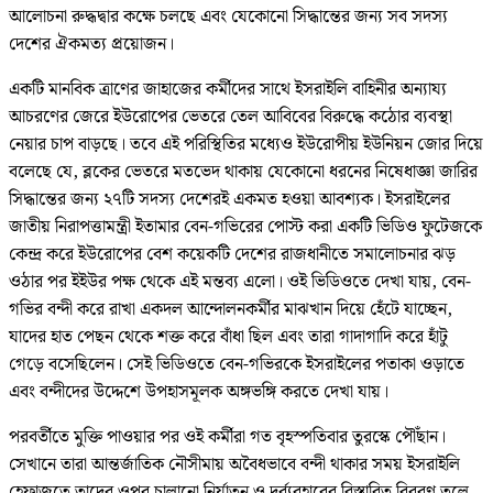
আলোচনা রুদ্ধদ্বার কক্ষে চলছে এবং যেকোনো সিদ্ধান্তের জন্য সব সদস্য
দেশের ঐকমত্য প্রয়োজন।
একটি মানবিক ত্রাণের জাহাজের কর্মীদের সাথে ইসরাইলি বাহিনীর অন্যায্য
আচরণের জেরে ইউরোপের ভেতরে তেল আবিবের বিরুদ্ধে কঠোর ব্যবস্থা
নেয়ার চাপ বাড়ছে। তবে এই পরিস্থিতির মধ্যেও ইউরোপীয় ইউনিয়ন জোর দিয়ে
বলেছে যে, ব্লকের ভেতরে মতভেদ থাকায় যেকোনো ধরনের নিষেধাজ্ঞা জারির
সিদ্ধান্তের জন্য ২৭টি সদস্য দেশেরই একমত হওয়া আবশ্যক। ইসরাইলের
জাতীয় নিরাপত্তামন্ত্রী ইতামার বেন-গভিরের পোস্ট করা একটি ভিডিও ফুটেজকে
কেন্দ্র করে ইউরোপের বেশ কয়েকটি দেশের রাজধানীতে সমালোচনার ঝড়
ওঠার পর ইইউর পক্ষ থেকে এই মন্তব্য এলো। ওই ভিডিওতে দেখা যায়, বেন-
গভির বন্দী করে রাখা একদল আন্দোলনকর্মীর মাঝখান দিয়ে হেঁটে যাচ্ছেন,
যাদের হাত পেছন থেকে শক্ত করে বাঁধা ছিল এবং তারা গাদাগাদি করে হাঁটু
গেড়ে বসেছিলেন। সেই ভিডিওতে বেন-গভিরকে ইসরাইলের পতাকা ওড়াতে
এবং বন্দীদের উদ্দেশে উপহাসমূলক অঙ্গভঙ্গি করতে দেখা যায়।
পরবর্তীতে মুক্তি পাওয়ার পর ওই কর্মীরা গত বৃহস্পতিবার তুরস্কে পৌঁছান।
সেখানে তারা আন্তর্জাতিক নৌসীমায় অবৈধভাবে বন্দী থাকার সময় ইসরাইলি
হেফাজতে তাদের ওপর চালানো নির্যাতন ও দুর্ব্যবহারের বিস্তারিত বিবরণ তুলে