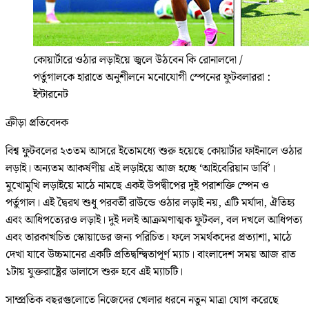
কোয়ার্টারে ওঠার লড়াইয়ে জ্বলে উঠবেন কি রোনালদো /
পর্তুগালকে হারাতে অনুশীলনে মনোযোগী স্পেনের ফুটবলাররা :
ইন্টারনেট
ক্রীড়া প্রতিবেদক
বিশ্ব ফুটবলের ২৩তম আসরে ইতোমধ্যে শুরু হয়েছে কোয়ার্টার ফাইনালে ওঠার
লড়াই। অন্যতম আকর্ষণীয় এই লড়াইয়ে আজ হচ্ছে ‘আইবেরিয়ান ডার্বি’।
মুখোমুখি লড়াইয়ে মাঠে নামছে একই উপদ্বীপের দুই পরাশক্তি স্পেন ও
পর্তুগাল। এই দ্বৈরথ শুধু পরবর্তী রাউন্ডে ওঠার লড়াই নয়, এটি মর্যাদা, ঐতিহ্য
এবং আধিপত্যেরও লড়াই। দুই দলই আক্রমণাত্মক ফুটবল, বল দখলে আধিপত্য
এবং তারকাখচিত স্কোয়াডের জন্য পরিচিত। ফলে সমর্থকদের প্রত্যাশা, মাঠে
দেখা যাবে উচ্চমানের একটি প্রতিদ্বন্দ্বিতাপূর্ণ ম্যাচ। বাংলাদেশ সময় আজ রাত
১টায় যুক্তরাষ্ট্রের ডালাসে শুরু হবে এই ম্যাচটি।
সাম্প্রতিক বছরগুলোতে নিজেদের খেলার ধরনে নতুন মাত্রা যোগ করেছে