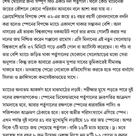
শেষ ষোলোর জন্য সম্পূর্ণ ফিট একটি দল পর্তুগাল। ফলে কোচ মার্টিনেজ
জয়ের কৌশলে কোনো পরিবর্তন আনবেন বলে আশা করা যায় না।
ক্রোয়েশিয়ার বিপক্ষে শেষ ৩২-এর জয়ে ৪১ বছর বয়সী রোনালদোকে বদলি
করা হলেও স্পেনের বিপক্ষে ম্যাচে একাদশে থাকার সম্ভাবনা বেশি। আল
নাসরের এই তারকা বিশ্বকাপের নকআউট পর্বে তার প্রথম গোলটি করার পর
দলের জয় নিশ্চিত করেন গঞ্জালো রামোস। এসি মিলানের এই নতুন খেলোয়াড়
বিশ্বকাপে প্রতি ৩৭ মিনিটে গড়ে একটি গোল বা অ্যাসিস্ট করেছেন। যা পাঁচ বা
তার বেশি ম্যাচে জড়িত থাকা পর্তুগালের যেকোনো খেলোয়াড়ের মধ্যে সেরা
অনুপাত। কিন্তু তাকে আবারো একজন সুপার সাবের ভূমিকাতেই সীমাবদ্ধ
থাকতে হবে। ডানপ্রান্তে পেদ্রো নেতোকে প্রতিযোগিতা করতে হতে পারে বার্নার্দো
সিলভা ও ফ্রান্সিসকো কনসেইকাওয়ের সাথে।
ম্যাচের অন্যতম আকর্ষণ হবে মাঝমাঠের লড়াই। পরীক্ষার মুখে পড়তে পারে দুই
দলের রক্ষণভাগকেও। স্পেনের ডিফেন্ডারদের পর্তুগালের দ্রুতগতির আক্রমণ
সামলাতে হবে, আবার পর্তুগালের রক্ষণকে স্পেনের ধারাবাহিক পাসিং ও
পজিশনাল আক্রমণ ঠেকাতে হবে। তবে অতীত পরিসংখ্যানে এগিয়ে স্পেন।
এখন পর্যন্ত দুই দলের ৪১ বার মুখোমুখি লড়াইয়ে ১৮ বার জয় স্পেনের। অপর
দিকে ৭টি ম্যাচে জয় পেয়েছে পর্তুগাল। বাকি ১৬টি ম্যাচ হয়েছে। ড্র। তবে
সবশেষ গত বছর ৮ জুন উয়েফা নেশন্স লিগে দল দু’টি ২-২ গোলে ড্র করার