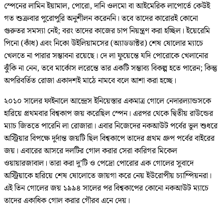
স্পেনের লামিন ইয়ামাল, পোরো, দানি ওলমো বা আইমেরিক লাপোর্তে কেউই
গত শুক্রবার পুরোপুরি অনুশীলন করেননি। তবে তাদের কারোরই কোনো
গুরুতর সমস্যা নেই; বরং তাদের কাজের চাপ নিয়ন্ত্রণ করা হচ্ছিল। ইয়েরেমি
পিনো (কাঁধ) এবং নিকো উইলিয়ামসের (অ্যাডডাক্টর) শেষ ষোলোর ম্যাচে
খেলতে না পারার সম্ভাবনা রয়েছে। দে লা ফুয়েন্তে যদি পোরোকে খেলানোর
ঝুঁঁকি না নেন, তবে মার্কোস লরেন্তে তার একটি সম্ভাব্য বিকল্প হতে পারেন; কিন্তু
অপরিবর্তিত রোজা একাদশই মাঠে নামবে বলে আশা করা হচ্ছে।
২০১০ সালের ফাইনালে আন্দ্রেস ইনিয়েস্তার একমাত্র গোলে নেদারল্যান্ডসকে
হারিয়ে প্রথমবার বিশ্বকাপ জয় করেছিল স্পেন। এরপর থেকে দ্বিতীয় রাউন্ডের
ম্যাচ জিততে পারেনি লা রোজারা। এবার নিজেদের নকআউট পর্বের ভুল শুধরে
অস্ট্রিয়ার বিপক্ষে দুর্দান্ত জয়টি ছিল বিশ্বকাপে তাদের প্রথম গ্রুপ পর্বের বাইরের
জয়। এবারের আসরে দলটির গোল করার সেরা কারিগর মিকেল
ওয়ায়ারজাবাল। তারা করা দু’টি ও পেদ্রো পোরোর এক গোলের সুবাদে
অস্ট্রিয়াকে হারিয়ে শেষ ষোলোতে জায়গা করে নেয় ইউরোপীয় চ্যাম্পিয়নরা।
এই তিন গোলের জয় ১৯৯৪ সালের পর বিশ্বকাপের কোনো নকআউট ম্যাচে
তাদের একাধিক গোল করার গৌরব এনে দেয়।