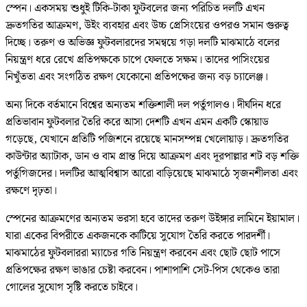
স্পেন। একসময় শুধুই টিকি-টাকা ফুটবলের জন্য পরিচিত দলটি এখন
দ্রুতগতির আক্রমণ, উইং ব্যবহার এবং উচ্চ প্রেসিংয়ের ওপরও সমান গুরুত্ব
দিচ্ছে। তরুণ ও অভিজ্ঞ ফুটবলারদের সমন্বয়ে গড়া দলটি মাঝমাঠে বলের
নিয়ন্ত্রণ ধরে রেখে প্রতিপক্ষকে চাপে ফেলতে সক্ষম। তাদের পাসিংয়ের
নিখুঁততা এবং সংগঠিত রক্ষণ যেকোনো প্রতিপক্ষের জন্য বড় চ্যালেঞ্জ।
অন্য দিকে বর্তমানে বিশ্বের অন্যতম শক্তিশালী দল পর্তুগালও। দীর্ঘদিন ধরে
প্রতিভাবান ফুটবলার তৈরি করে আসা দেশটি এখন এমন একটি স্কোয়াড
গড়েছে, যেখানে প্রতিটি পজিশনে রয়েছে মানসম্পন্ন খেলোয়াড়। দ্রুতগতির
কাউন্টার অ্যাটাক, ডান ও বাম প্রান্ত দিয়ে আক্রমণ এবং দূরপাল্লার শট বড় শক্তি
পর্তুগিজদের। দলটির আত্মবিশ্বাস আরো বাড়িয়েছে মাঝমাঠে সৃজনশীলতা এবং
রক্ষণে দৃঢ়তা।
স্পেনের আক্রমণের অন্যতম ভরসা হবে তাদের তরুণ উইঙ্গার লামিনে ইয়ামাল।
যারা একের বিপরীতে একজনকে কাটিয়ে সুযোগ তৈরি করতে পারদর্শী।
মাঝমাঠের ফুটবলাররা ম্যাচের গতি নিয়ন্ত্রণ করবেন এবং ছোট ছোট পাসে
প্রতিপক্ষের রক্ষণ ভাঙার চেষ্টা করবেন। পাশাপাশি সেট-পিস থেকেও তারা
গোলের সুযোগ সৃষ্টি করতে চাইবে।