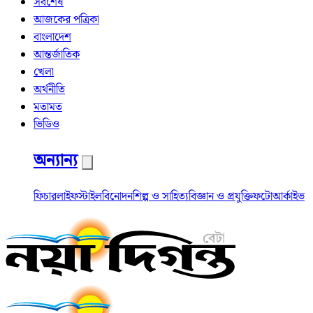
সর্বশেষ
আজকের পত্রিকা
বাংলাদেশ
আন্তর্জাতিক
খেলা
অর্থনীতি
মতামত
ভিডিও
অন্যান্য
ফিচার
লাইফস্টাইল
বিনোদন
শিল্প ও সাহিত্য
বিজ্ঞান ও প্রযুক্তি
ফটো
আর্কাইভ