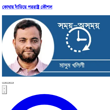
কোথায় দাঁড়িয়ে পররাষ্ট্র কৌশল