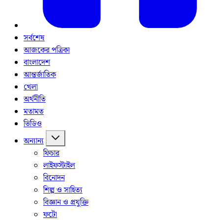
সর্বশেষ
আজকের পত্রিকা
বাংলাদেশ
আন্তর্জাতিক
খেলা
অর্থনীতি
মতামত
ভিডিও
অন্যান্য
ফিচার
লাইফস্টাইল
বিনোদন
শিল্প ও সাহিত্য
বিজ্ঞান ও প্রযুক্তি
ফটো