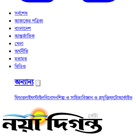
সর্বশেষ
আজকের পত্রিকা
বাংলাদেশ
আন্তর্জাতিক
খেলা
অর্থনীতি
মতামত
ভিডিও
অন্যান্য
ফিচার
লাইফস্টাইল
বিনোদন
শিল্প ও সাহিত্য
বিজ্ঞান ও প্রযুক্তি
ফটো
আর্কাইভ