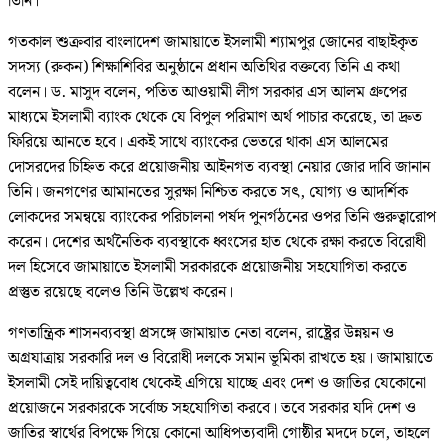
তিনি।
গতকাল শুক্রবার বাংলাদেশ জামায়াতে ইসলামী শ্যামপুর জোনের বাছাইকৃত
সদস্য (রুকন) শিক্ষাশিবির অনুষ্ঠানে প্রধান অতিথির বক্তব্যে তিনি এ কথা
বলেন। ড. মাসুদ বলেন, পতিত আওয়ামী লীগ সরকার এস আলম গ্রুপের
মাধ্যমে ইসলামী ব্যাংক থেকে যে বিপুল পরিমাণ অর্থ পাচার করেছে, তা দ্রুত
ফিরিয়ে আনতে হবে। একই সাথে ব্যাংকের ভেতরে থাকা এস আলমের
দোসরদের চিহ্নিত করে প্রয়োজনীয় আইনগত ব্যবস্থা নেয়ার জোর দাবি জানান
তিনি। জনগণের আমানতের সুরক্ষা নিশ্চিত করতে সৎ, যোগ্য ও আদর্শিক
লোকদের সমন্বয়ে ব্যাংকের পরিচালনা পর্ষদ পুনর্গঠনের ওপর তিনি গুরুত্বারোপ
করেন। দেশের অর্থনৈতিক ব্যবস্থাকে ধ্বংসের হাত থেকে রক্ষা করতে বিরোধী
দল হিসেবে জামায়াতে ইসলামী সরকারকে প্রয়োজনীয় সহযোগিতা করতে
প্রস্তুত রয়েছে বলেও তিনি উল্লেখ করেন।
গণতান্ত্রিক শাসনব্যবস্থা প্রসঙ্গে জামায়াত নেতা বলেন, রাষ্ট্রের উন্নয়ন ও
অগ্রযাত্রায় সরকারি দল ও বিরোধী দলকে সমান ভূমিকা রাখতে হয়। জামায়াতে
ইসলামী সেই দায়িত্ববোধ থেকেই এগিয়ে যাচ্ছে এবং দেশ ও জাতির যেকোনো
প্রয়োজনে সরকারকে সর্বোচ্চ সহযোগিতা করবে। তবে সরকার যদি দেশ ও
জাতির স্বার্থের বিপক্ষে গিয়ে কোনো আধিপত্যবাদী গোষ্ঠীর মদদে চলে, তাহলে