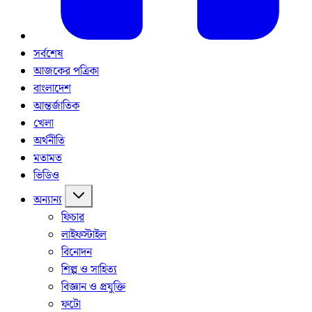
সর্বশেষ
আজকের পত্রিকা
বাংলাদেশ
আন্তর্জাতিক
খেলা
অর্থনীতি
মতামত
ভিডিও
অন্যান্য
ফিচার
লাইফস্টাইল
বিনোদন
শিল্প ও সাহিত্য
বিজ্ঞান ও প্রযুক্তি
ফটো