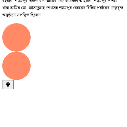
রহমান, শ্যামপুর দক্ষিণ থানা আমির মো: কামরুল আহসান, শ্যামপুর পশ্চিম
থানা আমির মো: আসাদুল্লাহ শেখসহ শ্যামপুর জোনের বিভিন্ন পর্যায়ের নেতৃবৃন্দ
অনুষ্ঠানে উপস্থিত ছিলেন।