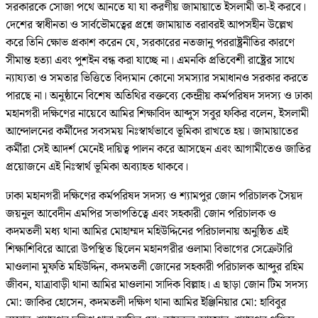
সরকারকে সোজা পথে আনতে যা যা করণীয় জামায়াতে ইসলামী তা-ই করবে।
দেশের স্বাধীনতা ও সার্বভৌমত্বের প্রশ্নে জামায়াত বরাবরই আপসহীন উল্লেখ
করে তিনি ক্ষোভ প্রকাশ করেন যে, সরকারের নতজানু পররাষ্ট্রনীতির কারণে
সীমান্ত হত্যা এবং পুশইন বন্ধ করা যাচ্ছে না। এমনকি প্রতিবেশী রাষ্ট্রের সাথে
ন্যায্যতা ও সমতার ভিত্তিতে বিদ্যমান কোনো সমস্যার সমাধানও সরকার করতে
পারছে না। অনুষ্ঠানে বিশেষ অতিথির বক্তব্যে কেন্দ্রীয় কর্মপরিষদ সদস্য ও ঢাকা
মহানগরী দক্ষিণের নায়েবে আমির শিক্ষাবিদ আব্দুস সবুর ফকির বলেন, ইসলামী
আন্দোলনের কর্মীদের সবসময় নিঃস্বার্থভাবে ভূমিকা রাখতে হয়। জামায়াতের
কর্মীরা সেই আদর্শ মেনেই দায়িত্ব পালন করে আসছেন এবং আগামীতেও জাতির
প্রয়োজনে এই নিঃস্বার্থ ভূমিকা অব্যাহত থাকবে।
ঢাকা মহানগরী দক্ষিণের কর্মপরিষদ সদস্য ও শ্যামপুর জোন পরিচালক সৈয়দ
জয়নুল আবেদীন এমপির সভাপতিত্বে এবং সহকারী জোন পরিচালক ও
কদমতলী মধ্য থানা আমির মোহাম্মদ মহিউদ্দিনের পরিচালনায় অনুষ্ঠিত এই
শিক্ষাশিবিরে আরো উপস্থিত ছিলেন মহানগরীর ওলামা বিভাগের সেক্রেটারি
মাওলানা মুফতি মহিউদ্দিন, কদমতলী জোনের সহকারী পরিচালক আব্দুর রহিম
জীবন, যাত্রাবাড়ী থানা আমির মাওলানা সাদিক বিল্লাহ। এ ছাড়া জোন টিম সদস্য
মো: জাকির হোসেন, কদমতলী দক্ষিণ থানা আমির ইঞ্জিনিয়ার মো: হাবিবুর