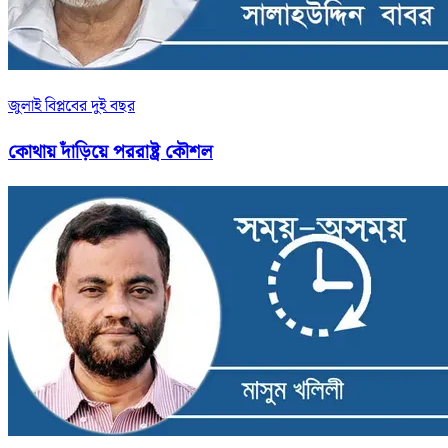
জুলাই বিপ্লবের দুই বছর
কোথায় দাঁড়িয়ে পররাষ্ট্র কৌশল