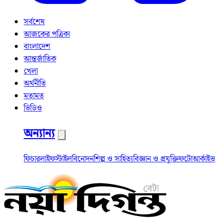
সর্বশেষ
আজকের পত্রিকা
বাংলাদেশ
আন্তর্জাতিক
খেলা
অর্থনীতি
মতামত
ভিডিও
অন্যান্য
ফিচার
লাইফস্টাইল
বিনোদন
শিল্প ও সাহিত্য
বিজ্ঞান ও প্রযুক্তি
ফটো
আর্কাইভ