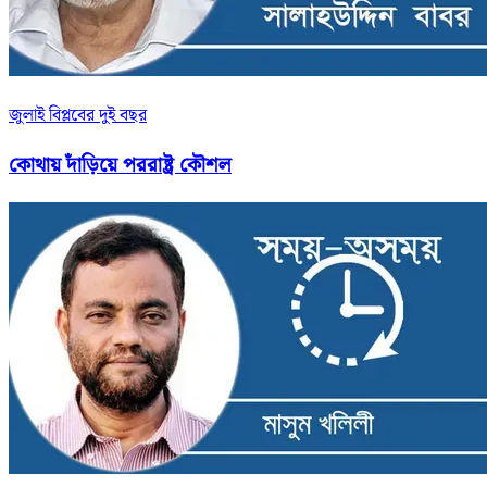
জুলাই বিপ্লবের দুই বছর
কোথায় দাঁড়িয়ে পররাষ্ট্র কৌশল