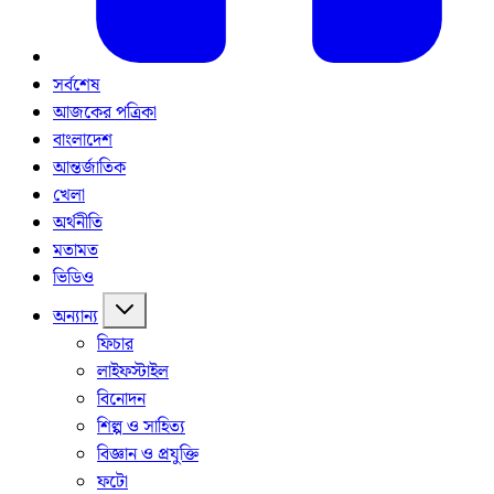
সর্বশেষ
আজকের পত্রিকা
বাংলাদেশ
আন্তর্জাতিক
খেলা
অর্থনীতি
মতামত
ভিডিও
অন্যান্য
ফিচার
লাইফস্টাইল
বিনোদন
শিল্প ও সাহিত্য
বিজ্ঞান ও প্রযুক্তি
ফটো