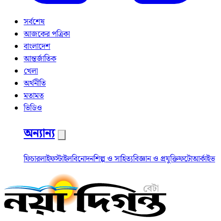
সর্বশেষ
আজকের পত্রিকা
বাংলাদেশ
আন্তর্জাতিক
খেলা
অর্থনীতি
মতামত
ভিডিও
অন্যান্য
ফিচার
লাইফস্টাইল
বিনোদন
শিল্প ও সাহিত্য
বিজ্ঞান ও প্রযুক্তি
ফটো
আর্কাইভ