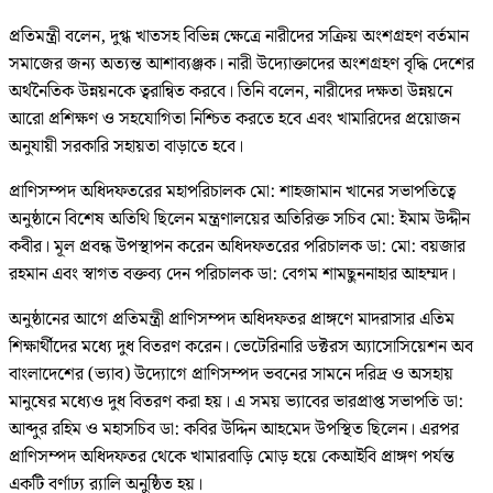
প্রতিমন্ত্রী বলেন, দুগ্ধ খাতসহ বিভিন্ন ক্ষেত্রে নারীদের সক্রিয় অংশগ্রহণ বর্তমান
সমাজের জন্য অত্যন্ত আশাব্যঞ্জক। নারী উদ্যোক্তাদের অংশগ্রহণ বৃদ্ধি দেশের
অর্থনৈতিক উন্নয়নকে ত্বরান্বিত করবে। তিনি বলেন, নারীদের দক্ষতা উন্নয়নে
আরো প্রশিক্ষণ ও সহযোগিতা নিশ্চিত করতে হবে এবং খামারিদের প্রয়োজন
অনুযায়ী সরকারি সহায়তা বাড়াতে হবে।
প্রাণিসম্পদ অধিদফতরের মহাপরিচালক মো: শাহজামান খানের সভাপতিত্বে
অনুষ্ঠানে বিশেষ অতিথি ছিলেন মন্ত্রণালয়ের অতিরিক্ত সচিব মো: ইমাম উদ্দীন
কবীর। মূল প্রবন্ধ উপস্থাপন করেন অধিদফতরের পরিচালক ডা: মো: বয়জার
রহমান এবং স্বাগত বক্তব্য দেন পরিচালক ডা: বেগম শামছুননাহার আহম্মদ।
অনুষ্ঠানের আগে প্রতিমন্ত্রী প্রাণিসম্পদ অধিদফতর প্রাঙ্গণে মাদরাসার এতিম
শিক্ষার্থীদের মধ্যে দুধ বিতরণ করেন। ভেটেরিনারি ডক্টরস অ্যাসোসিয়েশন অব
বাংলাদেশের (ভ্যাব) উদ্যোগে প্রাণিসম্পদ ভবনের সামনে দরিদ্র ও অসহায়
মানুষের মধ্যেও দুধ বিতরণ করা হয়। এ সময় ভ্যাবের ভারপ্রাপ্ত সভাপতি ডা:
আব্দুর রহিম ও মহাসচিব ডা: কবির উদ্দিন আহমেদ উপস্থিত ছিলেন। এরপর
প্রাণিসম্পদ অধিদফতর থেকে খামারবাড়ি মোড় হয়ে কেআইবি প্রাঙ্গণ পর্যন্ত
একটি বর্ণাঢ্য র‌্যালি অনুষ্ঠিত হয়।