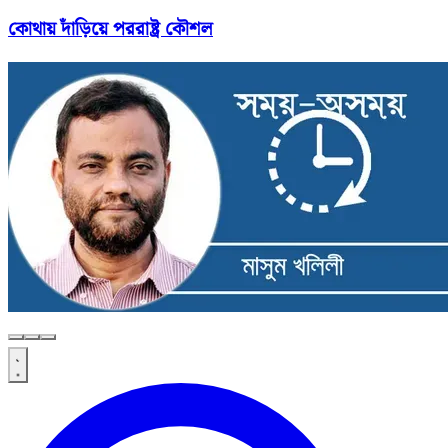
কোথায় দাঁড়িয়ে পররাষ্ট্র কৌশল