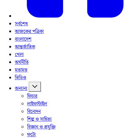
সর্বশেষ
আজকের পত্রিকা
বাংলাদেশ
আন্তর্জাতিক
খেলা
অর্থনীতি
মতামত
ভিডিও
অন্যান্য
ফিচার
লাইফস্টাইল
বিনোদন
শিল্প ও সাহিত্য
বিজ্ঞান ও প্রযুক্তি
ফটো