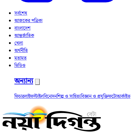
সর্বশেষ
আজকের পত্রিকা
বাংলাদেশ
আন্তর্জাতিক
খেলা
অর্থনীতি
মতামত
ভিডিও
অন্যান্য
ফিচার
লাইফস্টাইল
বিনোদন
শিল্প ও সাহিত্য
বিজ্ঞান ও প্রযুক্তি
ফটো
আর্কাইভ