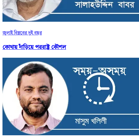
জুলাই বিপ্লবের দুই বছর
কোথায় দাঁড়িয়ে পররাষ্ট্র কৌশল