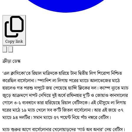
Copy link
ক্রীড়া ডেস্ক
‘এল ক্লাসিকো’তে রিয়াল মাদ্রিদকে হারিয়ে টানা দ্বিতীয় লিগ শিরোপা নিশ্চিত
করেছিল বার্সেলোনা। স্প্যানিশ লা লিগায় পরের ম্যাচে আলাভেজের মাঠে
হারলেও গত পরশু দাপুটে জয় পেয়েছে হ্যান্সি ফ্লিকের দল। ক্যাম্প ন্যূতে ম্যাচ
জুড়ে আক্রমণে দাপট দেখিয়ে দুই অর্ধে রাফিনহার দু’টি ও জোয়াও কানসালোর
গোলে ৩-১ ব্যবধানে তারা হারিয়েছে রিয়াল বেটিসকে। এই মৌসুমে লা লিগায়
ঘরের মাঠে ১৯ ম্যাচ খেলে সব ক’টি জিতল বার্সেলোনা। আর এই জয়ে ৩৭
ম্যাচে ৯৪ দলটির। সমান ম্যাচে ৫৭ পয়েন্ট নিয়ে পাঁচ নম্বরে বেটিস।
ম্যাচ শুরুর আগে বার্সেলোনার খেলোয়াড়দের ‘গার্ড অব অনার’ দেয় বেটিস।