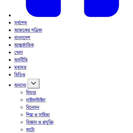
সর্বশেষ
আজকের পত্রিকা
বাংলাদেশ
আন্তর্জাতিক
খেলা
অর্থনীতি
মতামত
ভিডিও
অন্যান্য
ফিচার
লাইফস্টাইল
বিনোদন
শিল্প ও সাহিত্য
বিজ্ঞান ও প্রযুক্তি
ফটো