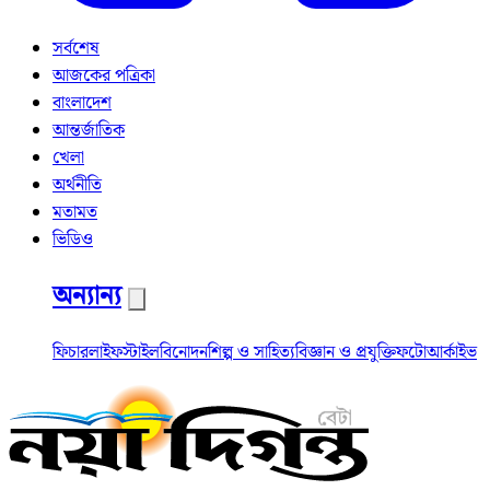
সর্বশেষ
আজকের পত্রিকা
বাংলাদেশ
আন্তর্জাতিক
খেলা
অর্থনীতি
মতামত
ভিডিও
অন্যান্য
ফিচার
লাইফস্টাইল
বিনোদন
শিল্প ও সাহিত্য
বিজ্ঞান ও প্রযুক্তি
ফটো
আর্কাইভ