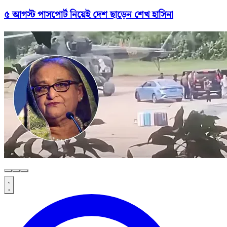
৫ আগস্ট পাসপোর্ট নিয়েই দেশ ছাড়েন শেখ হাসিনা