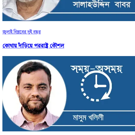
জুলাই বিপ্লবের দুই বছর
কোথায় দাঁড়িয়ে পররাষ্ট্র কৌশল