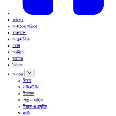
সর্বশেষ
আজকের পত্রিকা
বাংলাদেশ
আন্তর্জাতিক
খেলা
অর্থনীতি
মতামত
ভিডিও
অন্যান্য
ফিচার
লাইফস্টাইল
বিনোদন
শিল্প ও সাহিত্য
বিজ্ঞান ও প্রযুক্তি
ফটো