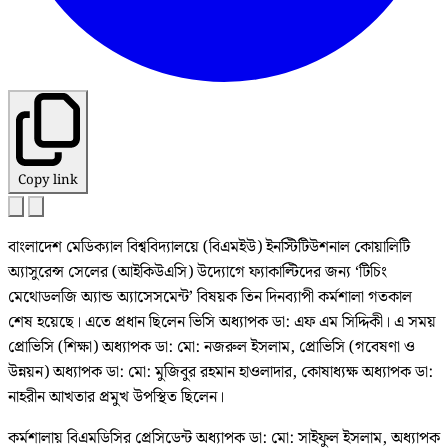
Copy link
বাংলাদেশ মেডিক্যাল বিশ্ববিদ্যালয়ে (বিএমইউ) ইনস্টিটিউশনাল কোয়ালিটি
অ্যাসুরেন্স সেলের (আইকিউএসি) উদ্যোগে ফ্যাকাল্টিদের জন্য ‘টিচিং
মেথোডলজি অ্যান্ড অ্যাসেসমেন্ট’ বিষয়ক তিন দিনব্যাপী কর্মশালা গতকাল
শেষ হয়েছে। এতে প্রধান ছিলেন ভিসি অধ্যাপক ডা: এফ এম সিদ্দিকী। এ সময়
প্রোভিসি (শিক্ষা) অধ্যাপক ডা: মো: নজরুল ইসলাম, প্রোভিসি (গবেষণা ও
উন্নয়ন) অধ্যাপক ডা: মো: মুজিবুর রহমান হাওলাদার, কোষাধ্যক্ষ অধ্যাপক ডা:
নাহরীন আখতার প্রমুখ উপস্থিত ছিলেন।
কর্মশালায় বিএমডিসির প্রেসিডেন্ট অধ্যাপক ডা: মো: সাইফুল ইসলাম, অধ্যাপক