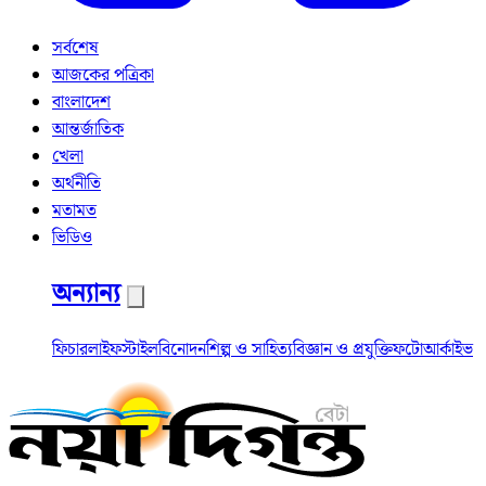
সর্বশেষ
আজকের পত্রিকা
বাংলাদেশ
আন্তর্জাতিক
খেলা
অর্থনীতি
মতামত
ভিডিও
অন্যান্য
ফিচার
লাইফস্টাইল
বিনোদন
শিল্প ও সাহিত্য
বিজ্ঞান ও প্রযুক্তি
ফটো
আর্কাইভ