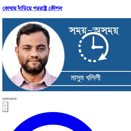
কোথায় দাঁড়িয়ে পররাষ্ট্র কৌশল