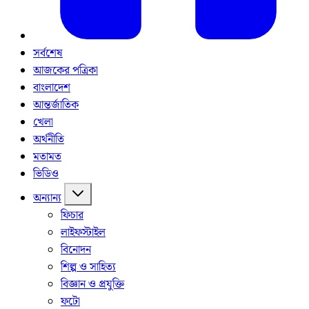
সর্বশেষ
আজকের পত্রিকা
বাংলাদেশ
আন্তর্জাতিক
খেলা
অর্থনীতি
মতামত
ভিডিও
অন্যান্য
ফিচার
লাইফস্টাইল
বিনোদন
শিল্প ও সাহিত্য
বিজ্ঞান ও প্রযুক্তি
ফটো