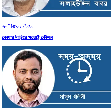
জুলাই বিপ্লবের দুই বছর
কোথায় দাঁড়িয়ে পররাষ্ট্র কৌশল