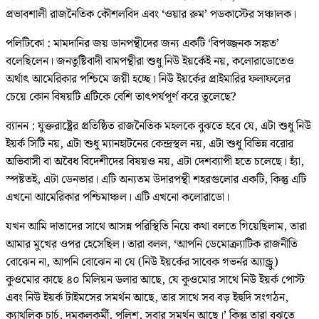
প্রভাবশালী রাজনৈতিক কৌশলবিদ এবং ‘ওয়ার রুম’ পডকাস্টের সঞ্চালক।
পলিটিকো : মামদানির জয় ডানপন্থীদের জন্য একটি ‘বিপজ্জনক সঙ্কত’
বলেছিলেন। জনতুষ্টিবাদী বামপন্থীরা শুধু নিউ ইয়র্কেই নয়, কলোরাডোতেও
অর্থাৎ আমেরিকার পশ্চিমে জয়ী হচ্ছে। নিউ ইয়র্কের প্রাইমারির ফলাফলের
চেয়ে কোন বিষয়টি এটিকে বেশি তাৎপর্যপূর্ণ করে তুলেছে?
ব্যানন : যুক্তরাষ্ট্রের প্রতিষ্ঠিত রাজনৈতিক মহলকে বুঝতে হবে যে, এটা শুধু নিউ
ইয়র্ক সিটি নয়, এটা শুধু ম্যানহাটনের কেন্দ্রস্থল নয়, এটা শুধু বিভিন্ন বরোর
অভিবাসী বা অবৈধ বিদেশীদের বিষয়ও নয়, এটা দেশব্যাপী হতে চলেছে। হ্যাঁ,
স্পষ্টতই, এটা ডেনভার। এটি অন্যতম উদারপন্থী শহরগুলোর একটি, কিন্তু এটি
এখনো আমেরিকার পশ্চিমাঞ্চল। এটি এখনো কলোরাডো।
যখন আমি দাতাদের সাথে আসন্ন পরিস্থিতি নিয়ে কথা বলতে গিয়েছিলাম, তারা
আমার মুখের ওপর হেসেছিল। তারা বলল, ‘আপনি ডেমোক্র্যাটিক রাজনীতি
বোঝেন না, আপনি বোঝেন না যে (নিউ ইয়র্কের সাবেক গভর্নর অ্যান্ড্রু)
কুওমোর কাছে ৪০ মিলিয়ন ডলার আছে, যে কুওমোর সাথে নিউ ইয়র্ক পোস্ট
এবং নিউ ইয়র্ক টাইমসের সমর্থন আছে, তার সাথে সব বড় ইহুদি সংগঠন,
ক্যাথলিক চার্চ, দমকলকর্মী, পুলিশ, সবার সমর্থন আছে।’ কিন্তু তারা বুঝতে