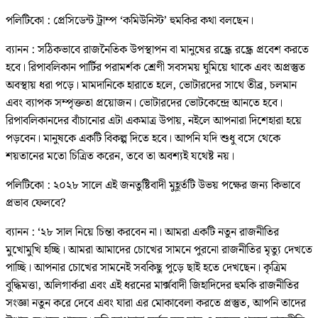
পলিটিকো : প্রেসিডেন্ট ট্রাম্প ‘কমিউনিস্ট’ হুমকির কথা বলছেন।
ব্যানন : সঠিকভাবে রাজনৈতিক উপস্থাপন বা মানুষের রন্ধ্রে রন্ধ্রে প্রবেশ করতে
হবে। রিপাবলিকান পার্টির পরামর্শক শ্রেণী সবসময় ঘুমিয়ে থাকে এবং অপ্রস্তুত
অবস্থায় ধরা পড়ে। মামদানিকে হারাতে হলে, ভোটারদের সাথে তীব্র, চলমান
এবং ব্যাপক সম্পৃক্ততা প্রয়োজন। ভোটারদের ভোটকেন্দ্রে আনতে হবে।
রিপাবলিকানদের বাঁচানোর এটা একমাত্র উপায়, নইলে আপনারা দিশেহারা হয়ে
পড়বেন। মানুষকে একটি বিকল্প দিতে হবে। আপনি যদি শুধু বসে থেকে
শয়তানের মতো চিত্রিত করেন, তবে তা অবশ্যই যথেষ্ট নয়।
পলিটিকো : ২০২৮ সালে এই জনতুষ্টিবাদী মুহূর্তটি উভয় পক্ষের জন্য কিভাবে
প্রভাব ফেলবে?
ব্যানন : ‘২৮ সাল নিয়ে চিন্তা করবেন না। আমরা একটি নতুন রাজনীতির
মুখোমুখি হচ্ছি। আমরা আমাদের চোখের সামনে পুরনো রাজনীতির মৃত্যু দেখতে
পাচ্ছি। আপনার চোখের সামনেই সবকিছু পুড়ে ছাই হতে দেখছেন। কৃত্রিম
বুদ্ধিমত্তা, অলিগার্করা এবং এই ধরনের মার্ক্সবাদী জিহাদিদের হুমকি রাজনীতির
সংজ্ঞা নতুন করে দেবে এবং যারা এর মোকাবেলা করতে প্রস্তুত, আপনি তাদের