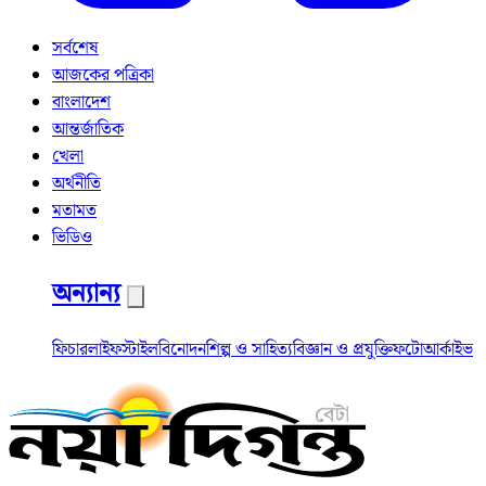
সর্বশেষ
আজকের পত্রিকা
বাংলাদেশ
আন্তর্জাতিক
খেলা
অর্থনীতি
মতামত
ভিডিও
অন্যান্য
ফিচার
লাইফস্টাইল
বিনোদন
শিল্প ও সাহিত্য
বিজ্ঞান ও প্রযুক্তি
ফটো
আর্কাইভ