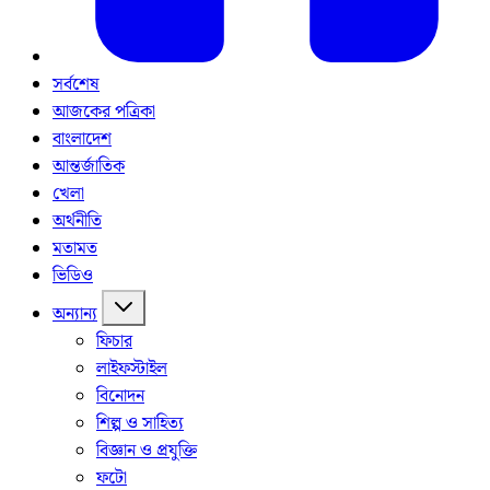
সর্বশেষ
আজকের পত্রিকা
বাংলাদেশ
আন্তর্জাতিক
খেলা
অর্থনীতি
মতামত
ভিডিও
অন্যান্য
ফিচার
লাইফস্টাইল
বিনোদন
শিল্প ও সাহিত্য
বিজ্ঞান ও প্রযুক্তি
ফটো