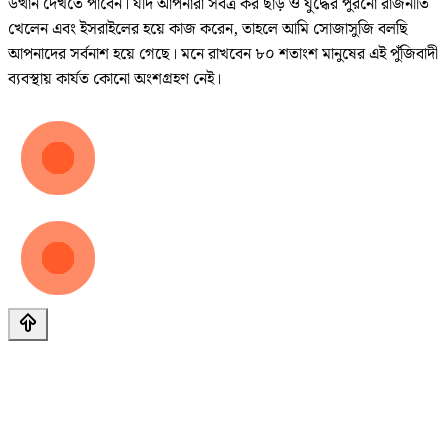
উত্থান দেখতে পাবেন। যদি আপনারা সর্বত্র কর ছাড় ও যুদ্ধের পুরনো রাজনীতি
খেলেন এবং ইসরাইলের হয়ে কাজ করেন, তাহলে আমি সোজাসুজি বলছি
আপনাদের সর্বনাশ হয়ে গেছে। মনে রাখবেন ৮০ শতাংশ মানুষের এই পুঁজিবাদী
ব্যবস্থায় কার্যত কোনো অংশগ্রহণ নেই।