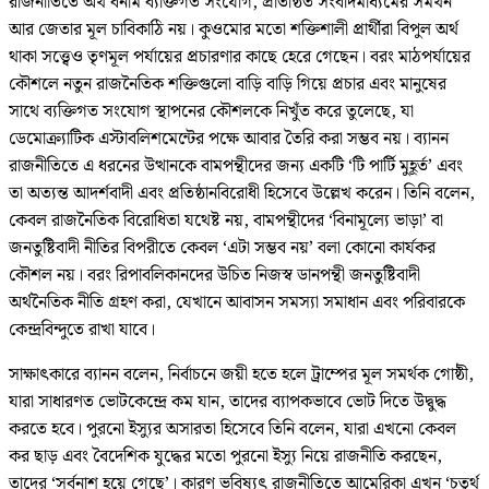
রাজনীতিতে অর্থ বনাম ব্যক্তিগত সংযোগ, প্রতিষ্ঠিত সংবাদমাধ্যমের সমর্থন
আর জেতার মূল চাবিকাঠি নয়। কুওমোর মতো শক্তিশালী প্রার্থীরা বিপুল অর্থ
থাকা সত্ত্বেও তৃণমূল পর্যায়ের প্রচারণার কাছে হেরে গেছেন। বরং মাঠপর্যায়ের
কৌশলে নতুন রাজনৈতিক শক্তিগুলো বাড়ি বাড়ি গিয়ে প্রচার এবং মানুষের
সাথে ব্যক্তিগত সংযোগ স্থাপনের কৌশলকে নিখুঁত করে তুলেছে, যা
ডেমোক্র্যাটিক এস্টাবলিশমেন্টের পক্ষে আবার তৈরি করা সম্ভব নয়। ব্যানন
রাজনীতিতে এ ধরনের উত্থানকে বামপন্থীদের জন্য একটি ‘টি পার্টি মুহূর্ত’ এবং
তা অত্যন্ত আদর্শবাদী এবং প্রতিষ্ঠানবিরোধী হিসেবে উল্লেখ করেন। তিনি বলেন,
কেবল রাজনৈতিক বিরোধিতা যথেষ্ট নয়, বামপন্থীদের ‘বিনামূল্যে ভাড়া’ বা
জনতুষ্টিবাদী নীতির বিপরীতে কেবল ‘এটা সম্ভব নয়’ বলা কোনো কার্যকর
কৌশল নয়। বরং রিপাবলিকানদের উচিত নিজস্ব ডানপন্থী জনতুষ্টিবাদী
অর্থনৈতিক নীতি গ্রহণ করা, যেখানে আবাসন সমস্যা সমাধান এবং পরিবারকে
কেন্দ্রবিন্দুতে রাখা যাবে।
সাক্ষাৎকারে ব্যানন বলেন, নির্বাচনে জয়ী হতে হলে ট্রাম্পের মূল সমর্থক গোষ্ঠী,
যারা সাধারণত ভোটকেন্দ্রে কম যান, তাদের ব্যাপকভাবে ভোট দিতে উদ্বুদ্ধ
করতে হবে। পুরনো ইস্যুর অসারতা হিসেবে তিনি বলেন, যারা এখনো কেবল
কর ছাড় এবং বৈদেশিক যুদ্ধের মতো পুরনো ইস্যু নিয়ে রাজনীতি করছেন,
তাদের ‘সর্বনাশ হয়ে গেছে’। কারণ ভবিষ্যৎ রাজনীতিতে আমেরিকা এখন ‘চতুর্থ