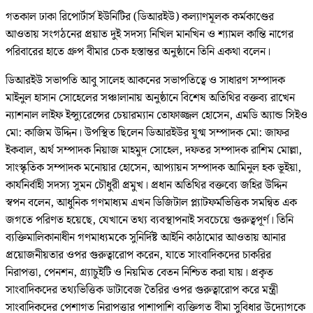
গতকাল ঢাকা রিপোর্টার্স ইউনিটির (ডিআরইউ) কল্যাণমূলক কর্মকাণ্ডের
আওতায় সংগঠনের প্রয়াত দুই সদস্য নিখিল মানখিন ও শ্যামল কান্তি নাগের
পরিবারের হাতে গ্রুপ বীমার চেক হস্তান্তর অনুষ্ঠানে তিনি একথা বলেন।
ডিআরইউ সভাপতি আবু সালেহ আকনের সভাপতিত্বে ও সাধারণ সম্পাদক
মাইনুল হাসান সোহেলের সঞ্চালানায় অনুষ্ঠানে বিশেষ অতিথির বক্তব্য রাখেন
ন্যাশনাল লাইফ ইন্স্যুরেন্সের চেয়ারম্যান তোফাজ্জল হোসেন, এমডি অ্যান্ড সিইও
মো: কাজিম উদ্দিন। উপস্থিত ছিলেন ডিআরইউর যুগ্ম সম্পাদক মো: জাফর
ইকবাল, অর্থ সম্পাদক নিয়াজ মাহমুদ সোহেল, দফতর সম্পাদক রাশিম মোল্লা,
সাংস্কৃতিক সম্পাদক মনোয়ার হোসেন, আপ্যায়ন সম্পাদক আমিনুল হক ভূইয়া,
কার্যনির্বাহী সদস্য সুমন চৌধুরী প্রমুখ। প্রধান অতিথির বক্তব্যে জহির উদ্দিন
স্বপন বলেন, আধুনিক গণমাধ্যম এখন ডিজিটাল প্ল্যাটফর্মভিত্তিক সমন্বিত এক
জগতে পরিণত হয়েছে, যেখানে তথ্য ব্যবস্থাপনাই সবচেয়ে গুরুত্বপূর্ণ। তিনি
ব্যক্তিমালিকানাধীন গণমাধ্যমকে সুনির্দিষ্ট আইনি কাঠামোর আওতায় আনার
প্রয়োজনীয়তার ওপর গুরুত্বারোপ করেন, যাতে সাংবাদিকদের চাকরির
নিরাপত্তা, পেনশন, গ্র্যাচুইটি ও নিয়মিত বেতন নিশ্চিত করা যায়। প্রকৃত
সাংবাদিকদের তথ্যভিত্তিক ডাটাবেজ তৈরির ওপর গুরুত্বারোপ করে মন্ত্রী
সাংবাদিকদের পেশাগত নিরাপত্তার পাশাপাশি ব্যক্তিগত বীমা সুবিধার উদ্যোগকে