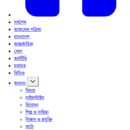
সর্বশেষ
আজকের পত্রিকা
বাংলাদেশ
আন্তর্জাতিক
খেলা
অর্থনীতি
মতামত
ভিডিও
অন্যান্য
ফিচার
লাইফস্টাইল
বিনোদন
শিল্প ও সাহিত্য
বিজ্ঞান ও প্রযুক্তি
ফটো