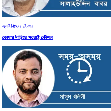
জুলাই বিপ্লবের দুই বছর
কোথায় দাঁড়িয়ে পররাষ্ট্র কৌশল