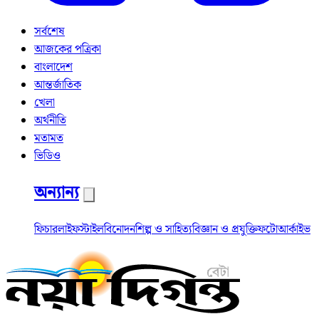
সর্বশেষ
আজকের পত্রিকা
বাংলাদেশ
আন্তর্জাতিক
খেলা
অর্থনীতি
মতামত
ভিডিও
অন্যান্য
ফিচার
লাইফস্টাইল
বিনোদন
শিল্প ও সাহিত্য
বিজ্ঞান ও প্রযুক্তি
ফটো
আর্কাইভ