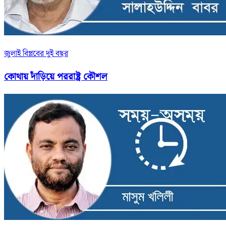
জুলাই বিপ্লবের দুই বছর
কোথায় দাঁড়িয়ে পররাষ্ট্র কৌশল