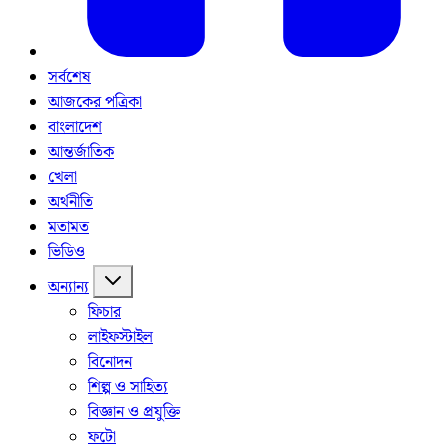
সর্বশেষ
আজকের পত্রিকা
বাংলাদেশ
আন্তর্জাতিক
খেলা
অর্থনীতি
মতামত
ভিডিও
অন্যান্য
ফিচার
লাইফস্টাইল
বিনোদন
শিল্প ও সাহিত্য
বিজ্ঞান ও প্রযুক্তি
ফটো