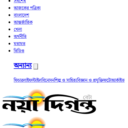
সর্বশেষ
আজকের পত্রিকা
বাংলাদেশ
আন্তর্জাতিক
খেলা
অর্থনীতি
মতামত
ভিডিও
অন্যান্য
ফিচার
লাইফস্টাইল
বিনোদন
শিল্প ও সাহিত্য
বিজ্ঞান ও প্রযুক্তি
ফটো
আর্কাইভ