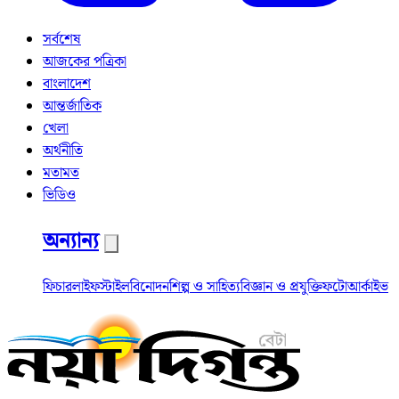
সর্বশেষ
আজকের পত্রিকা
বাংলাদেশ
আন্তর্জাতিক
খেলা
অর্থনীতি
মতামত
ভিডিও
অন্যান্য
ফিচার
লাইফস্টাইল
বিনোদন
শিল্প ও সাহিত্য
বিজ্ঞান ও প্রযুক্তি
ফটো
আর্কাইভ