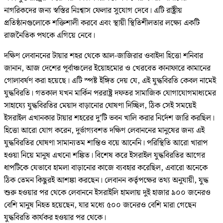
নাগরিকদের জন্য স্বস্তির নিঃশ্বাস ফেলার সুযোগ দেবে। এটি রাষ্ট্রীয়
প্রতিষ্ঠানগুলোকে শক্তিশালী করবে এবং স্থায়ী স্থিতিশীলতার লক্ষ্যে একটি
রাজনৈতিক পথকে এগিয়ে নেবে।
দক্ষিণ লেবাননের টায়ার শহর থেকে আল-জাজিরার ওবাইদা হিত্তো শনিবার
জানান, আজ দেশের পূর্বাঞ্চলের ইয়োহমোর ও খেরবেত কানাফারে কামানের
গোলাবর্ষণ করা হয়েছে। এটি স্পষ্ট ইঙ্গিত দেয় যে, এই যুদ্ধবিরতি কেবল নামেই
যুদ্ধবিরতি। গতকাল যখন মার্কিন পররাষ্ট্র দফতর সামাজিক যোগাযোগমাধ্যমের
সাহায্যে যুদ্ধবিরতির মেয়াদ বাড়ানোর ঘোষণা দিচ্ছিল, ঠিক সেই সময়েই
ইসরাইল এখানকার টায়ার শহরের দু’টি ভবন খালি করার নির্দেশ জারি করছিল।
হিত্তো আরো যোগ করেন, দুর্ভাগ্যবশত দক্ষিণ লেবাননের মানুষের জন্য এই
যুদ্ধবিরতির ঘোষণা সামান্যতম শান্তিও বয়ে আনেনি। পরিস্থিতি আরো খারাপ
হওয়া নিয়ে মানুষ এখনো শঙ্কিত। বিশেষ করে ইসরাইল যুদ্ধবিরতির আগের
ধাপটিকে যেভাবে হামলা বাড়ানোর কাজে ব্যবহার করেছিল, এবারো অনেকে
ঠিক তেমন কিছুরই আশঙ্কা করছেন। লেবানন কর্তৃপক্ষের তথ্য অনুযায়ী, যুদ্ধ
শুরু হওয়ার পর থেকে লেবাননে ইসরাইলি হামলায় দুই হাজার ৯০০ জনেরও
বেশি মানুষ নিহত হয়েছেন, যার মধ্যে ৫০০ জনেরও বেশি মারা গেছেন
যুদ্ধবিরতি কার্যকর হওয়ার পর থেকে।