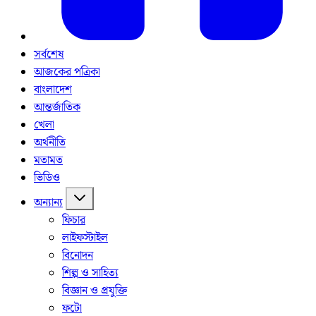
সর্বশেষ
আজকের পত্রিকা
বাংলাদেশ
আন্তর্জাতিক
খেলা
অর্থনীতি
মতামত
ভিডিও
অন্যান্য
ফিচার
লাইফস্টাইল
বিনোদন
শিল্প ও সাহিত্য
বিজ্ঞান ও প্রযুক্তি
ফটো