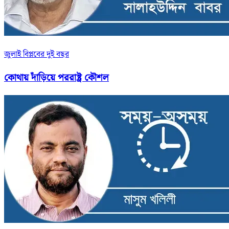
জুলাই বিপ্লবের দুই বছর
কোথায় দাঁড়িয়ে পররাষ্ট্র কৌশল