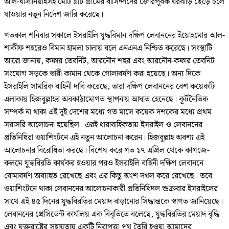
আল-ঘাসানিয়াহসহ মোট ৯টি গ্রামের বাসিন্দাদের জোরপূর্বক ঘরবাড়ি ছেড়ে চলে
যাওয়ার নতুন নির্দেশ জারি করেছে।
গতকাল শনিবার সকালে ইসরাইলি যুদ্ধবিমান দক্ষিণ লেবাননের ইয়োহমোর আল-
শাকীফ শহরেও বিমান হামলা চালায় বলে এনএনএ নিশ্চিত করেছে। সংস্থাটি
আরো জানায়, কফার তেবনিট, আরনৌন শহর এবং আরনৌন-কফার তেবনিট
সংযোগ সড়কে ভারী কামান থেকে গোলাবর্ষণ করা হয়েছে। অন্য দিকে
ইসরাইলি সামরিক বাহিনী দাবি করেছে, তারা দক্ষিণ লেবাননের বেশ কয়েকটি
এলাকায় হিজবুল্লাহর অবকাঠামোগত স্থাপনায় আঘাত হেনেছে। কূটনৈতিক
সম্পর্ক না থাকা এই দুই দেশের মধ্যে গত মাসে কয়েক দশকের মধ্যে প্রথম
সরাসরি আলোচনা হয়েছিল। এরই ধারাবাহিকতায় ইসরাইল ও লেবাননের
প্রতিনিধিরা ওয়াশিংটনে এই নতুন আলোচনা করেন। হিজবুল্লাহ অবশ্য এই
আলোচনার বিরোধিতা করছে। বিশেষ করে গত ১৭ এপ্রিল থেকে কাগজে-
কলমে যুদ্ধবিরতি কার্যকর হওয়ার পরও ইসরাইলি বাহিনী দক্ষিণ লেবাননে
বোমাবর্ষণ অব্যাহত রেখেছে এবং এর কিছু অংশ দখল করে রেখেছে। তবে
ওয়াশিংটনে থাকা লেবাননের আলোচনাকারী প্রতিনিধিদল শুক্রবার ইসরাইলের
সাথে এই ৪৫ দিনের যুদ্ধবিরতির মেয়াদ বাড়ানোর সিদ্ধান্তকে স্বাগত জানিয়েছে।
লেবাননের প্রেসিডেন্ট কার্যালয় এক বিবৃতিতে বলেছে, যুদ্ধবিরতির মেয়াদ বৃদ্ধি
এবং যুক্তরাষ্ট্রের সহায়তায় একটি নিরাপত্তা পথ তৈরি হওয়া আমাদের