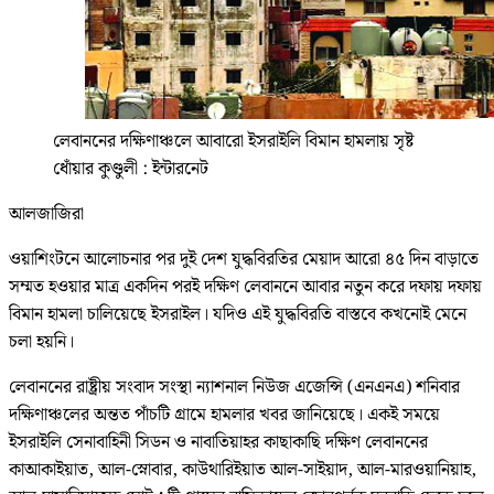
লেবাননের দক্ষিণাঞ্চলে আবারো ইসরাইলি বিমান হামলায় সৃষ্ট
ধোঁয়ার কুণ্ডুলী : ইন্টারনেট
আলজাজিরা
ওয়াশিংটনে আলোচনার পর দুই দেশ যুদ্ধবিরতির মেয়াদ আরো ৪৫ দিন বাড়াতে
সম্মত হওয়ার মাত্র একদিন পরই দক্ষিণ লেবাননে আবার নতুন করে দফায় দফায়
বিমান হামলা চালিয়েছে ইসরাইল। যদিও এই যুদ্ধবিরতি বাস্তবে কখনোই মেনে
চলা হয়নি।
লেবাননের রাষ্ট্রীয় সংবাদ সংস্থা ন্যাশনাল নিউজ এজেন্সি (এনএনএ) শনিবার
দক্ষিণাঞ্চলের অন্তত পাঁচটি গ্রামে হামলার খবর জানিয়েছে। একই সময়ে
ইসরাইলি সেনাবাহিনী সিডন ও নাবাতিয়াহর কাছাকাছি দক্ষিণ লেবাননের
কাআকাইয়াত, আল-স্নোবার, কাউথারিইয়াত আল-সাইয়াদ, আল-মারওয়ানিয়াহ,