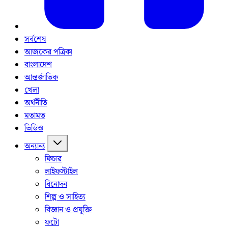
সর্বশেষ
আজকের পত্রিকা
বাংলাদেশ
আন্তর্জাতিক
খেলা
অর্থনীতি
মতামত
ভিডিও
অন্যান্য
ফিচার
লাইফস্টাইল
বিনোদন
শিল্প ও সাহিত্য
বিজ্ঞান ও প্রযুক্তি
ফটো