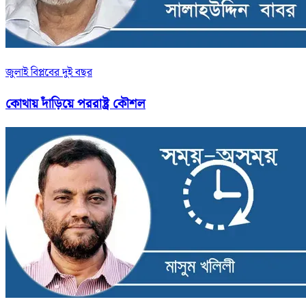
জুলাই বিপ্লবের দুই বছর
কোথায় দাঁড়িয়ে পররাষ্ট্র কৌশল