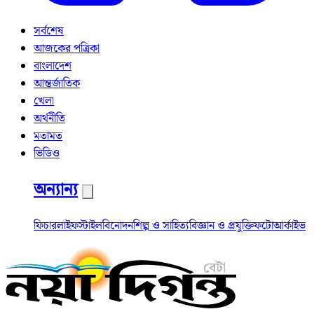
সর্বশেষ
আজকের পত্রিকা
বাংলাদেশ
আন্তর্জাতিক
খেলা
অর্থনীতি
মতামত
ভিডিও
অন্যান্য
ফিচার
লাইফস্টাইল
বিনোদন
শিল্প ও সাহিত্য
বিজ্ঞান ও প্রযুক্তি
ফটো
আর্কাইভ