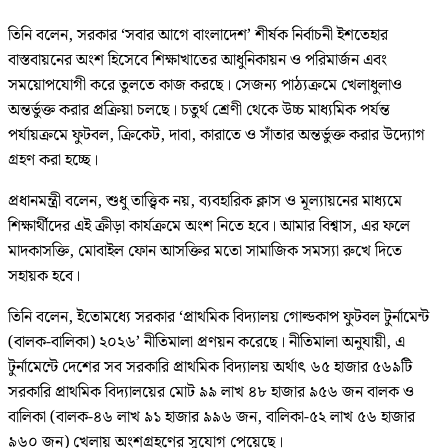
তিনি বলেন, সরকার ‘সবার আগে বাংলাদেশ’ শীর্ষক নির্বাচনী ইশতেহার
বাস্তবায়নের অংশ হিসেবে শিক্ষাখাতের আধুনিকায়ন ও পরিমার্জন এবং
সময়োপযোগী করে তুলতে কাজ করছে। সেজন্য পাঠ্যক্রমে খেলাধুলাও
অন্তর্ভুক্ত করার প্রক্রিয়া চলছে। চতুর্থ শ্রেণী থেকে উচ্চ মাধ্যমিক পর্যন্ত
পর্যায়ক্রমে ফুটবল, ক্রিকেট, দাবা, কারাতে ও সাঁতার অন্তর্ভুক্ত করার উদ্যোগ
গ্রহণ করা হচ্ছে।
প্রধানমন্ত্রী বলেন, শুধু তাত্ত্বিক নয়, ব্যবহারিক ক্লাস ও মূল্যায়নের মাধ্যমে
শিক্ষার্থীদের এই ক্রীড়া কার্যক্রমে অংশ নিতে হবে। আমার বিশ্বাস, এর ফলে
মাদকাসক্তি, মোবাইল ফোন আসক্তির মতো সামাজিক সমস্যা রুখে দিতে
সহায়ক হবে।
তিনি বলেন, ইতোমধ্যে সরকার ‘প্রাথমিক বিদ্যালয় গোল্ডকাপ ফুটবল টুর্নামেন্ট
(বালক-বালিকা) ২০২৬’ নীতিমালা প্রণয়ন করেছে। নীতিমালা অনুযায়ী, এ
টুর্নামেন্টে দেশের সব সরকারি প্রাথমিক বিদ্যালয় অর্থাৎ ৬৫ হাজার ৫৬৯টি
সরকারি প্রাথমিক বিদ্যালয়ের মোট ৯৯ লাখ ৪৮ হাজার ৯৫৬ জন বালক ও
বালিকা (বালক-৪৬ লাখ ৯১ হাজার ৯৯৬ জন, বালিকা-৫২ লাখ ৫৬ হাজার
৯৬০ জন) খেলায় অংশগ্রহণের সুযোগ পেয়েছে।