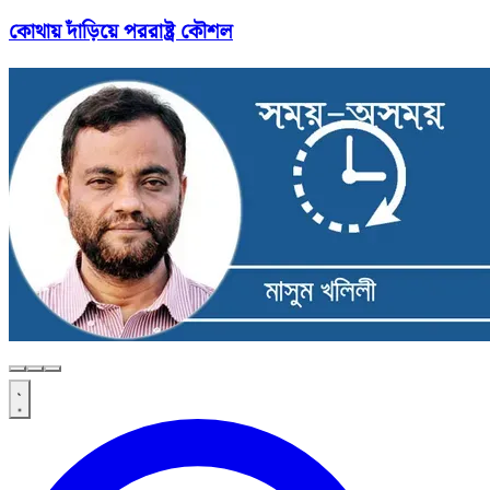
কোথায় দাঁড়িয়ে পররাষ্ট্র কৌশল