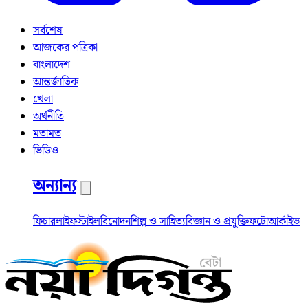
সর্বশেষ
আজকের পত্রিকা
বাংলাদেশ
আন্তর্জাতিক
খেলা
অর্থনীতি
মতামত
ভিডিও
অন্যান্য
ফিচার
লাইফস্টাইল
বিনোদন
শিল্প ও সাহিত্য
বিজ্ঞান ও প্রযুক্তি
ফটো
আর্কাইভ