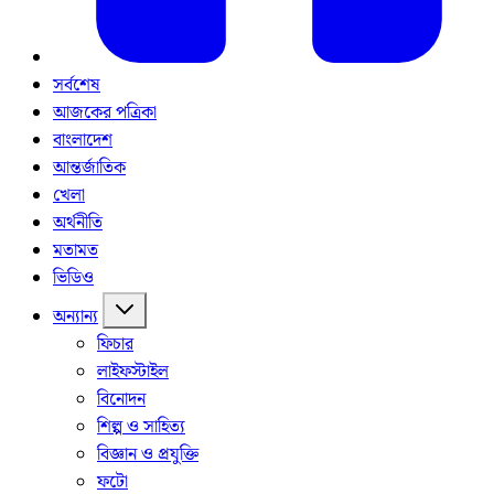
সর্বশেষ
আজকের পত্রিকা
বাংলাদেশ
আন্তর্জাতিক
খেলা
অর্থনীতি
মতামত
ভিডিও
অন্যান্য
ফিচার
লাইফস্টাইল
বিনোদন
শিল্প ও সাহিত্য
বিজ্ঞান ও প্রযুক্তি
ফটো