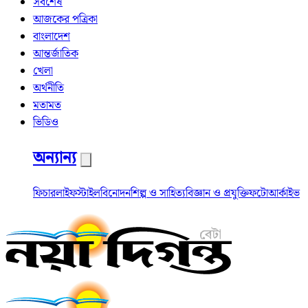
সর্বশেষ
আজকের পত্রিকা
বাংলাদেশ
আন্তর্জাতিক
খেলা
অর্থনীতি
মতামত
ভিডিও
অন্যান্য
ফিচার
লাইফস্টাইল
বিনোদন
শিল্প ও সাহিত্য
বিজ্ঞান ও প্রযুক্তি
ফটো
আর্কাইভ