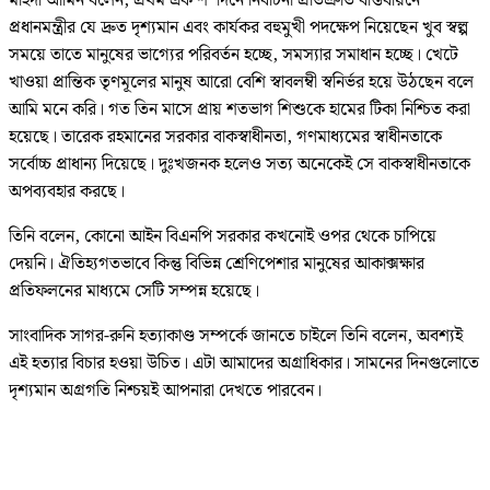
মাহদী আমিন বলেন, প্রথম এক শ’ দিনে নির্বাচনী প্রতিশ্রুতি বাস্তবায়নে
প্রধানমন্ত্রীর যে দ্রুত দৃশ্যমান এবং কার্যকর বহুমুখী পদক্ষেপ নিয়েছেন খুব স্বল্প
সময়ে তাতে মানুষের ভাগ্যের পরিবর্তন হচ্ছে, সমস্যার সমাধান হচ্ছে। খেটে
খাওয়া প্রান্তিক তৃণমূলের মানুষ আরো বেশি স্বাবলম্বী স্বনির্ভর হয়ে উঠছেন বলে
আমি মনে করি। গত তিন মাসে প্রায় শতভাগ শিশুকে হামের টিকা নিশ্চিত করা
হয়েছে। তারেক রহমানের সরকার বাকস্বাধীনতা, গণমাধ্যমের স্বাধীনতাকে
সর্বোচ্চ প্রাধান্য দিয়েছে। দুঃখজনক হলেও সত্য অনেকেই সে বাকস্বাধীনতাকে
অপব্যবহার করছে।
তিনি বলেন, কোনো আইন বিএনপি সরকার কখনোই ওপর থেকে চাপিয়ে
দেয়নি। ঐতিহ্যগতভাবে কিন্তু বিভিন্ন শ্রেণিপেশার মানুষের আকাক্সক্ষার
প্রতিফলনের মাধ্যমে সেটি সম্পন্ন হয়েছে।
সাংবাদিক সাগর-রুনি হত্যাকাণ্ড সম্পর্কে জানতে চাইলে তিনি বলেন, অবশ্যই
এই হত্যার বিচার হওয়া উচিত। এটা আমাদের অগ্রাধিকার। সামনের দিনগুলোতে
দৃশ্যমান অগ্রগতি নিশ্চয়ই আপনারা দেখতে পারবেন।