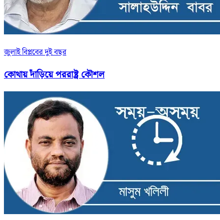
জুলাই বিপ্লবের দুই বছর
কোথায় দাঁড়িয়ে পররাষ্ট্র কৌশল