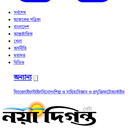
সর্বশেষ
আজকের পত্রিকা
বাংলাদেশ
আন্তর্জাতিক
খেলা
অর্থনীতি
মতামত
ভিডিও
অন্যান্য
ফিচার
লাইফস্টাইল
বিনোদন
শিল্প ও সাহিত্য
বিজ্ঞান ও প্রযুক্তি
ফটো
আর্কাইভ