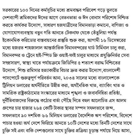
সরকারের ১০০ দিনের কর্মসূচির মধ্যে শ্রমবান্ধব পরিবেশ গড়ে তুলতে
দেশব্যাপী শ্রমিকদের ঈদের আগে বেতনভাতা ও ঈদ বোনাস পরিশোধ নিশ্চিত
করতে কার্যকর উদ্যোগ, সাধারণ হজযাত্রীদের বিমানভাড়া কমানো, বাণিজ্য ও
যোগাযোগব্যবস্থায় নতুন গতি আনতে টেকনাফ থেকে তেঁতুলিয়া পর্যন্ত
ইকোনমিক করিডোর বাস্তবায়নের প্রস্তুতি শুরু করা, আগামী ১৬ ডিসেম্বরের
মধ্যে হজরত শাহজালাল আন্তর্জাতিক বিমানবন্দরের থার্ড টার্মিনাল চালু করা,
বিমানবন্দর ও ট্রেনে হাই-স্পিড ফ্রি ওয়াই-ফাই চালুর মাধ্যমে প্রযুক্তিনির্ভর সেবা
সম্প্রসারণ, স্বাস্থ্য খাতে পর্যায়ক্রমে জিডিপির ৫ শতাংশ বরাদ্দ নিশ্চিতের
উদ্যোগ, শিশু রামিসার হত্যাকারীর বিচার দ্রুত করার উদ্যোগ,বাংলাদেশী
পাসপোর্টে গুরুত্বপূর্ণ পরিবর্তন আনা, ২০৩৪ সালের মধ্যে বাংলাদেশকে
ট্রিলিয়ন ডলারের অর্থনীতিতে উন্নীত করা, অর্থনৈতিক খাত, ব্যাংকিং খাত ও
সামগ্রিক রাষ্ট্রকাঠামোর সংস্কারের মাধ্যমে শৃঙ্খলা ও জবাবদিহিতা প্রতিষ্ঠা,
দুর্নীতিবাজদের বিরুদ্ধে কঠোর বার্তা পৌঁছে দিতে বহুল আলোচিত এস আলম
গ্রুপের চার হাজার ২৬৪ কোটি টাকার স্থাবর সম্পদ সফলভাবে জব্দ,
সফলভাবে ৯০ দশমিক ৬৬ মিলিয়ন ডলারের বৈদেশিক ঋণ পরিশোধ, বিদেশে
পাচার হওয়া অর্থ দেশে ফিরিয়ে আনতে ১০টি দেশের মধ্যে তিনটি দেশের সাথে
চুক্তি সই এবং বাকি দেশগুলোর সাথে চুক্তির প্রক্রিয়া চূড়ান্ত পর্যায়ে নিয়ে আসা,