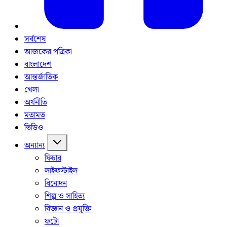
সর্বশেষ
আজকের পত্রিকা
বাংলাদেশ
আন্তর্জাতিক
খেলা
অর্থনীতি
মতামত
ভিডিও
অন্যান্য
ফিচার
লাইফস্টাইল
বিনোদন
শিল্প ও সাহিত্য
বিজ্ঞান ও প্রযুক্তি
ফটো