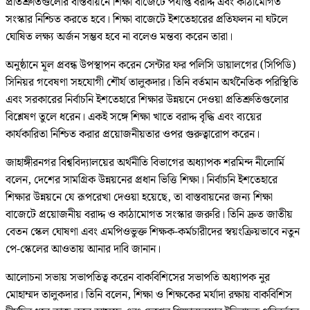
প্রতিশ্রুতিগুলোর বাস্তবায়নে শিক্ষা বাজেটে পর্যাপ্ত বরাদ্দ এবং কাঠামোগত
সংস্কার নিশ্চিত করতে হবে। শিক্ষা বাজেটে ইশতেহারের প্রতিফলন না ঘটলে
ঘোষিত লক্ষ্য অর্জন সম্ভব হবে না বলেও মন্তব্য করেন তারা।
অনুষ্ঠানে মূল প্রবন্ধ উপস্থাপন করেন সেন্টার ফর পলিসি ডায়ালগের (সিপিডি)
সিনিয়র গবেষণা সহযোগী শৌর্য তালুকদার। তিনি বর্তমান অর্থনৈতিক পরিস্থিতি
এবং সরকারের নির্বাচনি ইশতেহারে শিক্ষার উন্নয়নে দেওয়া প্রতিশ্রুতিগুলোর
বিশ্লেষণ তুলে ধরেন। একই সঙ্গে শিক্ষা খাতে বরাদ্দ বৃদ্ধি এবং ব্যয়ের
কার্যকারিতা নিশ্চিত করার প্রয়োজনীয়তার ওপর গুরুত্বারোপ করেন।
জাহাঙ্গীরনগর বিশ্ববিদ্যালয়ের অর্থনীতি বিভাগের অধ্যাপক শরমিন্দ নীলোর্মি
বলেন, দেশের সামগ্রিক উন্নয়নের প্রধান ভিত্তি শিক্ষা। নির্বাচনি ইশতেহারে
শিক্ষার উন্নয়নে যে রূপরেখা দেওয়া হয়েছে, তা বাস্তবায়নের জন্য শিক্ষা
বাজেটে প্রয়োজনীয় বরাদ্দ ও কাঠামোগত সংস্কার জরুরি। তিনি দ্রুত জাতীয়
বেতন স্কেল ঘোষণা এবং এমপিওভুক্ত শিক্ষক-কর্মচারীদের স্বয়ংক্রিয়ভাবে নতুন
পে-স্কেলের আওতায় আনার দাবি জানান।
আলোচনা সভায় সভাপতিত্ব করেন বাকবিশিসের সভাপতি অধ্যাপক নুর
মোহাম্মদ তালুকদার। তিনি বলেন, শিক্ষা ও শিক্ষকের মর্যাদা রক্ষায় বাকবিশিস