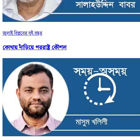
জুলাই বিপ্লবের দুই বছর
কোথায় দাঁড়িয়ে পররাষ্ট্র কৌশল