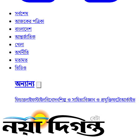
সর্বশেষ
আজকের পত্রিকা
বাংলাদেশ
আন্তর্জাতিক
খেলা
অর্থনীতি
মতামত
ভিডিও
অন্যান্য
ফিচার
লাইফস্টাইল
বিনোদন
শিল্প ও সাহিত্য
বিজ্ঞান ও প্রযুক্তি
ফটো
আর্কাইভ