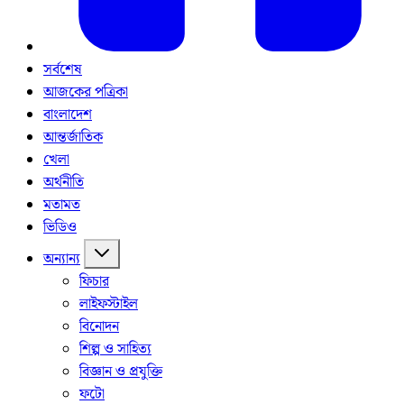
সর্বশেষ
আজকের পত্রিকা
বাংলাদেশ
আন্তর্জাতিক
খেলা
অর্থনীতি
মতামত
ভিডিও
অন্যান্য
ফিচার
লাইফস্টাইল
বিনোদন
শিল্প ও সাহিত্য
বিজ্ঞান ও প্রযুক্তি
ফটো