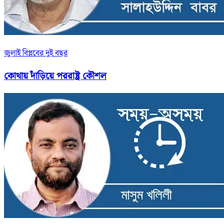
জুলাই বিপ্লবের দুই বছর
কোথায় দাঁড়িয়ে পররাষ্ট্র কৌশল