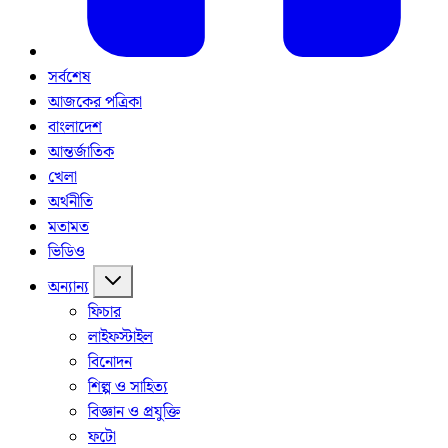
সর্বশেষ
আজকের পত্রিকা
বাংলাদেশ
আন্তর্জাতিক
খেলা
অর্থনীতি
মতামত
ভিডিও
অন্যান্য
ফিচার
লাইফস্টাইল
বিনোদন
শিল্প ও সাহিত্য
বিজ্ঞান ও প্রযুক্তি
ফটো