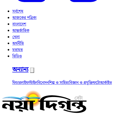
সর্বশেষ
আজকের পত্রিকা
বাংলাদেশ
আন্তর্জাতিক
খেলা
অর্থনীতি
মতামত
ভিডিও
অন্যান্য
ফিচার
লাইফস্টাইল
বিনোদন
শিল্প ও সাহিত্য
বিজ্ঞান ও প্রযুক্তি
ফটো
আর্কাইভ