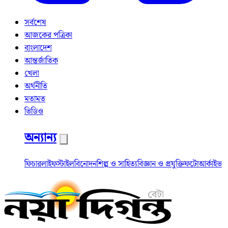
সর্বশেষ
আজকের পত্রিকা
বাংলাদেশ
আন্তর্জাতিক
খেলা
অর্থনীতি
মতামত
ভিডিও
অন্যান্য
ফিচার
লাইফস্টাইল
বিনোদন
শিল্প ও সাহিত্য
বিজ্ঞান ও প্রযুক্তি
ফটো
আর্কাইভ