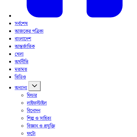
সর্বশেষ
আজকের পত্রিকা
বাংলাদেশ
আন্তর্জাতিক
খেলা
অর্থনীতি
মতামত
ভিডিও
অন্যান্য
ফিচার
লাইফস্টাইল
বিনোদন
শিল্প ও সাহিত্য
বিজ্ঞান ও প্রযুক্তি
ফটো