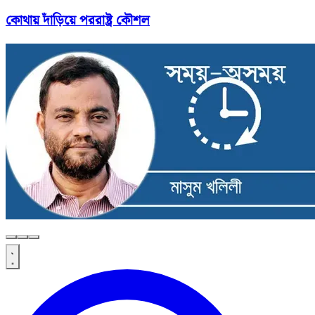
কোথায় দাঁড়িয়ে পররাষ্ট্র কৌশল