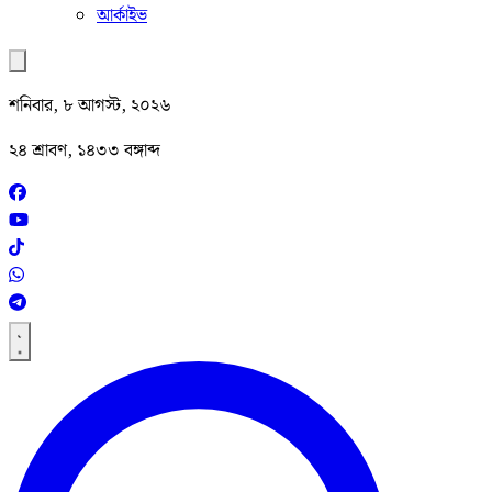
আর্কাইভ
শনিবার, ৮ আগস্ট, ২০২৬
২৪ শ্রাবণ, ১৪৩৩ বঙ্গাব্দ