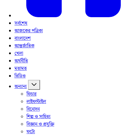
সর্বশেষ
আজকের পত্রিকা
বাংলাদেশ
আন্তর্জাতিক
খেলা
অর্থনীতি
মতামত
ভিডিও
অন্যান্য
ফিচার
লাইফস্টাইল
বিনোদন
শিল্প ও সাহিত্য
বিজ্ঞান ও প্রযুক্তি
ফটো