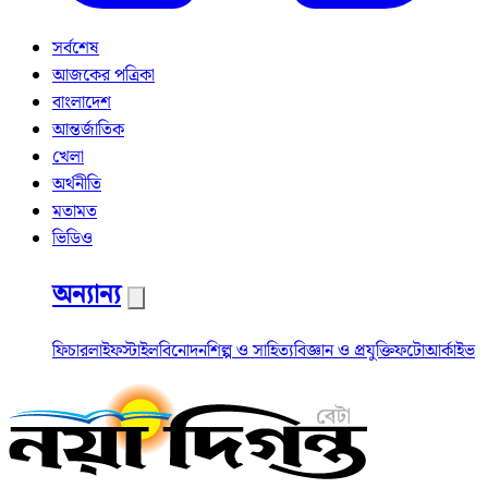
সর্বশেষ
আজকের পত্রিকা
বাংলাদেশ
আন্তর্জাতিক
খেলা
অর্থনীতি
মতামত
ভিডিও
অন্যান্য
ফিচার
লাইফস্টাইল
বিনোদন
শিল্প ও সাহিত্য
বিজ্ঞান ও প্রযুক্তি
ফটো
আর্কাইভ