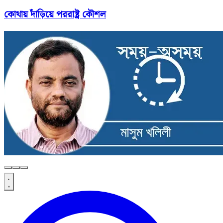
কোথায় দাঁড়িয়ে পররাষ্ট্র কৌশল